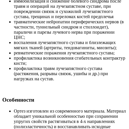
иммобилизация и снижение болевого синдрома после
травм и операций на лучезапястном суставе, при
повреждении связок и сухожилий лучезапястного
сустава, трещинах и переломах костей предплечья
травматические нейропатии периферических нервов (в
частности, туннельный синдром и стиллоидит),
параличи и парезы лучевого нерва при поражении
ЦНС;
воспаления лучезапястного сустава и близлежащих
мягких тканей (артриты, тендовагиниты, миозиты);
ревматические поражения лучезапястного сустава;
профилактика возникновения сгибательных контрактур
кисти;
профилактика травм лучезапястного сустава
(растяжения, разрывы связок, ушибы и др.) при
нагрузках на сустав.
Особенности
Ортез изготовлен из современного материала. Материал
обладает уникальной особенностью при сохранении
упругих свойств растягиваться в 4-х направлениях
(полиэластичность) и восстанавливать исходные