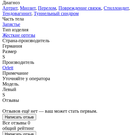
Диагноз
Артрит
,
Миозит
,
Перелом
,
Повреждение связок
,
Стиллоидит
,
Тендовагинит
,
Туннельный синдром
Часть тела
Запястье
Тип изделия
Жесткие ортезы
Страна-производитель
Германия
Размер
S
Производитель
Orlett
Примечание
Уточняйте у оператора
Модель.
Левый
S
Отзывы
Отзывов ещё нет — ваш может стать первым.
Написать отзыв
Все отзывы
0
общий рейтинг
Написать отзыв