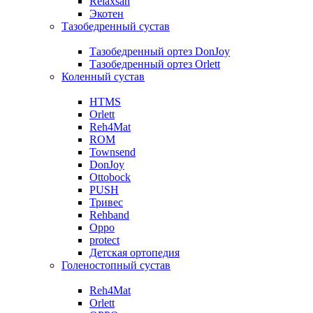
Relaxsan
Экотен
Тазобедренный сустав
Тазобедренный ортез DonJoy
Тазобедренный ортез Orlett
Коленный сустав
HTMS
Orlett
Reh4Mat
ROM
Townsend
DonJoy
Ottobock
PUSH
Тривес
Rehband
Oppo
protect
Детская ортопедия
Голеностопный сустав
Reh4Mat
Orlett