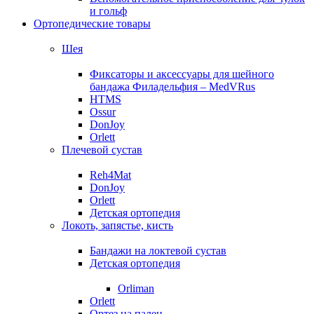
и гольф
Ортопедические товары
Шея
Фиксаторы и аксессуары для шейного
бандажа Филадельфия – MedVRus
HTMS
Ossur
DonJoy
Orlett
Плечевой сустав
Reh4Mat
DonJoy
Orlett
Детская ортопедия
Локоть, запястье, кисть
Бандажи на локтевой сустав
Детская ортопедия
Orliman
Orlett
Ортез на палец