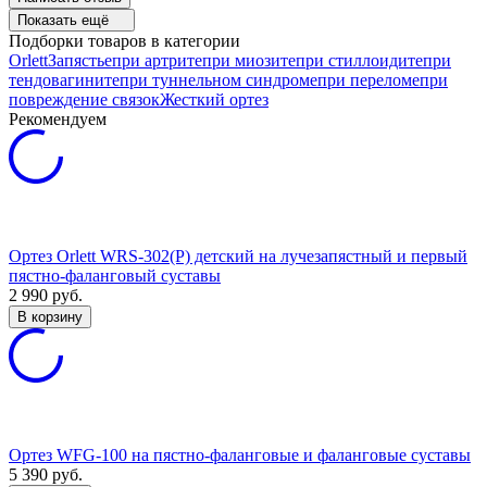
Показать ещё
Подборки товаров в категории
Orlett
Запястье
при артрите
при миозите
при стиллоидите
при
тендовагините
при туннельном синдроме
при переломе
при
повреждение связок
Жесткий ортез
Рекомендуем
Ортез Orlett WRS-302(P) детский на лучезапястный и первый
пястно-фаланговый суставы
2 990
руб.
В корзину
Ортез WFG-100 на пястно-фаланговые и фаланговые суставы
5 390
руб.