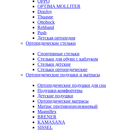
OPPO
OPTIMA MOLLITER
DonJoy
Thuasne
Ottobock
Rehband
Push
Детская ортопедия
Ортопедические стельки
Спортивные стельки
Стельки для обуви с каблуком
Стельки детские
Стельки ортопедические
Ортопедические подушки и матрасы
Ортопедические подушки для сна
Подушки-комфортеры
Детские подушки
Ортопедические матрасы
Матрас противопролежневый
Magniflex
BRENER
KAMASANA
SISSEL