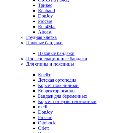
Тривес
Rehband
DonJoy
Procare
Reh4Mat
Aircast
Грудная клетка
Паховые бандажи
Паховые бандажи
Послеоперационные бандажи
Для спины и поясницы
Крейт
Детская ортопедия
Корсет поясничный
Корректор осанки
Бандаж для беременных
Корсет гиперэкстензионный
medi
DonJoy
Procare
Ottobock
Orlett