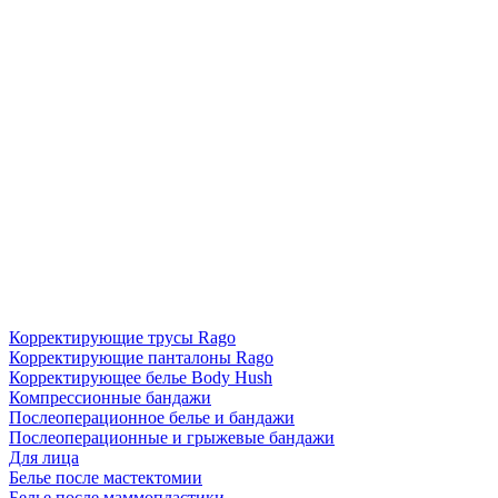
Корректирующие трусы Rago
Корректирующие панталоны Rago
Корректирующее белье Body Hush
Компрессионные бандажи
Послеоперационное белье и бандажи
Послеоперационные и грыжевые бандажи
Для лица
Белье после мастектомии
Белье после маммопластики