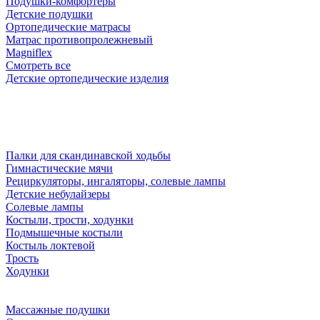
Подушки-комфортеры
Детские подушки
Ортопедические матрасы
Матрас противопролежневый
Magniflex
Смотреть все
Детские ортопедические изделия
Палки для скандинавской ходьбы
Гимнастические мячи
Рециркуляторы, ингаляторы, солевые лампы
Детские небулайзеры
Солевые лампы
Костыли, трости, ходунки
Подмышечные костыли
Костыль локтевой
Трость
Ходунки
Массажные подушки