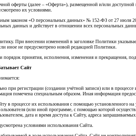
ой оферты (далее – «Оферта»), размещенной и/или доступной в с
усмотрено их условиями.
льным законом «О персональных данных» № 152-ФЗ от 27 июля 2
ьных данных и действует в отношении всех персональных данны
литику. При внесении изменений в заголовке Политики указывае
если иное не предусмотрено новой редакцией Политики.
 и порядок принятия, исполнения, изменения и прекращения, п
батывает Сайт
нимается:
ьно при регистрации (создании учётной записи) или в процессе
мация помечена специальным образом. Иная информация предост
йту в процессе их использования с помощью установленного на 
 Пользователя (или иной программе, с помощью которой осуществ
зователем, дата и время доступа к Сайту, адреса запрашиваемы
едусмотрена условиями использования Сайта.
абатываемой в ходе использования Сайта. Сайт не контролирует