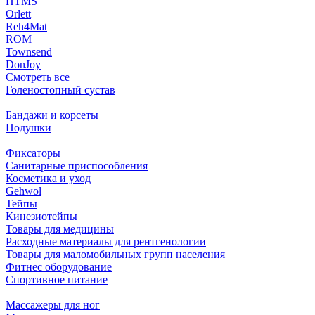
HTMS
Orlett
Reh4Mat
ROM
Townsend
DonJoy
Смотреть все
Голеностопный сустав
Бандажи и корсеты
Подушки
Фиксаторы
Санитарные приспособления
Косметика и уход
Gehwol
Тейпы
Кинезиотейпы
Товары для медицины
Расходные материалы для рентгенологии
Товары для маломобильных групп населения
Фитнес оборудование
Спортивное питание
Массажеры для ног