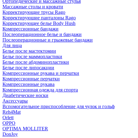
Ортопедические и массажные стулья
Массажные столы и кровати
Корректирующие трусы Rago
Корректирующие панталоны Rago
Корректирующее белье Body Hush
Компрессионные бандажи
Послеоперационное белье и бандажи
Послеоперационные и грыжевые бандажи
Для лица
Белье после мастектомии
Белье после маммопластики
Белье после абдоминопластики
Белье после липосакции
Компрессионные рукава и перчатки
Компрессионные перчатки
Компрессионные рукава
Компрессионная одежда для спорта
Диабетические носки
Аксессуары
Вспомогательное приспособление для чулок и гольф
Reh4Mat
Orlett
OPPO
OPTIMA MOLLITER
DonJoy