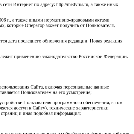
ети Интернет по адресу: http://medvrus.ru, а также иных
006 г., а также иными нормативно-правовыми актами
х, которые Оператор может получить от Пользователя,
тся дата последнего обновления редакции. Новая редакция
одлежит применению законодательство Российской Федерации.
 использования Сайта, включая персональные данные
авляется Пользователем на его усмотрение;
устройстве Пользователя программного обеспечения, в том
ляется доступ к Сайту), технические характеристики
х страниц и иная подобная информация;
 и не несет ответственность за обработку информации сайтами