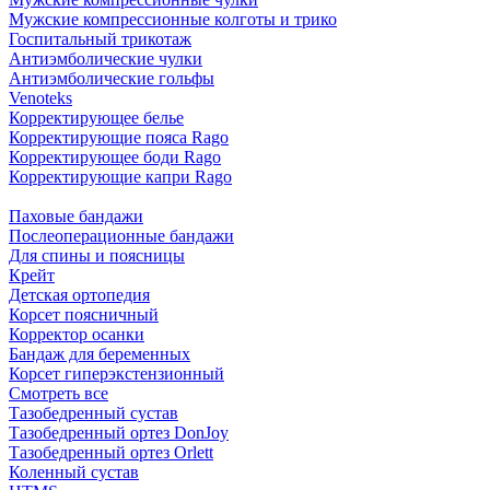
Мужские компрессионные колготы и трико
Госпитальный трикотаж
Антиэмболические чулки
Антиэмболические гольфы
Venoteks
Корректирующее белье
Корректирующие пояса Rago
Корректирующее боди Rago
Корректирующие капри Rago
Паховые бандажи
Послеоперационные бандажи
Для спины и поясницы
Крейт
Детская ортопедия
Корсет поясничный
Корректор осанки
Бандаж для беременных
Корсет гиперэкстензионный
Смотреть все
Тазобедренный сустав
Тазобедренный ортез DonJoy
Тазобедренный ортез Orlett
Коленный сустав