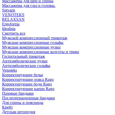
Массажеры для шеи и спины
Массажеры для глаз и головы.
Sigvaris
VENOTEKS
RELAXSAN
Ergoforma
Idealista
Смотреть все
Мужской компрессионный трикотаж
Мужские компрессионные гольфы
Мужские компрессионные чулки
Мужские компрессионные колготы и трико
Госпитальный трикотаж
Антиэмболические чулки
Антиэмболические гольфы
Venoteks
Корректирующее белье
Корректирующие пояса Rago
Корректирующее боди Rago
Корректирующие капри Rago
Паховые бандажи
Послеоперационные бандажи
Для спины и поясницы
Крейт
Детская ортопедия