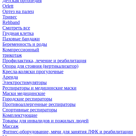
Детская ортопедия
Orlett
Ортез на палец
Тривес
Rehband
Смотреть все
Грудная клетка
Паховые бандажи
Беременность и роды
Компрессионный
трикотаж
Профилактика, лечение и реабилитация
Опора для стояния (вертикализатор)
Кресла-коляски прогулочные
Аренда
Электростимуляторы
Респираторы и медицинские маски
Маски медицинские
Городские респираторы
Противоаллергенные респираторы
Спортивные респираторы
Комплектующие
Товары для инвалидов и пожилых людей
Массаж
Фитнес-оборудование, мячи для занятия ЛФК и реабилитации