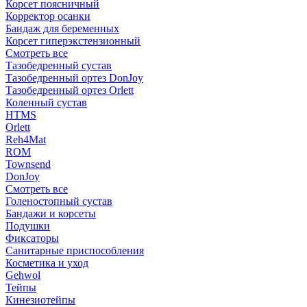
Корсет поясничный
Корректор осанки
Бандаж для беременных
Корсет гиперэкстензионный
Смотреть все
Тазобедренный сустав
Тазобедренный ортез DonJoy
Тазобедренный ортез Orlett
Коленный сустав
HTMS
Orlett
Reh4Mat
ROM
Townsend
DonJoy
Смотреть все
Голеностопный сустав
Бандажи и корсеты
Подушки
Фиксаторы
Санитарные приспособления
Косметика и уход
Gehwol
Тейпы
Кинезиотейпы