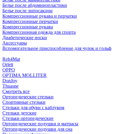
Белье после абдоминопластики
Белье после липосакции
Компрессионные рукава и перчатки
Компрессионные перчатки
Компрессионные рукава
Компрессионная одежда для спорта
Диабетические носки
Аксессуары
Вспомогательное приспособление для чулок и гольф
Reh4Mat
Orlett
OPPO
OPTIMA MOLLITER
DonJoy
Thuasne
Смотреть все
Ортопедические стельки
Спортивные стельки
Стельки для обуви с каблуком
Стельки детские
Стельки ортопедические
Ортопедические подушки и матрасы
Ортопедические подушки для сна