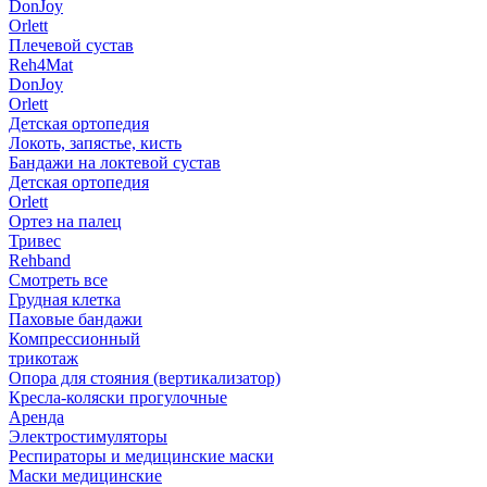
DonJoy
Orlett
Плечевой сустав
Reh4Mat
DonJoy
Orlett
Детская ортопедия
Локоть, запястье, кисть
Бандажи на локтевой сустав
Детская ортопедия
Orlett
Ортез на палец
Тривес
Rehband
Смотреть все
Грудная клетка
Паховые бандажи
Компрессионный
трикотаж
Опора для стояния (вертикализатор)
Кресла-коляски прогулочные
Аренда
Электростимуляторы
Респираторы и медицинские маски
Маски медицинские