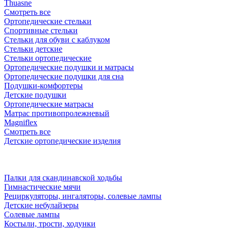
Thuasne
Смотреть все
Ортопедические стельки
Спортивные стельки
Стельки для обуви с каблуком
Стельки детские
Стельки ортопедические
Ортопедические подушки и матрасы
Ортопедические подушки для сна
Подушки-комфортеры
Детские подушки
Ортопедические матрасы
Матрас противопролежневый
Magniflex
Смотреть все
Детские ортопедические изделия
Палки для скандинавской ходьбы
Гимнастические мячи
Рециркуляторы, ингаляторы, солевые лампы
Детские небулайзеры
Солевые лампы
Костыли, трости, ходунки