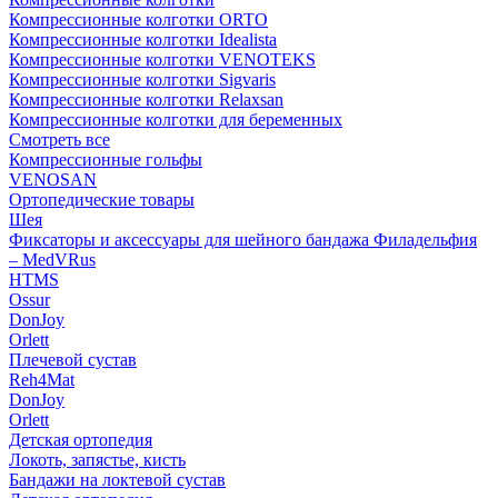
Компрессионные колготки ORTO
Компрессионные колготки Idealista
Компрессионные колготки VENOTEKS
Компрессионные колготки Sigvaris
Компрессионные колготки Relaxsan
Компрессионные колготки для беременных
Смотреть все
Компрессионные гольфы
VENOSAN
Ортопедические товары
Шея
Фиксаторы и аксессуары для шейного бандажа Филадельфия
– MedVRus
HTMS
Ossur
DonJoy
Orlett
Плечевой сустав
Reh4Mat
DonJoy
Orlett
Детская ортопедия
Локоть, запястье, кисть
Бандажи на локтевой сустав