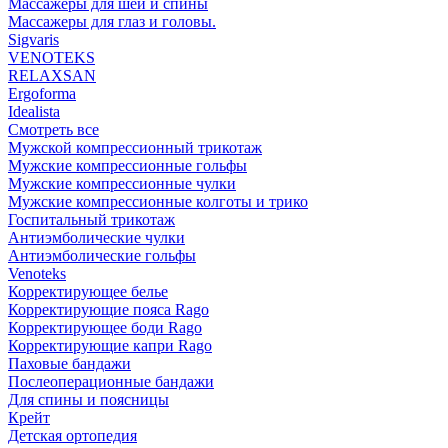
Массажеры для шеи и спины
Массажеры для глаз и головы.
Sigvaris
VENOTEKS
RELAXSAN
Ergoforma
Idealista
Смотреть все
Мужской компрессионный трикотаж
Мужские компрессионные гольфы
Мужские компрессионные чулки
Мужские компрессионные колготы и трико
Госпитальный трикотаж
Антиэмболические чулки
Антиэмболические гольфы
Venoteks
Корректирующее белье
Корректирующие пояса Rago
Корректирующее боди Rago
Корректирующие капри Rago
Паховые бандажи
Послеоперационные бандажи
Для спины и поясницы
Крейт
Детская ортопедия