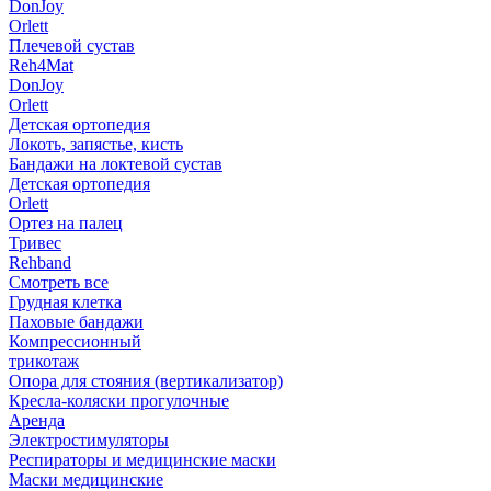
DonJoy
Orlett
Плечевой сустав
Reh4Mat
DonJoy
Orlett
Детская ортопедия
Локоть, запястье, кисть
Бандажи на локтевой сустав
Детская ортопедия
Orlett
Ортез на палец
Тривес
Rehband
Смотреть все
Грудная клетка
Паховые бандажи
Компрессионный
трикотаж
Опора для стояния (вертикализатор)
Кресла-коляски прогулочные
Аренда
Электростимуляторы
Респираторы и медицинские маски
Маски медицинские