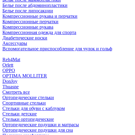
Белье после абдоминопластики
Белье после липосакции
Компрессионные рукава и перчатки
Компрессионные перчатки
Компрессионные рукава
Компрессионная одежда для спорта
Диабетические носки
Аксессуары
Вспомогательное приспособление для чулок и гольф
Reh4Mat
Orlett
OPPO
OPTIMA MOLLITER
DonJoy
Thuasne
Смотреть все
Ортопедические стельки
Спортивные стельки
Стельки для обуви с каблуком
Стельки детские
Стельки ортопедические
Ортопедические подушки и матрасы
Ортопедические подушки для сна