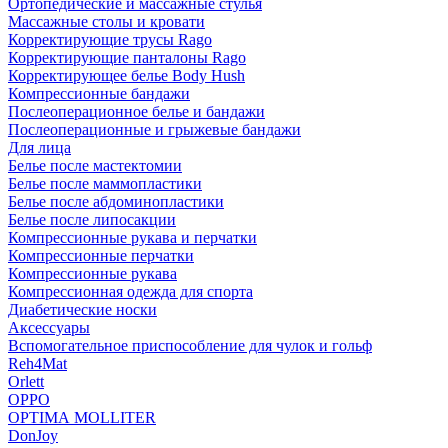
Ортопедические и массажные стулья
Массажные столы и кровати
Корректирующие трусы Rago
Корректирующие панталоны Rago
Корректирующее белье Body Hush
Компрессионные бандажи
Послеоперационное белье и бандажи
Послеоперационные и грыжевые бандажи
Для лица
Белье после мастектомии
Белье после маммопластики
Белье после абдоминопластики
Белье после липосакции
Компрессионные рукава и перчатки
Компрессионные перчатки
Компрессионные рукава
Компрессионная одежда для спорта
Диабетические носки
Аксессуары
Вспомогательное приспособление для чулок и гольф
Reh4Mat
Orlett
OPPO
OPTIMA MOLLITER
DonJoy