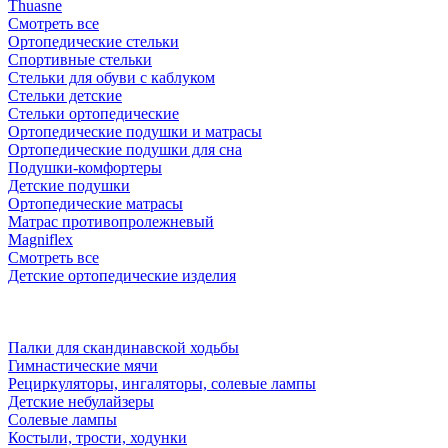
Thuasne
Смотреть все
Ортопедические стельки
Спортивные стельки
Стельки для обуви с каблуком
Стельки детские
Стельки ортопедические
Ортопедические подушки и матрасы
Ортопедические подушки для сна
Подушки-комфортеры
Детские подушки
Ортопедические матрасы
Матрас противопролежневый
Magniflex
Смотреть все
Детские ортопедические изделия
Палки для скандинавской ходьбы
Гимнастические мячи
Рециркуляторы, ингаляторы, солевые лампы
Детские небулайзеры
Солевые лампы
Костыли, трости, ходунки