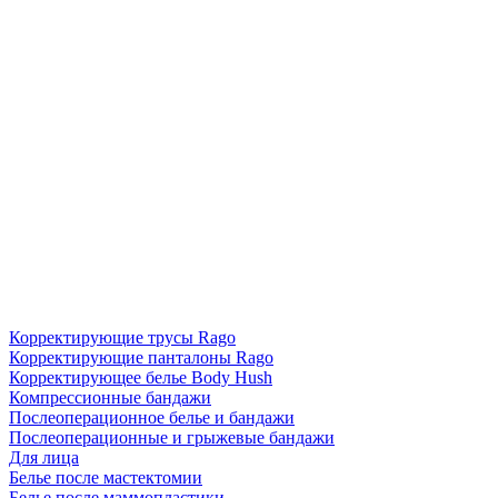
Корректирующие трусы Rago
Корректирующие панталоны Rago
Корректирующее белье Body Hush
Компрессионные бандажи
Послеоперационное белье и бандажи
Послеоперационные и грыжевые бандажи
Для лица
Белье после мастектомии
Белье после маммопластики