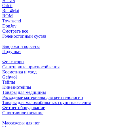
HTMS
Orlett
Reh4Mat
ROM
Townsend
DonJoy
Смотреть все
Голеностопный сустав
Бандажи и корсеты
Подушки
Фиксаторы
Санитарные приспособления
Косметика и уход
Gehwol
Тейпы
Кинезиотейпы
Товары для медицины
Расходные материалы для рентгенологии
Товары для маломобильных групп населения
Фитнес оборудование
Спортивное питание
Массажеры для ног