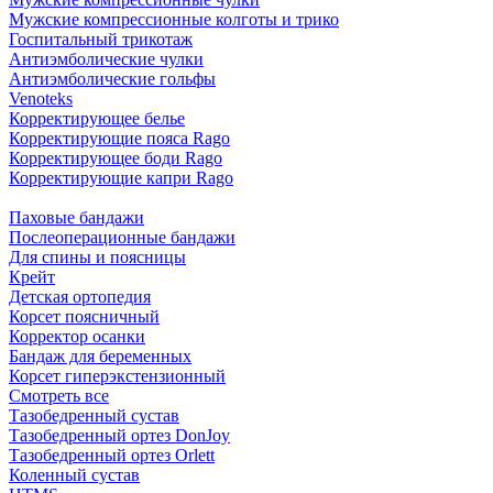
Мужские компрессионные колготы и трико
Госпитальный трикотаж
Антиэмболические чулки
Антиэмболические гольфы
Venoteks
Корректирующее белье
Корректирующие пояса Rago
Корректирующее боди Rago
Корректирующие капри Rago
Паховые бандажи
Послеоперационные бандажи
Для спины и поясницы
Крейт
Детская ортопедия
Корсет поясничный
Корректор осанки
Бандаж для беременных
Корсет гиперэкстензионный
Смотреть все
Тазобедренный сустав
Тазобедренный ортез DonJoy
Тазобедренный ортез Orlett
Коленный сустав