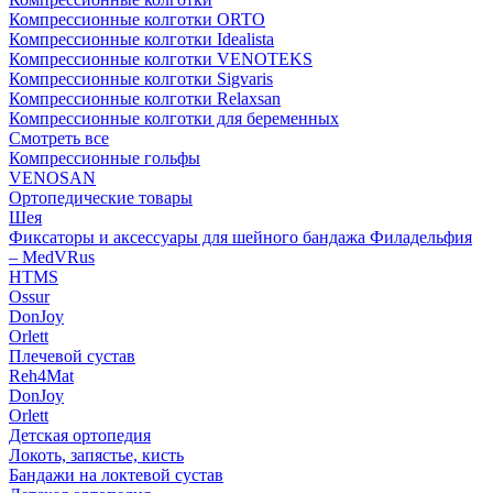
Компрессионные колготки ORTO
Компрессионные колготки Idealista
Компрессионные колготки VENOTEKS
Компрессионные колготки Sigvaris
Компрессионные колготки Relaxsan
Компрессионные колготки для беременных
Смотреть все
Компрессионные гольфы
VENOSAN
Ортопедические товары
Шея
Фиксаторы и аксессуары для шейного бандажа Филадельфия
– MedVRus
HTMS
Ossur
DonJoy
Orlett
Плечевой сустав
Reh4Mat
DonJoy
Orlett
Детская ортопедия
Локоть, запястье, кисть
Бандажи на локтевой сустав