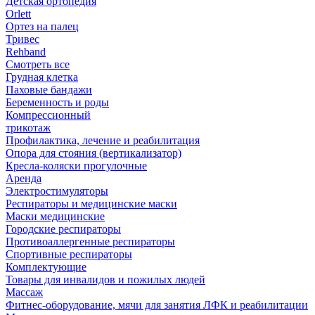
Детская ортопедия
Orlett
Ортез на палец
Тривес
Rehband
Смотреть все
Грудная клетка
Паховые бандажи
Беременность и роды
Компрессионный
трикотаж
Профилактика, лечение и реабилитация
Опора для стояния (вертикализатор)
Кресла-коляски прогулочные
Аренда
Электростимуляторы
Респираторы и медицинские маски
Маски медицинские
Городские респираторы
Противоаллергенные респираторы
Спортивные респираторы
Комплектующие
Товары для инвалидов и пожилых людей
Массаж
Фитнес-оборудование, мячи для занятия ЛФК и реабилитации