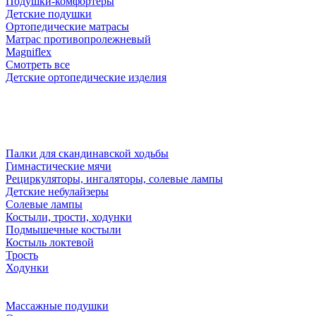
Подушки-комфортеры
Детские подушки
Ортопедические матрасы
Матрас противопролежневый
Magniflex
Смотреть все
Детские ортопедические изделия
Палки для скандинавской ходьбы
Гимнастические мячи
Рециркуляторы, ингаляторы, солевые лампы
Детские небулайзеры
Солевые лампы
Костыли, трости, ходунки
Подмышечные костыли
Костыль локтевой
Трость
Ходунки
Массажные подушки