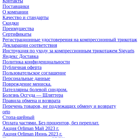
Контакты
Поставщики
О компании
Качество и стандарты
Скидки
Преимущества
Сертификаты
Регистрационные удостоверения на компрессионный трикотаж
Декларации соответствия
Инструкция по уходу за компрессионным трикотажем Sigvaris
Яндекс Доставка
Политика конфиденциальности
Публичная оферта
Пользовательское соглашение
Персональные данные
Повреждение мениска.
Пателлярны болевой синдром.
Болезнь Осгуда — Шляттера
Правила обмена и возврата
Перечень товаров, не подлежащих обмену и возврату
orto
Стопа-шейный
Оплата частями. Без процентов, без переплат.
Акция Orliman Май 2023 г.
Акция Orliman Июнь 2023 г.