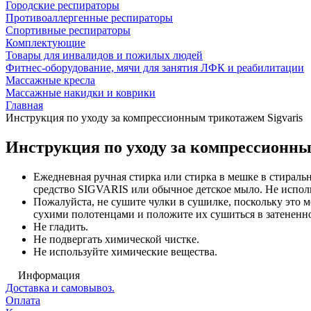
Городские респираторы
Противоаллергенные респираторы
Спортивные респираторы
Комплектующие
Товары для инвалидов и пожилых людей
Фитнес-оборудование, мячи для занятия ЛФК и реабилитации
Массажные кресла
Массажные накидки и коврики
Главная
Инструкция по уходу за компрессионным трикотажем Sigvaris
Инструкция по уходу за компрессионны
Ежедневная ручная стирка или стирка в мешке в стираль
средство SIGVARIS или обычное детское мыло. Не исполь
Пожалуйста, не сушите чулки в сушилке, поскольку это 
сухими полотенцами и положите их сушиться в затененно
Не гладить.
Не подвергать химической чистке.
Не используйте химические вещества.
Информация
Доставка и самовывоз.
Оплата