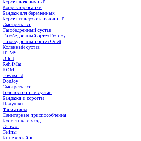
Корсет поясничный
Корректор осанки
Бандаж для беременных
Корсет гиперэкстензионный
Смотреть все
Тазобедренный сустав
Тазобедренный ортез DonJoy
Тазобедренный ортез Orlett
Коленный сустав
HTMS
Orlett
Reh4Mat
ROM
Townsend
DonJoy
Смотреть все
Голеностопный сустав
Бандажи и корсеты
Подушки
Фиксаторы
Санитарные приспособления
Косметика и уход
Gehwol
Тейпы
Кинезиотейпы