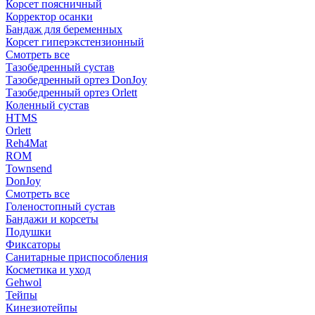
Корсет поясничный
Корректор осанки
Бандаж для беременных
Корсет гиперэкстензионный
Смотреть все
Тазобедренный сустав
Тазобедренный ортез DonJoy
Тазобедренный ортез Orlett
Коленный сустав
HTMS
Orlett
Reh4Mat
ROM
Townsend
DonJoy
Смотреть все
Голеностопный сустав
Бандажи и корсеты
Подушки
Фиксаторы
Санитарные приспособления
Косметика и уход
Gehwol
Тейпы
Кинезиотейпы