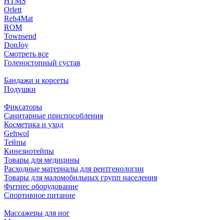
HTMS
Orlett
Reh4Mat
ROM
Townsend
DonJoy
Смотреть все
Голеностопный сустав
Бандажи и корсеты
Подушки
Фиксаторы
Санитарные приспособления
Косметика и уход
Gehwol
Тейпы
Кинезиотейпы
Товары для медицины
Расходные материалы для рентгенологии
Товары для маломобильных групп населения
Фитнес оборудование
Спортивное питание
Массажеры для ног