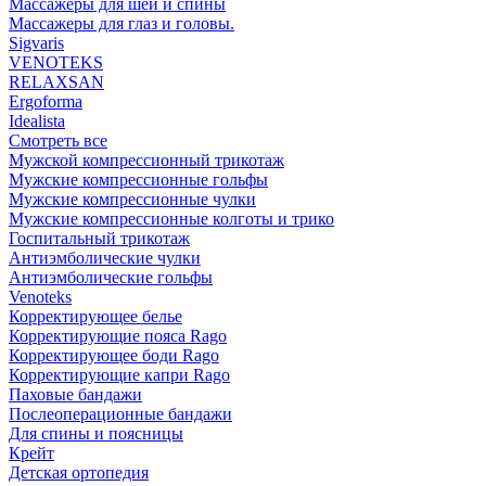
Массажеры для шеи и спины
Массажеры для глаз и головы.
Sigvaris
VENOTEKS
RELAXSAN
Ergoforma
Idealista
Смотреть все
Мужской компрессионный трикотаж
Мужские компрессионные гольфы
Мужские компрессионные чулки
Мужские компрессионные колготы и трико
Госпитальный трикотаж
Антиэмболические чулки
Антиэмболические гольфы
Venoteks
Корректирующее белье
Корректирующие пояса Rago
Корректирующее боди Rago
Корректирующие капри Rago
Паховые бандажи
Послеоперационные бандажи
Для спины и поясницы
Крейт
Детская ортопедия