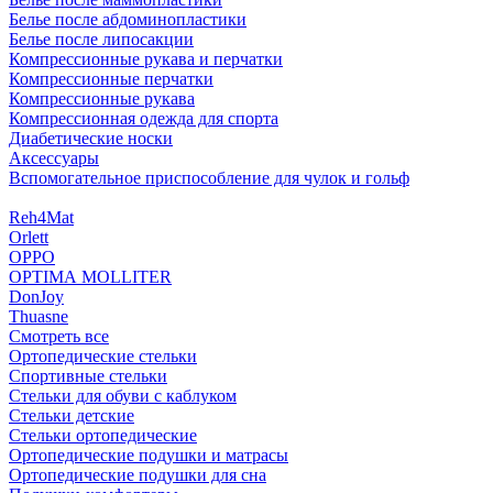
Белье после абдоминопластики
Белье после липосакции
Компрессионные рукава и перчатки
Компрессионные перчатки
Компрессионные рукава
Компрессионная одежда для спорта
Диабетические носки
Аксессуары
Вспомогательное приспособление для чулок и гольф
Reh4Mat
Orlett
OPPO
OPTIMA MOLLITER
DonJoy
Thuasne
Смотреть все
Ортопедические стельки
Спортивные стельки
Стельки для обуви с каблуком
Стельки детские
Стельки ортопедические
Ортопедические подушки и матрасы
Ортопедические подушки для сна