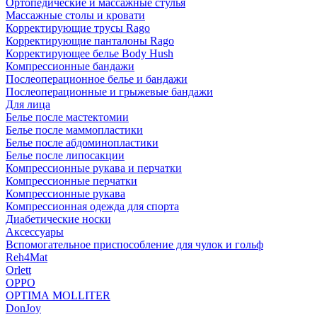
Ортопедические и массажные стулья
Массажные столы и кровати
Корректирующие трусы Rago
Корректирующие панталоны Rago
Корректирующее белье Body Hush
Компрессионные бандажи
Послеоперационное белье и бандажи
Послеоперационные и грыжевые бандажи
Для лица
Белье после мастектомии
Белье после маммопластики
Белье после абдоминопластики
Белье после липосакции
Компрессионные рукава и перчатки
Компрессионные перчатки
Компрессионные рукава
Компрессионная одежда для спорта
Диабетические носки
Аксессуары
Вспомогательное приспособление для чулок и гольф
Reh4Mat
Orlett
OPPO
OPTIMA MOLLITER
DonJoy