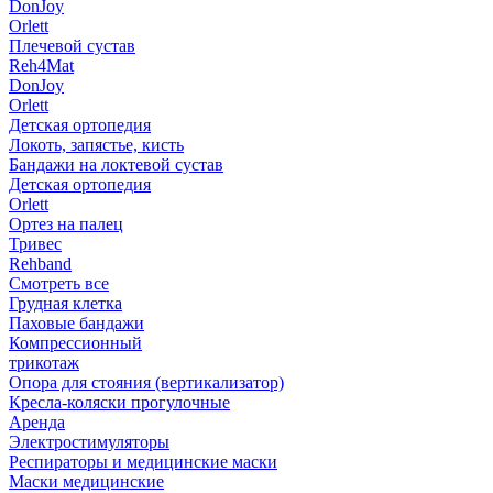
DonJoy
Orlett
Плечевой сустав
Reh4Mat
DonJoy
Orlett
Детская ортопедия
Локоть, запястье, кисть
Бандажи на локтевой сустав
Детская ортопедия
Orlett
Ортез на палец
Тривес
Rehband
Смотреть все
Грудная клетка
Паховые бандажи
Компрессионный
трикотаж
Опора для стояния (вертикализатор)
Кресла-коляски прогулочные
Аренда
Электростимуляторы
Респираторы и медицинские маски
Маски медицинские