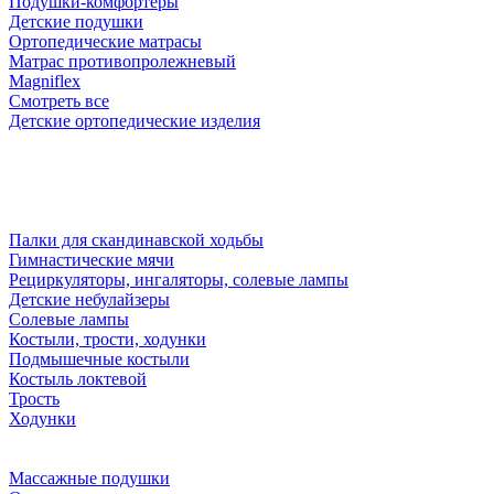
Подушки-комфортеры
Детские подушки
Ортопедические матрасы
Матрас противопролежневый
Magniflex
Смотреть все
Детские ортопедические изделия
Палки для скандинавской ходьбы
Гимнастические мячи
Рециркуляторы, ингаляторы, солевые лампы
Детские небулайзеры
Солевые лампы
Костыли, трости, ходунки
Подмышечные костыли
Костыль локтевой
Трость
Ходунки
Массажные подушки