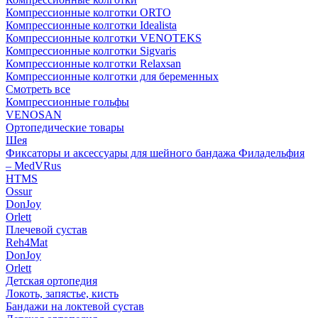
Компрессионные колготки ORTO
Компрессионные колготки Idealista
Компрессионные колготки VENOTEKS
Компрессионные колготки Sigvaris
Компрессионные колготки Relaxsan
Компрессионные колготки для беременных
Смотреть все
Компрессионные гольфы
VENOSAN
Ортопедические товары
Шея
Фиксаторы и аксессуары для шейного бандажа Филадельфия
– MedVRus
HTMS
Ossur
DonJoy
Orlett
Плечевой сустав
Reh4Mat
DonJoy
Orlett
Детская ортопедия
Локоть, запястье, кисть
Бандажи на локтевой сустав