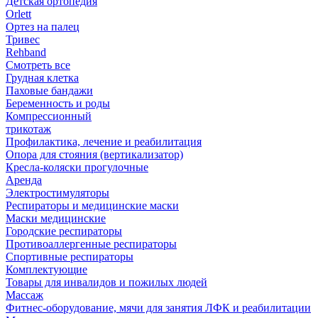
Детская ортопедия
Orlett
Ортез на палец
Тривес
Rehband
Смотреть все
Грудная клетка
Паховые бандажи
Беременность и роды
Компрессионный
трикотаж
Профилактика, лечение и реабилитация
Опора для стояния (вертикализатор)
Кресла-коляски прогулочные
Аренда
Электростимуляторы
Респираторы и медицинские маски
Маски медицинские
Городские респираторы
Противоаллергенные респираторы
Спортивные респираторы
Комплектующие
Товары для инвалидов и пожилых людей
Массаж
Фитнес-оборудование, мячи для занятия ЛФК и реабилитации