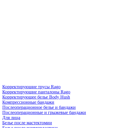
Корректирующие трусы Rago
Корректирующие панталоны Rago
Корректирующее белье Body Hush
Компрессионные бандажи
Послеоперационное белье и бандажи
Послеоперационные и грыжевые бандажи
Для лица
Белье после мастектомии
Белье после маммопластики