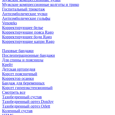
Мужские компрессионные колготы и трико
Госпитальный трикотаж
Антиэмболические чулки
Антиэмболические гольфы
Venoteks
Корректирующее белье
Корректирующие пояса Rago
Корректирующее боди Rago
Корректирующие капри Rago
Паховые бандажи
Послеоперационные бандажи
Для спины и поясницы
Крейт
Детская ортопедия
Корсет поясничный
Корректор осанки
Бандаж для беременных
Корсет гиперэкстензионный
Смотреть все
Тазобедренный сустав
Тазобедренный ортез DonJoy
Тазобедренный ортез Orlett
Коленный сустав