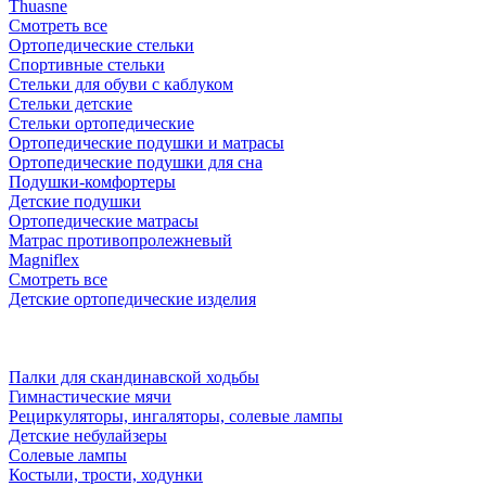
Thuasne
Смотреть все
Ортопедические стельки
Спортивные стельки
Стельки для обуви с каблуком
Стельки детские
Стельки ортопедические
Ортопедические подушки и матрасы
Ортопедические подушки для сна
Подушки-комфортеры
Детские подушки
Ортопедические матрасы
Матрас противопролежневый
Magniflex
Смотреть все
Детские ортопедические изделия
Палки для скандинавской ходьбы
Гимнастические мячи
Рециркуляторы, ингаляторы, солевые лампы
Детские небулайзеры
Солевые лампы
Костыли, трости, ходунки