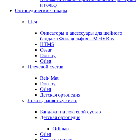
и гольф
Ортопедические товары
Шея
Фиксаторы и аксессуары для шейного
бандажа Филадельфия – MedVRus
HTMS
Ossur
DonJoy
Orlett
Плечевой сустав
Reh4Mat
DonJoy
Orlett
Детская ортопедия
Локоть, запястье, кисть
Бандажи на локтевой сустав
Детская ортопедия
Orliman
Orlett
Ортез на палец