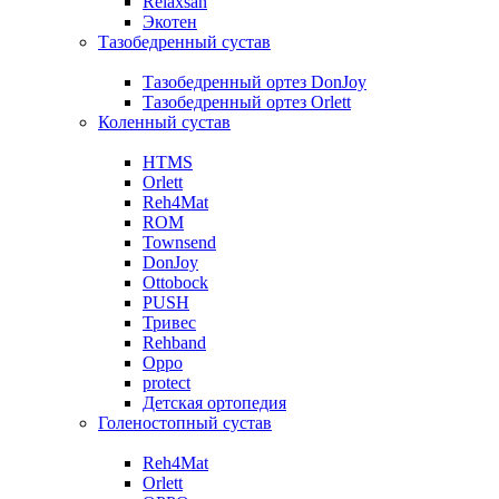
Relaxsan
Экотен
Тазобедренный сустав
Тазобедренный ортез DonJoy
Тазобедренный ортез Orlett
Коленный сустав
HTMS
Orlett
Reh4Mat
ROM
Townsend
DonJoy
Ottobock
PUSH
Тривес
Rehband
Oppo
protect
Детская ортопедия
Голеностопный сустав
Reh4Mat
Orlett