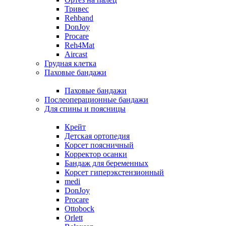
Тривес
Rehband
DonJoy
Procare
Reh4Mat
Aircast
Грудная клетка
Паховые бандажи
Паховые бандажи
Послеоперационные бандажи
Для спины и поясницы
Крейт
Детская ортопедия
Корсет поясничный
Корректор осанки
Бандаж для беременных
Корсет гиперэкстензионный
medi
DonJoy
Procare
Ottobock
Orlett