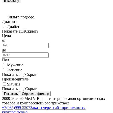
В корзину
Фильтр подбора
Диагноз
Диабет
Показать ещё
Скрыть
Цена
от
до
Пол
Мужские
Женские
Показать ещё
Скрыть
Производитель
Sigvaris
Показать ещё
Скрыть
Показать
Сбросить фильтр
2009-2026 © Med V Rus — интернет-салон ортопедических
товаров и компрессионного трикотажа
+7(985)999-5507
Заказы через сайт принимаются
круглосуточно