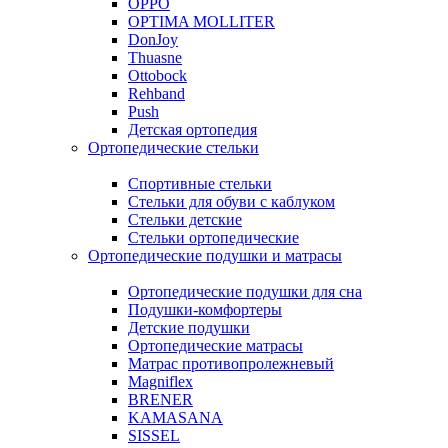
OPPO
OPTIMA MOLLITER
DonJoy
Thuasne
Ottobock
Rehband
Push
Детская ортопедия
Ортопедические стельки
Спортивные стельки
Стельки для обуви с каблуком
Стельки детские
Стельки ортопедические
Ортопедические подушки и матрасы
Ортопедические подушки для сна
Подушки-комфортеры
Детские подушки
Ортопедические матрасы
Матрас противопролежневый
Magniflex
BRENER
KAMASANA
SISSEL