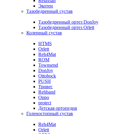
Relaxsan
Экотен
Тазобедренный сустав
Тазобедренный ортез DonJoy
Тазобедренный ортез Orlett
Коленный сустав
HTMS
Orlett
Reh4Mat
ROM
Townsend
DonJoy
Ottobock
PUSH
Тривес
Rehband
Oppo
protect
Детская ортопедия
Голеностопный сустав
Reh4Mat
Orlett