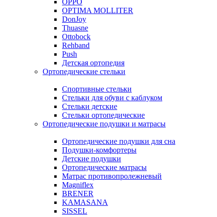
OPPO
OPTIMA MOLLITER
DonJoy
Thuasne
Ottobock
Rehband
Push
Детская ортопедия
Ортопедические стельки
Спортивные стельки
Стельки для обуви с каблуком
Стельки детские
Стельки ортопедические
Ортопедические подушки и матрасы
Ортопедические подушки для сна
Подушки-комфортеры
Детские подушки
Ортопедические матрасы
Матрас противопролежневый
Magniflex
BRENER
KAMASANA
SISSEL