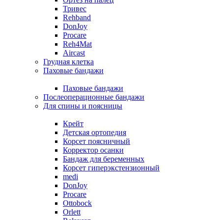
Тривес
Rehband
DonJoy
Procare
Reh4Mat
Aircast
Грудная клетка
Паховые бандажи
Паховые бандажи
Послеоперационные бандажи
Для спины и поясницы
Крейт
Детская ортопедия
Корсет поясничный
Корректор осанки
Бандаж для беременных
Корсет гиперэкстензионный
medi
DonJoy
Procare
Ottobock
Orlett