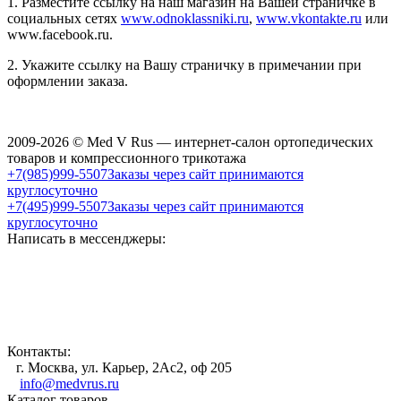
1. Разместите ссылку на наш магазин на Вашей страничке в
социальных сетях
www.odnoklassniki.ru
,
www.vkontakte.ru
или
www.facebook.ru.
2. Укажите ссылку на Вашу страничку в примечании при
оформлении заказа.
2009-2026 © Med V Rus — интернет-салон ортопедических
товаров и компрессионного трикотажа
+7(985)999-5507
Заказы через сайт принимаются
круглосуточно
+7(495)999-5507
Заказы через сайт принимаются
круглосуточно
Написать в мессенджеры:
Контакты:
г. Москва, ул. Карьер, 2Ас2, оф 205
info@medvrus.ru
Каталог товаров