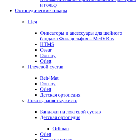
и гольф
Ортопедические товары
Шея
Фиксаторы и аксессуары для шейного
бандажа Филадельфия – MedVRus
HTMS
Ossur
DonJoy
Orlett
Плечевой сустав
Reh4Mat
DonJoy
Orlett
Детская ортопедия
Локоть, запястье, кисть
Бандажи на локтевой сустав
Детская ортопедия
Orliman
Orlett
Ортез на палец