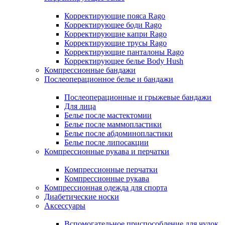
Корректирующие пояса Rago
Корректирующее боди Rago
Корректирующие капри Rago
Корректирующие трусы Rago
Корректирующие панталоны Rago
Корректирующее белье Body Hush
Компрессионные бандажи
Послеоперационное белье и бандажи
Послеоперационные и грыжевые бандажи
Для лица
Белье после мастектомии
Белье после маммопластики
Белье после абдоминопластики
Белье после липосакции
Компрессионные рукава и перчатки
Компрессионные перчатки
Компрессионные рукава
Компрессионная одежда для спорта
Диабетические носки
Аксессуары
Вспомогательное приспособление для чулок