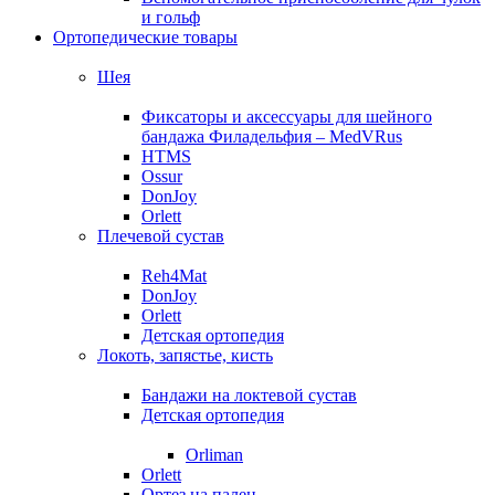
и гольф
Ортопедические товары
Шея
Фиксаторы и аксессуары для шейного
бандажа Филадельфия – MedVRus
HTMS
Ossur
DonJoy
Orlett
Плечевой сустав
Reh4Mat
DonJoy
Orlett
Детская ортопедия
Локоть, запястье, кисть
Бандажи на локтевой сустав
Детская ортопедия
Orliman
Orlett
Ортез на палец