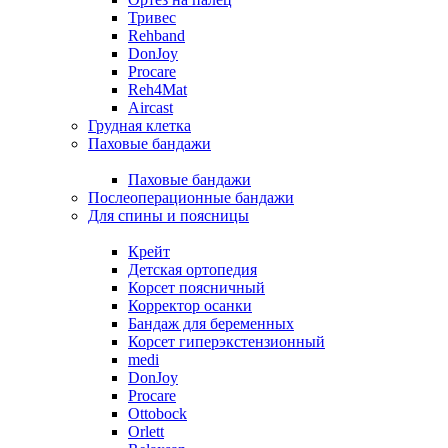
Тривес
Rehband
DonJoy
Procare
Reh4Mat
Aircast
Грудная клетка
Паховые бандажи
Паховые бандажи
Послеоперационные бандажи
Для спины и поясницы
Крейт
Детская ортопедия
Корсет поясничный
Корректор осанки
Бандаж для беременных
Корсет гиперэкстензионный
medi
DonJoy
Procare
Ottobock
Orlett