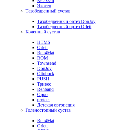
Relaxsan
Экотен
Тазобедренный сустав
Тазобедренный ортез DonJoy
Тазобедренный ортез Orlett
Коленный сустав
HTMS
Orlett
Reh4Mat
ROM
Townsend
DonJoy
Ottobock
PUSH
Тривес
Rehband
Oppo
protect
Детская ортопедия
Голеностопный сустав
Reh4Mat
Orlett