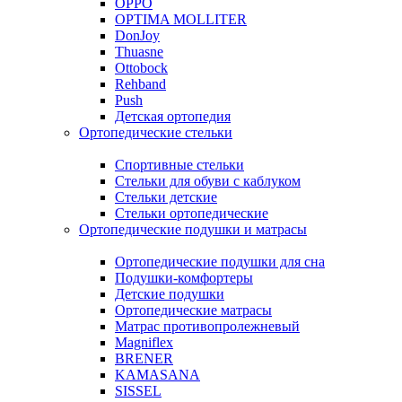
OPPO
OPTIMA MOLLITER
DonJoy
Thuasne
Ottobock
Rehband
Push
Детская ортопедия
Ортопедические стельки
Спортивные стельки
Стельки для обуви с каблуком
Стельки детские
Стельки ортопедические
Ортопедические подушки и матрасы
Ортопедические подушки для сна
Подушки-комфортеры
Детские подушки
Ортопедические матрасы
Матрас противопролежневый
Magniflex
BRENER
KAMASANA
SISSEL