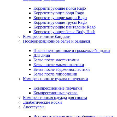
Корректирующие пояса Rago
Корректирующее боди Rago
Корректирующие капри Rago
Корректирующие трусы Rago
Корректирующие панталоны Rago
Корректирующее белье Body Hush
Компрессионные бандажи
Послеоперационное белье и бандажи
Послеоперационные и грыжевые бандажи
Для лица
Белье после мастектомии
Белье после маммопластики
Белье после абдоминопластики
Белье после липосакции
Компрессионные рукава и перчатки
Компрессионные перчатки
Компрессионные рукава
Компрессионная одежда для спорта
Диабетические носки
Аксессуары
Вспомогательное приспособление для чулок