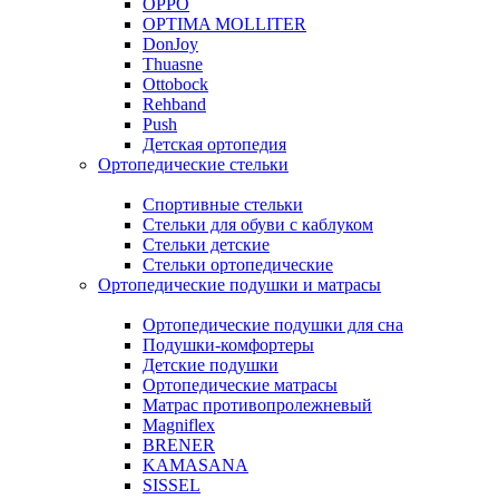
OPPO
OPTIMA MOLLITER
DonJoy
Thuasne
Ottobock
Rehband
Push
Детская ортопедия
Ортопедические стельки
Спортивные стельки
Стельки для обуви с каблуком
Стельки детские
Стельки ортопедические
Ортопедические подушки и матрасы
Ортопедические подушки для сна
Подушки-комфортеры
Детские подушки
Ортопедические матрасы
Матрас противопролежневый
Magniflex
BRENER
KAMASANA
SISSEL