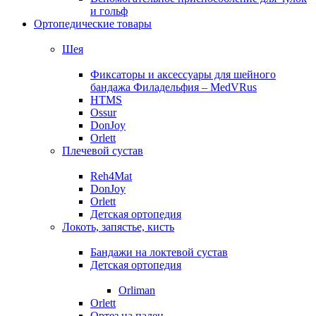
и гольф
Ортопедические товары
Шея
Фиксаторы и аксессуары для шейного
бандажа Филадельфия – MedVRus
HTMS
Ossur
DonJoy
Orlett
Плечевой сустав
Reh4Mat
DonJoy
Orlett
Детская ортопедия
Локоть, запястье, кисть
Бандажи на локтевой сустав
Детская ортопедия
Orliman
Orlett
Ортез на палец