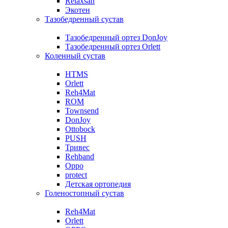
Relaxsan
Экотен
Тазобедренный сустав
Тазобедренный ортез DonJoy
Тазобедренный ортез Orlett
Коленный сустав
HTMS
Orlett
Reh4Mat
ROM
Townsend
DonJoy
Ottobock
PUSH
Тривес
Rehband
Oppo
protect
Детская ортопедия
Голеностопный сустав
Reh4Mat
Orlett