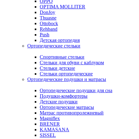
OPPO
OPTIMA MOLLITER
DonJoy
Thuasne
Ottobock
Rehband
Push
Детская ортопедия
Ортопедические стельки
Спортивные стельки
Стельки для обуви с каблуком
Стельки детские
Стельки ортопедические
Ортопедические подушки и матрасы
Ортопедические подушки для сна
Подушки-комфортеры
Детские подушки
Ортопедические матрасы
Матрас противопролежневый
Magniflex
BRENER
KAMASANA
SISSEL