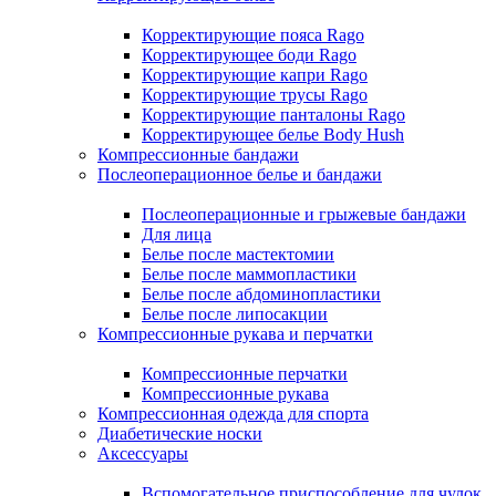
Корректирующие пояса Rago
Корректирующее боди Rago
Корректирующие капри Rago
Корректирующие трусы Rago
Корректирующие панталоны Rago
Корректирующее белье Body Hush
Компрессионные бандажи
Послеоперационное белье и бандажи
Послеоперационные и грыжевые бандажи
Для лица
Белье после мастектомии
Белье после маммопластики
Белье после абдоминопластики
Белье после липосакции
Компрессионные рукава и перчатки
Компрессионные перчатки
Компрессионные рукава
Компрессионная одежда для спорта
Диабетические носки
Аксессуары
Вспомогательное приспособление для чулок