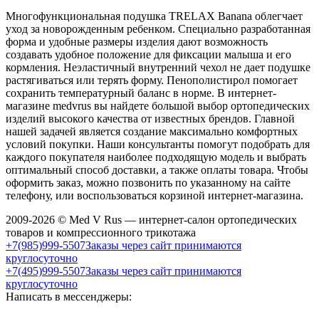
Многофункциональная подушка TRELAX Banana облегчает
уход за новорожденным ребенком. Специально разработанная
форма и удобные размеры изделия дают возможность
создавать удобное положение для фиксации малыша и его
кормления. Неэластичный внутренний чехол не дает подушке
растягиваться или терять форму. Пенополистирол помогает
сохранить температурный баланс в норме. В интернет-
магазине medvrus вы найдете большой выбор ортопедических
изделий высокого качества от известных брендов. Главной
нашей задачей является создание максимально комфортных
условий покупки. Наши консультанты помогут подобрать для
каждого покупателя наиболее подходящую модель и выбрать
оптимальный способ доставки, а также оплаты товара. Чтобы
оформить заказ, можно позвонить по указанному на сайте
телефону, или воспользоваться корзиной интернет-магазина.
2009-2026 © Med V Rus — интернет-салон ортопедических
товаров и компрессионного трикотажа
+7(985)999-5507
Заказы через сайт принимаются
круглосуточно
+7(495)999-5507
Заказы через сайт принимаются
круглосуточно
Написать в мессенджеры: