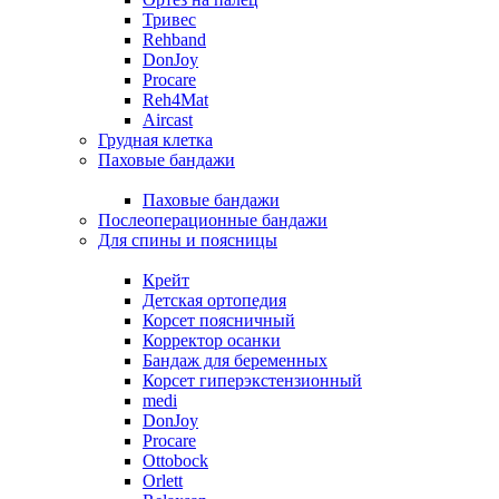
Тривес
Rehband
DonJoy
Procare
Reh4Mat
Aircast
Грудная клетка
Паховые бандажи
Паховые бандажи
Послеоперационные бандажи
Для спины и поясницы
Крейт
Детская ортопедия
Корсет поясничный
Корректор осанки
Бандаж для беременных
Корсет гиперэкстензионный
medi
DonJoy
Procare
Ottobock
Orlett