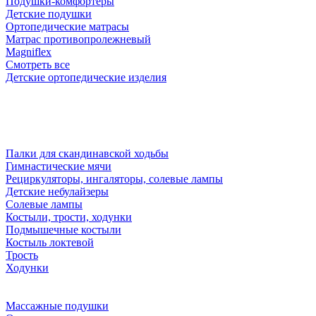
Подушки-комфортеры
Детские подушки
Ортопедические матрасы
Матрас противопролежневый
Magniflex
Смотреть все
Детские ортопедические изделия
Палки для скандинавской ходьбы
Гимнастические мячи
Рециркуляторы, ингаляторы, солевые лампы
Детские небулайзеры
Солевые лампы
Костыли, трости, ходунки
Подмышечные костыли
Костыль локтевой
Трость
Ходунки
Массажные подушки