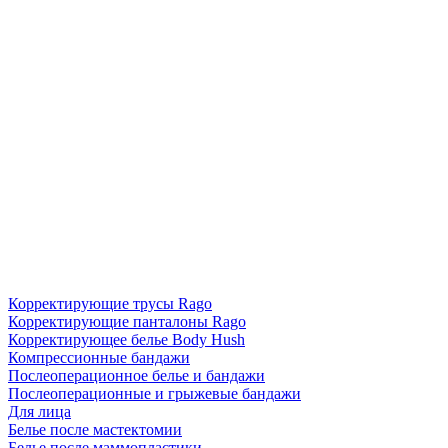
Корректирующие трусы Rago
Корректирующие панталоны Rago
Корректирующее белье Body Hush
Компрессионные бандажи
Послеоперационное белье и бандажи
Послеоперационные и грыжевые бандажи
Для лица
Белье после мастектомии
Белье после маммопластики