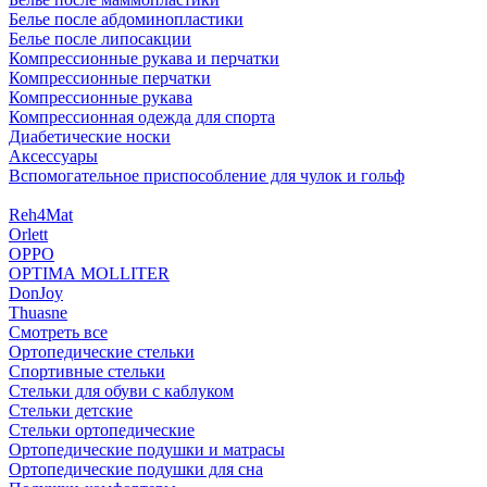
Белье после абдоминопластики
Белье после липосакции
Компрессионные рукава и перчатки
Компрессионные перчатки
Компрессионные рукава
Компрессионная одежда для спорта
Диабетические носки
Аксессуары
Вспомогательное приспособление для чулок и гольф
Reh4Mat
Orlett
OPPO
OPTIMA MOLLITER
DonJoy
Thuasne
Смотреть все
Ортопедические стельки
Спортивные стельки
Стельки для обуви с каблуком
Стельки детские
Стельки ортопедические
Ортопедические подушки и матрасы
Ортопедические подушки для сна