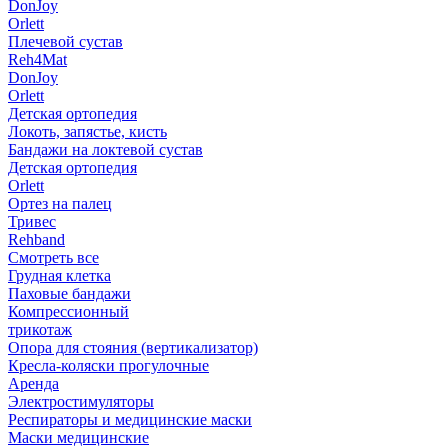
DonJoy
Orlett
Плечевой сустав
Reh4Mat
DonJoy
Orlett
Детская ортопедия
Локоть, запястье, кисть
Бандажи на локтевой сустав
Детская ортопедия
Orlett
Ортез на палец
Тривес
Rehband
Смотреть все
Грудная клетка
Паховые бандажи
Компрессионный
трикотаж
Опора для стояния (вертикализатор)
Кресла-коляски прогулочные
Аренда
Электростимуляторы
Респираторы и медицинские маски
Маски медицинские