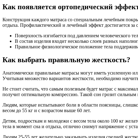
Как появляется ортопедический эффек
Конструкция каждого матраса со специальным лечебным покры
отдыха. Профилактический и лечебный эффект достигается за 
Поверхность изгибается под давлением человеческого тела
В состав изделия входит несколько слоев разных наполни
Правильное физиологическое положение тела поддерживае
Как выбрать правильную жесткость?
Анатомически правильные матрасы могут иметь усиленную или 
Учитывая множество вариантов жесткости, необходимо научитьс
Не стоит считать, что самым полезным будет матрас с максимал
получит оптимальную компрессию. Такой сон грозит сильным 
Людям, которые испытывают боли в области поясницы, слишко
весом до 55 кг и с возрастом выше 60 лет.
Детям, подросткам и молодежи с весом тела около 100 кг жел
тела в момент сна и отдыха, отлично снимут напряжение с ус
Людям 25-55 лет желательно заказывать изделия средней жест