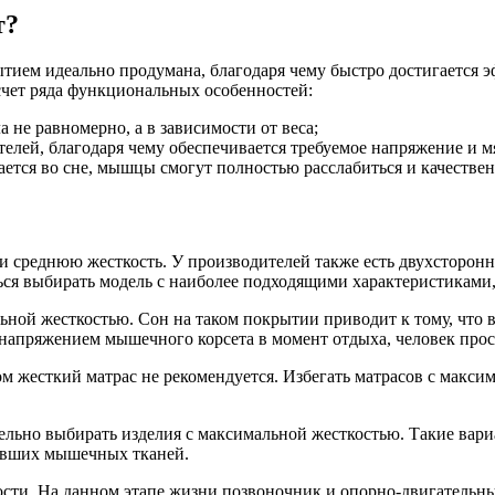
т?
тием идеально продумана, благодаря чему быстро достигается 
счет ряда функциональных особенностей:
 не равномерно, а в зависимости от веса;
телей, благодаря чему обеспечивается требуемое напряжение и м
тся во сне, мышцы смогут полностью расслабиться и качествен
среднюю жесткость. У производителей также есть двухсторонни
я выбирать модель с наиболее подходящими характеристиками, в
ьной жесткостью. Сон на таком покрытии приводит к тому, что вс
напряжением мышечного корсета в момент отдыха, человек про
м жесткий матрас не рекомендуется. Избегать матрасов с макс
ательно выбирать изделия с максимальной жесткостью. Такие ва
тавших мышечных тканей.
кости. На данном этапе жизни позвоночник и опорно-двигательн