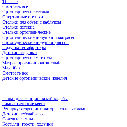
Thuasne
Смотреть все
Ортопедические стельки
Спортивные стельки
Стельки для обуви с каблуком
Стельки детские
Стельки ортопедические
Ортопедические подушки и матрасы
Ортопедические подушки для сна
Подушки-комфортеры
Детские подушки
Ортопедические матрасы
Матрас противопролежневый
Magniflex
Смотреть все
Детские ортопедические изделия
Палки для скандинавской ходьбы
Гимнастические мячи
Рециркуляторы, ингаляторы, солевые лампы
Детские небулайзеры
Солевые лампы
Костыли, трости, ходунки