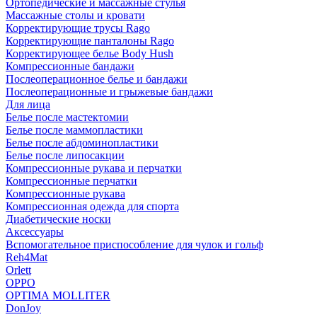
Ортопедические и массажные стулья
Массажные столы и кровати
Корректирующие трусы Rago
Корректирующие панталоны Rago
Корректирующее белье Body Hush
Компрессионные бандажи
Послеоперационное белье и бандажи
Послеоперационные и грыжевые бандажи
Для лица
Белье после мастектомии
Белье после маммопластики
Белье после абдоминопластики
Белье после липосакции
Компрессионные рукава и перчатки
Компрессионные перчатки
Компрессионные рукава
Компрессионная одежда для спорта
Диабетические носки
Аксессуары
Вспомогательное приспособление для чулок и гольф
Reh4Mat
Orlett
OPPO
OPTIMA MOLLITER
DonJoy