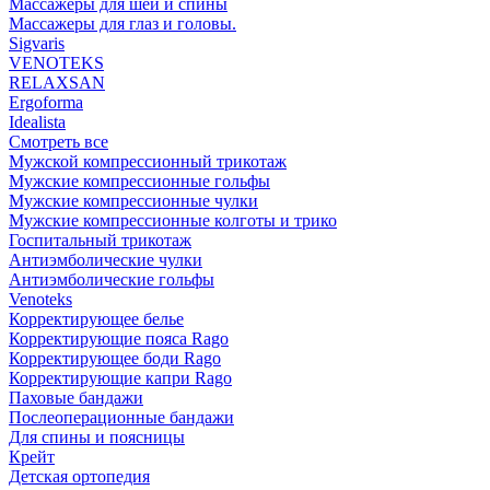
Массажеры для шеи и спины
Массажеры для глаз и головы.
Sigvaris
VENOTEKS
RELAXSAN
Ergoforma
Idealista
Смотреть все
Мужской компрессионный трикотаж
Мужские компрессионные гольфы
Мужские компрессионные чулки
Мужские компрессионные колготы и трико
Госпитальный трикотаж
Антиэмболические чулки
Антиэмболические гольфы
Venoteks
Корректирующее белье
Корректирующие пояса Rago
Корректирующее боди Rago
Корректирующие капри Rago
Паховые бандажи
Послеоперационные бандажи
Для спины и поясницы
Крейт
Детская ортопедия