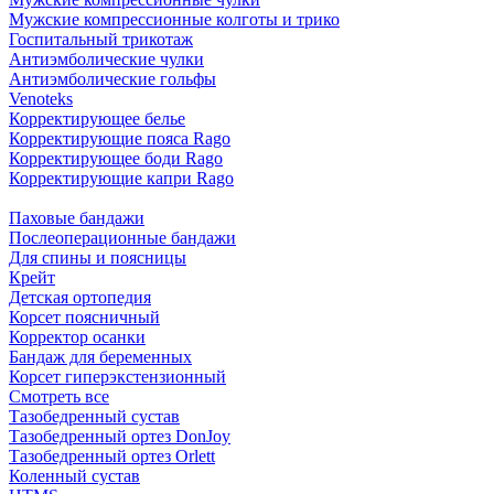
Мужские компрессионные колготы и трико
Госпитальный трикотаж
Антиэмболические чулки
Антиэмболические гольфы
Venoteks
Корректирующее белье
Корректирующие пояса Rago
Корректирующее боди Rago
Корректирующие капри Rago
Паховые бандажи
Послеоперационные бандажи
Для спины и поясницы
Крейт
Детская ортопедия
Корсет поясничный
Корректор осанки
Бандаж для беременных
Корсет гиперэкстензионный
Смотреть все
Тазобедренный сустав
Тазобедренный ортез DonJoy
Тазобедренный ортез Orlett
Коленный сустав