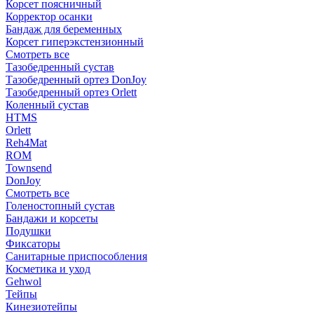
Корсет поясничный
Корректор осанки
Бандаж для беременных
Корсет гиперэкстензионный
Смотреть все
Тазобедренный сустав
Тазобедренный ортез DonJoy
Тазобедренный ортез Orlett
Коленный сустав
HTMS
Orlett
Reh4Mat
ROM
Townsend
DonJoy
Смотреть все
Голеностопный сустав
Бандажи и корсеты
Подушки
Фиксаторы
Санитарные приспособления
Косметика и уход
Gehwol
Тейпы
Кинезиотейпы