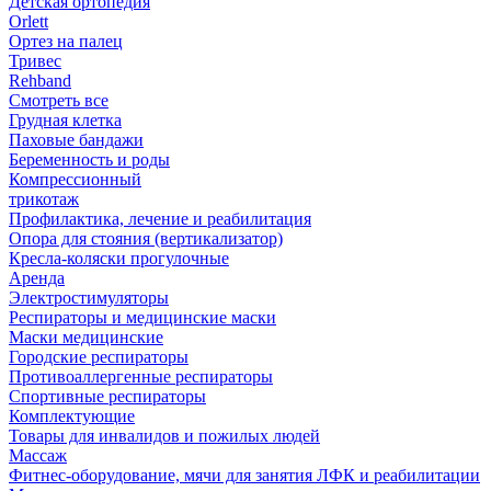
Детская ортопедия
Orlett
Ортез на палец
Тривес
Rehband
Смотреть все
Грудная клетка
Паховые бандажи
Беременность и роды
Компрессионный
трикотаж
Профилактика, лечение и реабилитация
Опора для стояния (вертикализатор)
Кресла-коляски прогулочные
Аренда
Электростимуляторы
Респираторы и медицинские маски
Маски медицинские
Городские респираторы
Противоаллергенные респираторы
Спортивные респираторы
Комплектующие
Товары для инвалидов и пожилых людей
Массаж
Фитнес-оборудование, мячи для занятия ЛФК и реабилитации