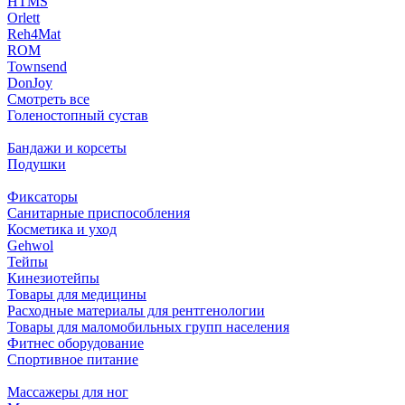
HTMS
Orlett
Reh4Mat
ROM
Townsend
DonJoy
Смотреть все
Голеностопный сустав
Бандажи и корсеты
Подушки
Фиксаторы
Санитарные приспособления
Косметика и уход
Gehwol
Тейпы
Кинезиотейпы
Товары для медицины
Расходные материалы для рентгенологии
Товары для маломобильных групп населения
Фитнес оборудование
Спортивное питание
Массажеры для ног