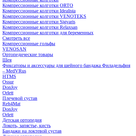
Компрессионные колготки ORTO
Компрессионные колготки Idealista
Компрессионные колготки VENOTEKS
Компрессионные колготки Sigvaris
Компрессионные колготки Relaxsan
Компрессионные колготки для беременных
Смотреть все
Компрессионные гольфы
VENOSAN
Ортопедические товары
Шея
Фиксаторы и аксессуары для шейного бандажа Филадельфия
– MedVRus
HTMS
Ossur
DonJoy
Orlett
Плечевой сустав
Reh4Mat
DonJoy
Orlett
Детская ортопедия
Локоть, запястье, кисть
Бандажи на локтевой сустав