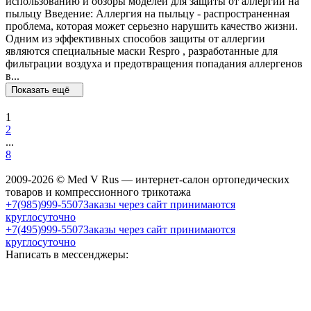
использованию и обзоры моделей для защиты от аллергии на
пыльцу Введение: Аллергия на пыльцу - распространенная
проблема, которая может серьезно нарушить качество жизни.
Одним из эффективных способов защиты от аллергии
являются специальные маски Respro , разработанные для
фильтрации воздуха и предотвращения попадания аллергенов
в...
Показать ещё
1
2
...
8
2009-2026 © Med V Rus — интернет-салон ортопедических
товаров и компрессионного трикотажа
+7(985)999-5507
Заказы через сайт принимаются
круглосуточно
+7(495)999-5507
Заказы через сайт принимаются
круглосуточно
Написать в мессенджеры: