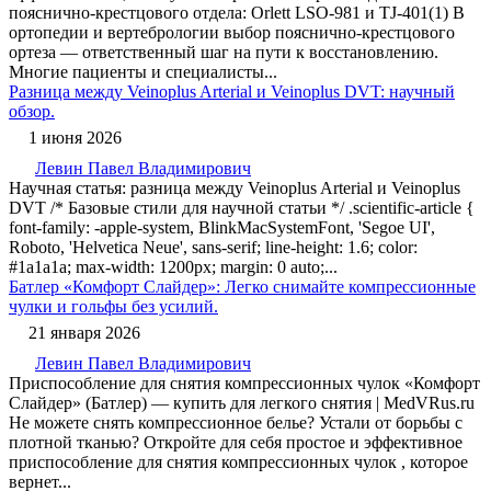
пояснично-крестцового отдела: Orlett LSO-981 и TJ-401(1) В
ортопедии и вертебрологии выбор пояснично-крестцового
ортеза — ответственный шаг на пути к восстановлению.
Многие пациенты и специалисты...
Разница между Veinoplus Arterial и Veinoplus DVT: научный
обзор.
1 июня 2026
Левин Павел Владимирович
Научная статья: разница между Veinoplus Arterial и Veinoplus
DVT /* Базовые стили для научной статьи */ .scientific-article {
font-family: -apple-system, BlinkMacSystemFont, 'Segoe UI',
Roboto, 'Helvetica Neue', sans-serif; line-height: 1.6; color:
#1a1a1a; max-width: 1200px; margin: 0 auto;...
Батлер «Комфорт Слайдер»: Легко снимайте компрессионные
чулки и гольфы без усилий.
21 января 2026
Левин Павел Владимирович
Приспособление для снятия компрессионных чулок «Комфорт
Слайдер» (Батлер) — купить для легкого снятия | MedVRus.ru
Не можете снять компрессионное белье? Устали от борьбы с
плотной тканью? Откройте для себя простое и эффективное
приспособление для снятия компрессионных чулок , которое
вернет...