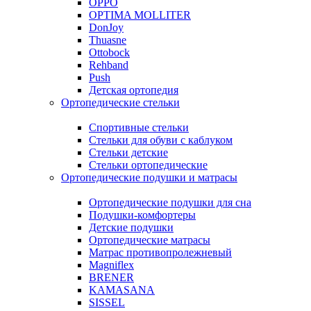
OPPO
OPTIMA MOLLITER
DonJoy
Thuasne
Ottobock
Rehband
Push
Детская ортопедия
Ортопедические стельки
Спортивные стельки
Стельки для обуви с каблуком
Стельки детские
Стельки ортопедические
Ортопедические подушки и матрасы
Ортопедические подушки для сна
Подушки-комфортеры
Детские подушки
Ортопедические матрасы
Матрас противопролежневый
Magniflex
BRENER
KAMASANA
SISSEL