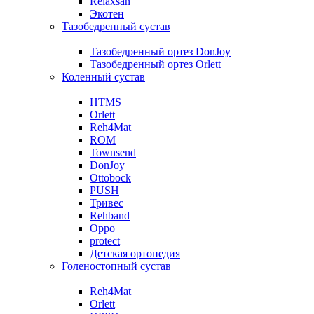
Relaxsan
Экотен
Тазобедренный сустав
Тазобедренный ортез DonJoy
Тазобедренный ортез Orlett
Коленный сустав
HTMS
Orlett
Reh4Mat
ROM
Townsend
DonJoy
Ottobock
PUSH
Тривес
Rehband
Oppo
protect
Детская ортопедия
Голеностопный сустав
Reh4Mat
Orlett