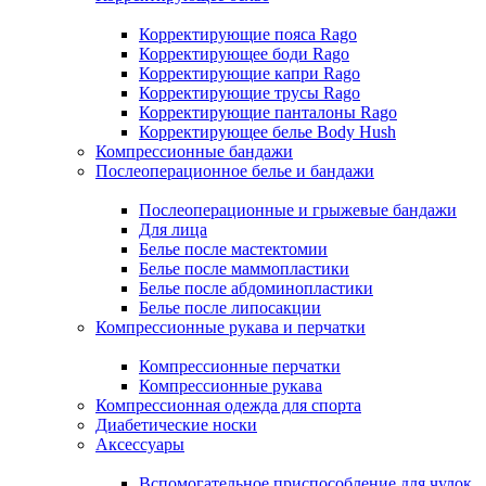
Корректирующие пояса Rago
Корректирующее боди Rago
Корректирующие капри Rago
Корректирующие трусы Rago
Корректирующие панталоны Rago
Корректирующее белье Body Hush
Компрессионные бандажи
Послеоперационное белье и бандажи
Послеоперационные и грыжевые бандажи
Для лица
Белье после мастектомии
Белье после маммопластики
Белье после абдоминопластики
Белье после липосакции
Компрессионные рукава и перчатки
Компрессионные перчатки
Компрессионные рукава
Компрессионная одежда для спорта
Диабетические носки
Аксессуары
Вспомогательное приспособление для чулок