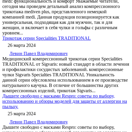
medi: функциональность и комфорт Уважаемые читатели,
сегодня мы проведем детальный анализ компрессионного
трикотажа mediven plus, представленного немецкой
компанией medi. Данная продукция позиционируется как
универсальная, подходящая как для мужчин, так и для
женщин, и включает в себя чулки и гольфы с различным
уровнем...
Трикотаж серии Specialities TRADITIONAL
26 марта 2024
Левин Павел Владимирович
Медицинский компрессионный трикотаж серии Specialities
TRADITIONAL от Sigvaris: новый стандарт в области лечения
и профилактики сосудистых заболеваний. компрессионные
чулки Sigvaris Specialties TRADITIONAL Уникальность
данной серии обусловлена использованием в ее производстве
натурального каучука. В отличие от большинства других
компрессионных изделий, трикотаж Sigvaris...
Дышите свободно с масками Respro: советы по выбору,
использованию и обзоры моделей для защиты от аллергии на
пыльцу.
25 марта 2024
Левин Павел Владимирович
Дышите свободно с масками Respro: советы по выбору,