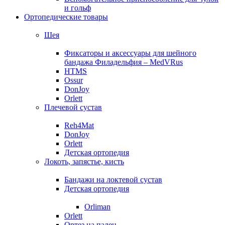
и гольф
Ортопедические товары
Шея
Фиксаторы и аксессуары для шейного
бандажа Филадельфия – MedVRus
HTMS
Ossur
DonJoy
Orlett
Плечевой сустав
Reh4Mat
DonJoy
Orlett
Детская ортопедия
Локоть, запястье, кисть
Бандажи на локтевой сустав
Детская ортопедия
Orliman
Orlett
Ортез на палец