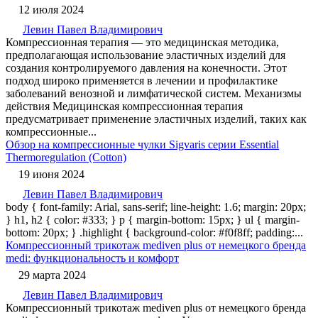
12 июля 2024
Левин Павел Владимирович
Компрессионная терапия — это медицинская методика,
предполагающая использование эластичных изделий для
создания контролируемого давления на конечности. Этот
подход широко применяется в лечении и профилактике
заболеваний венозной и лимфатической систем. Механизмы
действия Медицинская компрессионная терапия
предусматривает применение эластичных изделий, таких как
компрессионные...
Обзор на компрессионные чулки Sigvaris серии Essential
Thermoregulation (Cotton)
19 июня 2024
Левин Павел Владимирович
body { font-family: Arial, sans-serif; line-height: 1.6; margin: 20px;
} h1, h2 { color: #333; } p { margin-bottom: 15px; } ul { margin-
bottom: 20px; } .highlight { background-color: #f0f8ff; padding:...
Компрессионный трикотаж mediven plus от немецкого бренда
medi: функциональность и комфорт
29 марта 2024
Левин Павел Владимирович
Компрессионный трикотаж mediven plus от немецкого бренда