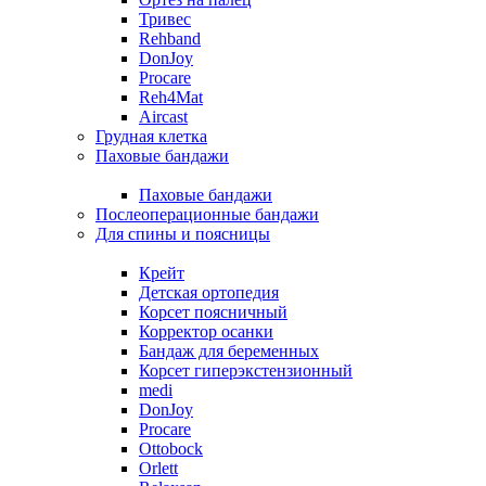
Тривес
Rehband
DonJoy
Procare
Reh4Mat
Aircast
Грудная клетка
Паховые бандажи
Паховые бандажи
Послеоперационные бандажи
Для спины и поясницы
Крейт
Детская ортопедия
Корсет поясничный
Корректор осанки
Бандаж для беременных
Корсет гиперэкстензионный
medi
DonJoy
Procare
Ottobock
Orlett