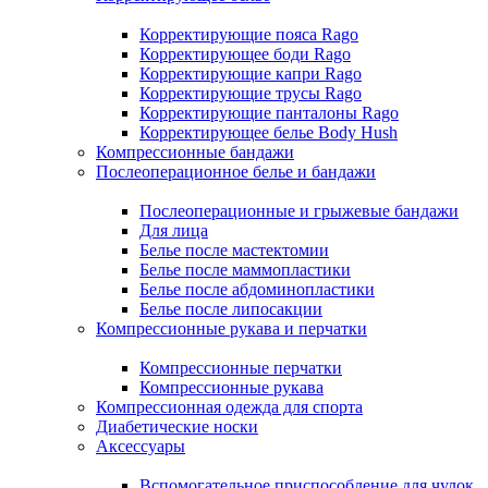
Корректирующие пояса Rago
Корректирующее боди Rago
Корректирующие капри Rago
Корректирующие трусы Rago
Корректирующие панталоны Rago
Корректирующее белье Body Hush
Компрессионные бандажи
Послеоперационное белье и бандажи
Послеоперационные и грыжевые бандажи
Для лица
Белье после мастектомии
Белье после маммопластики
Белье после абдоминопластики
Белье после липосакции
Компрессионные рукава и перчатки
Компрессионные перчатки
Компрессионные рукава
Компрессионная одежда для спорта
Диабетические носки
Аксессуары
Вспомогательное приспособление для чулок