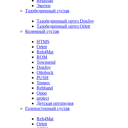
Relaxsan
Экотен
Тазобедренный сустав
Тазобедренный ортез DonJoy
Тазобедренный ортез Orlett
Коленный сустав
HTMS
Orlett
Reh4Mat
ROM
Townsend
DonJoy
Ottobock
PUSH
Тривес
Rehband
Oppo
protect
Детская ортопедия
Голеностопный сустав
Reh4Mat
Orlett