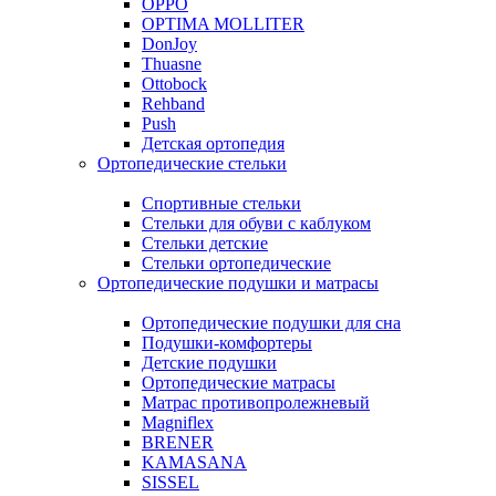
OPPO
OPTIMA MOLLITER
DonJoy
Thuasne
Ottobock
Rehband
Push
Детская ортопедия
Ортопедические стельки
Спортивные стельки
Стельки для обуви с каблуком
Стельки детские
Стельки ортопедические
Ортопедические подушки и матрасы
Ортопедические подушки для сна
Подушки-комфортеры
Детские подушки
Ортопедические матрасы
Матрас противопролежневый
Magniflex
BRENER
KAMASANA
SISSEL