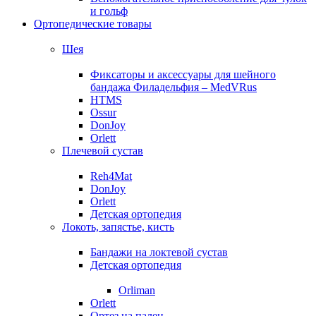
и гольф
Ортопедические товары
Шея
Фиксаторы и аксессуары для шейного
бандажа Филадельфия – MedVRus
HTMS
Ossur
DonJoy
Orlett
Плечевой сустав
Reh4Mat
DonJoy
Orlett
Детская ортопедия
Локоть, запястье, кисть
Бандажи на локтевой сустав
Детская ортопедия
Orliman
Orlett
Ортез на палец