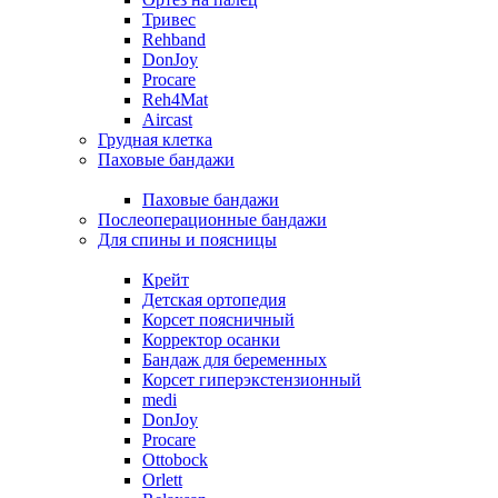
Тривес
Rehband
DonJoy
Procare
Reh4Mat
Aircast
Грудная клетка
Паховые бандажи
Паховые бандажи
Послеоперационные бандажи
Для спины и поясницы
Крейт
Детская ортопедия
Корсет поясничный
Корректор осанки
Бандаж для беременных
Корсет гиперэкстензионный
medi
DonJoy
Procare
Ottobock
Orlett