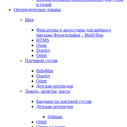
и гольф
Ортопедические товары
Шея
Фиксаторы и аксессуары для шейного
бандажа Филадельфия – MedVRus
HTMS
Ossur
DonJoy
Orlett
Плечевой сустав
Reh4Mat
DonJoy
Orlett
Детская ортопедия
Локоть, запястье, кисть
Бандажи на локтевой сустав
Детская ортопедия
Orliman
Orlett
Ортез на палец