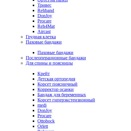
Тривес
Rehband
DonJoy
Procare
Reh4Mat
Aircast
Грудная клетка
Паховые бандажи
Паховые бандажи
Послеоперационные бандажи
Для спины и поясницы
Крейт
Детская ортопедия
Корсет поясничный
Корректор осанки
Бандаж для беременных
Корсет гиперэкстензионный
medi
DonJoy
Procare
Ottobock
Orlett