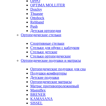
OPPO
OPTIMA MOLLITER
DonJoy
Thuasne
Ottobock
Rehband
Push
Детская ортопедия
Ортопедические стельки
Спортивные стельки
Стельки для обуви с каблуком
Стельки детские
Стельки ортопедические
Ортопедические подушки и матрасы
Ортопедические подушки для сна
Подушки-комфортеры
Детские подушки
Ортопедические матрасы
Матрас противопролежневый
Magniflex
BRENER
KAMASANA
SISSEL