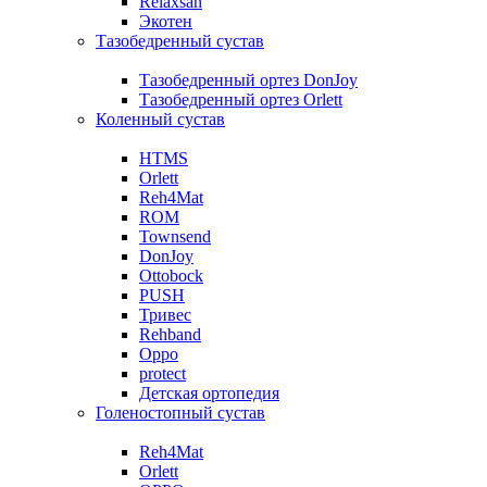
Relaxsan
Экотен
Тазобедренный сустав
Тазобедренный ортез DonJoy
Тазобедренный ортез Orlett
Коленный сустав
HTMS
Orlett
Reh4Mat
ROM
Townsend
DonJoy
Ottobock
PUSH
Тривес
Rehband
Oppo
protect
Детская ортопедия
Голеностопный сустав
Reh4Mat
Orlett