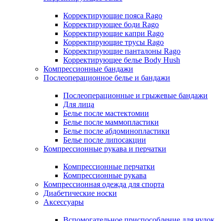
Корректирующие пояса Rago
Корректирующее боди Rago
Корректирующие капри Rago
Корректирующие трусы Rago
Корректирующие панталоны Rago
Корректирующее белье Body Hush
Компрессионные бандажи
Послеоперационное белье и бандажи
Послеоперационные и грыжевые бандажи
Для лица
Белье после мастектомии
Белье после маммопластики
Белье после абдоминопластики
Белье после липосакции
Компрессионные рукава и перчатки
Компрессионные перчатки
Компрессионные рукава
Компрессионная одежда для спорта
Диабетические носки
Аксессуары
Вспомогательное приспособление для чулок