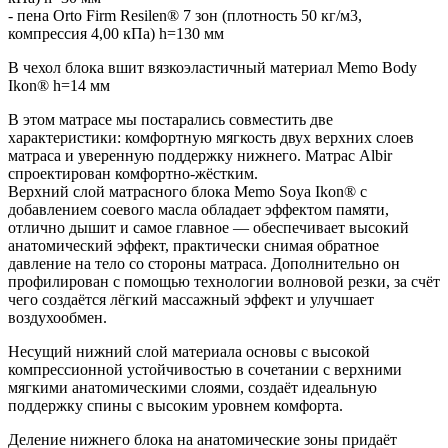
- пена Orto Firm Resilen® 7 зон (плотность 50 кг/м3,
компрессия 4,00 кПа) h=130 мм
В чехол блока вшит вязкоэластичный материал Memo Body
Ikon® h=14 мм
В этом матрасе мы постарались совместить две
характеристики: комфортную мягкость двух верхних слоев
матраса и уверенную поддержку нижнего. Матрас Albir
спроектирован комфортно-жёстким.
Верхний слой матрасного блока Memo Soya Ikon® с
добавлением соевого масла обладает эффектом памяти,
отлично дышит и самое главное — обеспечивает высокий
анатомический эффект, практически снимая обратное
давление на тело со стороны матраса. Дополнительно он
профилирован с помощью технологии волновой резки, за счёт
чего создаётся лёгкий массажный эффект и улучшает
воздухообмен.
Несущий нижний слой материала основы с высокой
компрессионной устойчивостью в сочетании с верхними
мягкими анатомическими слоями, создаёт идеальную
поддержку спины с высоким уровнем комфорта.
Деление нижнего блока на анатомические зоны придаёт