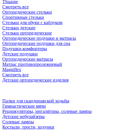
Thuasne
Смотреть все
Ортопедические стельки
Спортивные стельки
Стельки для обуви с каблуком
Стельки детские
Стельки ортопедические
Ортопедические подушки и матрасы
Ортопедические подушки для сна
Подушки-комфортеры
Детские подушки
Ортопедические матрасы
Матрас противопролежневый
Magniflex
Смотреть все
Детские ортопедические изделия
Палки для скандинавской ходьбы
Гимнастические мячи
Рециркуляторы, ингаляторы, солевые лампы
Детские небулайзеры
Солевые лампы
Костыли, трости, ходунки