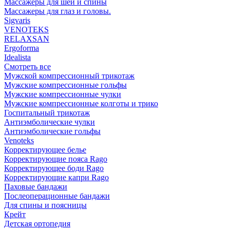
Массажеры для шеи и спины
Массажеры для глаз и головы.
Sigvaris
VENOTEKS
RELAXSAN
Ergoforma
Idealista
Смотреть все
Мужской компрессионный трикотаж
Мужские компрессионные гольфы
Мужские компрессионные чулки
Мужские компрессионные колготы и трико
Госпитальный трикотаж
Антиэмболические чулки
Антиэмболические гольфы
Venoteks
Корректирующее белье
Корректирующие пояса Rago
Корректирующее боди Rago
Корректирующие капри Rago
Паховые бандажи
Послеоперационные бандажи
Для спины и поясницы
Крейт
Детская ортопедия