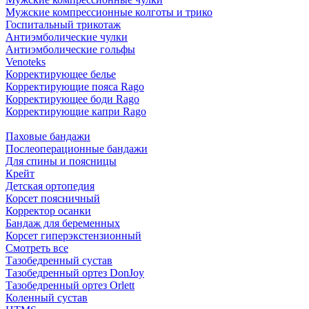
Мужские компрессионные колготы и трико
Госпитальный трикотаж
Антиэмболические чулки
Антиэмболические гольфы
Venoteks
Корректирующее белье
Корректирующие пояса Rago
Корректирующее боди Rago
Корректирующие капри Rago
Паховые бандажи
Послеоперационные бандажи
Для спины и поясницы
Крейт
Детская ортопедия
Корсет поясничный
Корректор осанки
Бандаж для беременных
Корсет гиперэкстензионный
Смотреть все
Тазобедренный сустав
Тазобедренный ортез DonJoy
Тазобедренный ортез Orlett
Коленный сустав