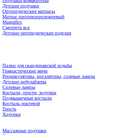
Подушки-комфортеры
Детские подушки
Ортопедические матрасы
Матрас противопролежневый
Magniflex
Смотреть все
Детские ортопедические изделия
Палки для скандинавской ходьбы
Гимнастические мячи
Рециркуляторы, ингаляторы, солевые лампы
Детские небулайзеры
Солевые лампы
Костыли, трости, ходунки
Подмышечные костыли
Костыль локтевой
Трость
Ходунки
Массажные подушки