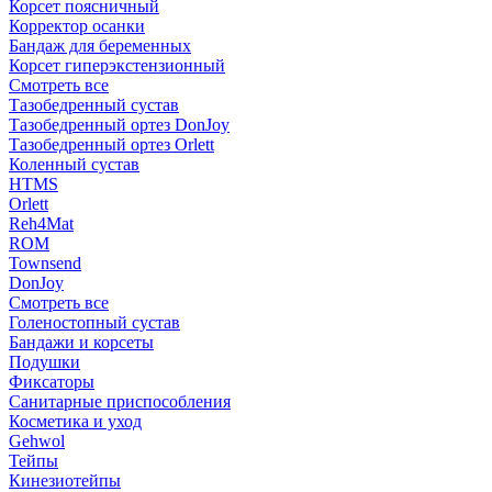
Корсет поясничный
Корректор осанки
Бандаж для беременных
Корсет гиперэкстензионный
Смотреть все
Тазобедренный сустав
Тазобедренный ортез DonJoy
Тазобедренный ортез Orlett
Коленный сустав
HTMS
Orlett
Reh4Mat
ROM
Townsend
DonJoy
Смотреть все
Голеностопный сустав
Бандажи и корсеты
Подушки
Фиксаторы
Санитарные приспособления
Косметика и уход
Gehwol
Тейпы
Кинезиотейпы