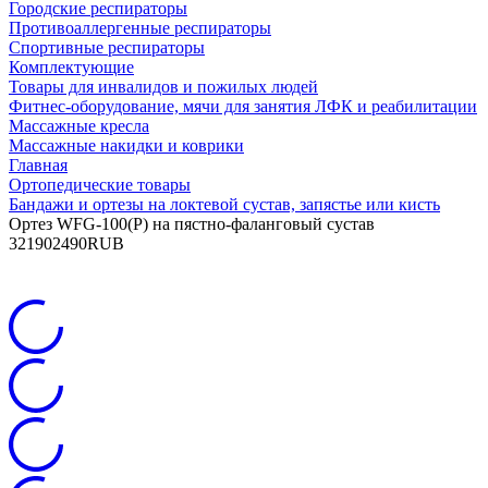
Городские респираторы
Противоаллергенные респираторы
Спортивные респираторы
Комплектующие
Товары для инвалидов и пожилых людей
Фитнес-оборудование, мячи для занятия ЛФК и реабилитации
Массажные кресла
Массажные накидки и коврики
Главная
Ортопедические товары
Бандажи и ортезы на локтевой сустав, запястье или кисть
Ортез WFG-100(P) на пястно-фаланговый сустав
3
2190
2490
RUB