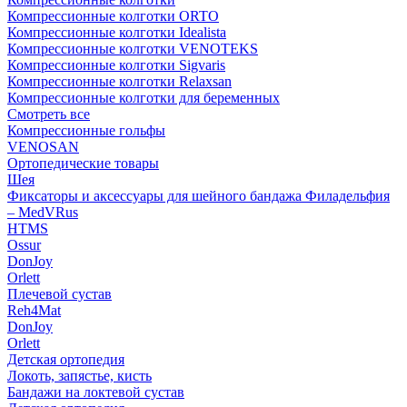
Компрессионные колготки ORTO
Компрессионные колготки Idealista
Компрессионные колготки VENOTEKS
Компрессионные колготки Sigvaris
Компрессионные колготки Relaxsan
Компрессионные колготки для беременных
Смотреть все
Компрессионные гольфы
VENOSAN
Ортопедические товары
Шея
Фиксаторы и аксессуары для шейного бандажа Филадельфия
– MedVRus
HTMS
Ossur
DonJoy
Orlett
Плечевой сустав
Reh4Mat
DonJoy
Orlett
Детская ортопедия
Локоть, запястье, кисть
Бандажи на локтевой сустав