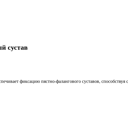
й сустав
обеспечивает фиксацию пястно-фалангового суставов, способств