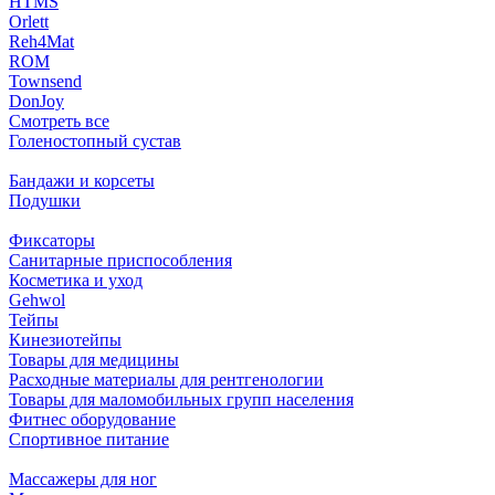
HTMS
Orlett
Reh4Mat
ROM
Townsend
DonJoy
Смотреть все
Голеностопный сустав
Бандажи и корсеты
Подушки
Фиксаторы
Санитарные приспособления
Косметика и уход
Gehwol
Тейпы
Кинезиотейпы
Товары для медицины
Расходные материалы для рентгенологии
Товары для маломобильных групп населения
Фитнес оборудование
Спортивное питание
Массажеры для ног