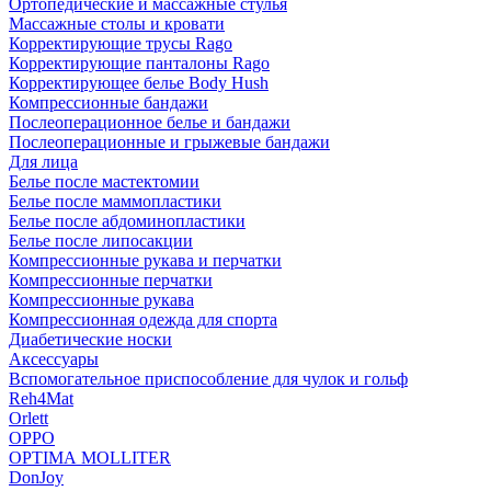
Ортопедические и массажные стулья
Массажные столы и кровати
Корректирующие трусы Rago
Корректирующие панталоны Rago
Корректирующее белье Body Hush
Компрессионные бандажи
Послеоперационное белье и бандажи
Послеоперационные и грыжевые бандажи
Для лица
Белье после мастектомии
Белье после маммопластики
Белье после абдоминопластики
Белье после липосакции
Компрессионные рукава и перчатки
Компрессионные перчатки
Компрессионные рукава
Компрессионная одежда для спорта
Диабетические носки
Аксессуары
Вспомогательное приспособление для чулок и гольф
Reh4Mat
Orlett
OPPO
OPTIMA MOLLITER
DonJoy