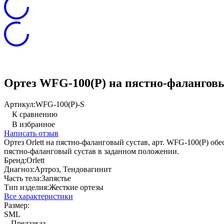
Ортез WFG-100(P) на пястно-фаланговы
Артикул:
WFG-100(P)-S
К сравнению
В избранное
Написать отзыв
Ортез Orlett на пястно-фаланговый сустав, арт. WFG-100(P) 
пястно-фаланговый сустав в заданном положении.
Бренд:
Orlett
Диагноз:
Артроз, Тендовагинит
Часть тела:
Запястье
Тип изделия:
Жесткие ортезы
Все характеристики
Размер:
S
M
L
Предзаказ