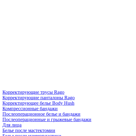
Корректирующие трусы Rago
Корректирующие панталоны Rago
Корректирующее белье Body Hush
Компрессионные бандажи
Послеоперационное белье и бандажи
Послеоперационные и грыжевые бандажи
Для лица
Белье после мастектомии
Белье после маммопластики