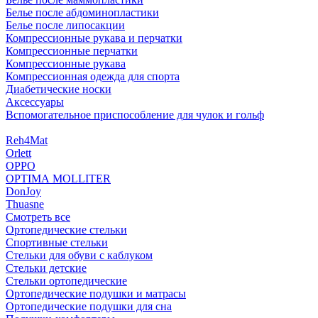
Белье после абдоминопластики
Белье после липосакции
Компрессионные рукава и перчатки
Компрессионные перчатки
Компрессионные рукава
Компрессионная одежда для спорта
Диабетические носки
Аксессуары
Вспомогательное приспособление для чулок и гольф
Reh4Mat
Orlett
OPPO
OPTIMA MOLLITER
DonJoy
Thuasne
Смотреть все
Ортопедические стельки
Спортивные стельки
Стельки для обуви с каблуком
Стельки детские
Стельки ортопедические
Ортопедические подушки и матрасы
Ортопедические подушки для сна