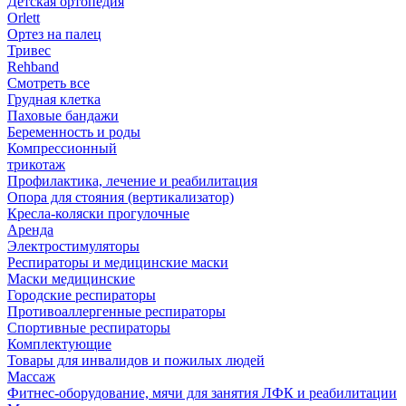
Детская ортопедия
Orlett
Ортез на палец
Тривес
Rehband
Смотреть все
Грудная клетка
Паховые бандажи
Беременность и роды
Компрессионный
трикотаж
Профилактика, лечение и реабилитация
Опора для стояния (вертикализатор)
Кресла-коляски прогулочные
Аренда
Электростимуляторы
Респираторы и медицинские маски
Маски медицинские
Городские респираторы
Противоаллергенные респираторы
Спортивные респираторы
Комплектующие
Товары для инвалидов и пожилых людей
Массаж
Фитнес-оборудование, мячи для занятия ЛФК и реабилитации