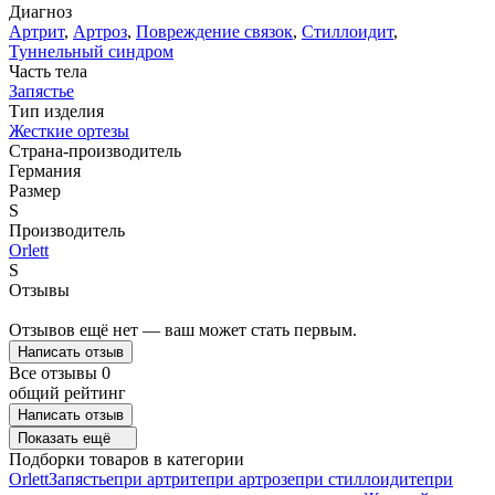
Диагноз
Артрит
,
Артроз
,
Повреждение связок
,
Стиллоидит
,
Туннельный синдром
Часть тела
Запястье
Тип изделия
Жесткие ортезы
Страна-производитель
Германия
Размер
S
Производитель
Orlett
S
Отзывы
Отзывов ещё нет — ваш может стать первым.
Написать отзыв
Все отзывы
0
общий рейтинг
Написать отзыв
Показать ещё
Подборки товаров в категории
Orlett
Запястье
при артрите
при артрозе
при стиллоидите
при