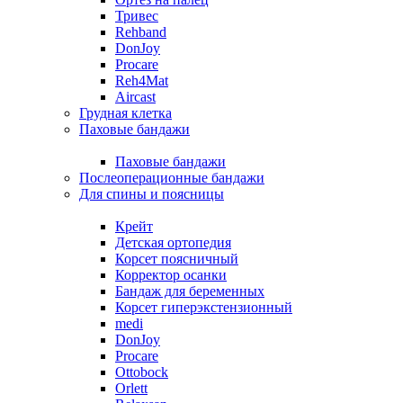
Тривес
Rehband
DonJoy
Procare
Reh4Mat
Aircast
Грудная клетка
Паховые бандажи
Паховые бандажи
Послеоперационные бандажи
Для спины и поясницы
Крейт
Детская ортопедия
Корсет поясничный
Корректор осанки
Бандаж для беременных
Корсет гиперэкстензионный
medi
DonJoy
Procare
Ottobock
Orlett