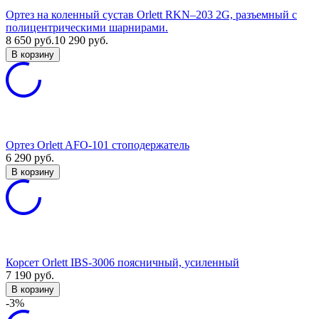
Ортез на коленный сустав Orlett RKN–203 2G, разъемный с
полицентрическими шарнирами.
8 650
руб.
10 290
руб.
В корзину
Ортез Orlett AFO-101 стоподержатель
6 290
руб.
В корзину
Корсет Orlett IBS-3006 поясничный, усиленный
7 190
руб.
В корзину
-3%