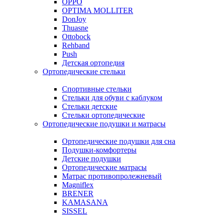
OPPO
OPTIMA MOLLITER
DonJoy
Thuasne
Ottobock
Rehband
Push
Детская ортопедия
Ортопедические стельки
Спортивные стельки
Стельки для обуви с каблуком
Стельки детские
Стельки ортопедические
Ортопедические подушки и матрасы
Ортопедические подушки для сна
Подушки-комфортеры
Детские подушки
Ортопедические матрасы
Матрас противопролежневый
Magniflex
BRENER
KAMASANA
SISSEL