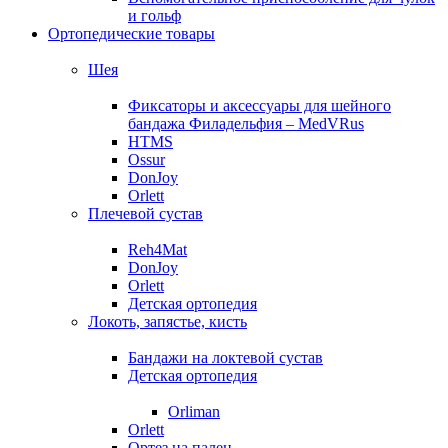
и гольф
Ортопедические товары
Шея
Фиксаторы и аксессуары для шейного
бандажа Филадельфия – MedVRus
HTMS
Ossur
DonJoy
Orlett
Плечевой сустав
Reh4Mat
DonJoy
Orlett
Детская ортопедия
Локоть, запястье, кисть
Бандажи на локтевой сустав
Детская ортопедия
Orliman
Orlett
Ортез на палец