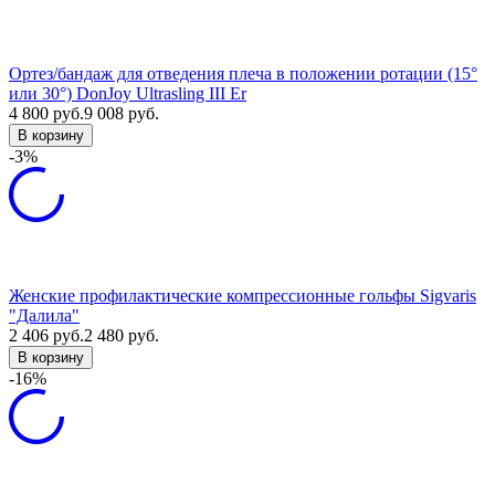
Ортез/бандаж для отведения плеча в положении ротации (15°
или 30°) DonJoy Ultrasling III Er
4 800
руб.
9 008
руб.
В корзину
-3%
Женские профилактические компрессионные гольфы Sigvaris
"Далила"
2 406
руб.
2 480
руб.
В корзину
-16%