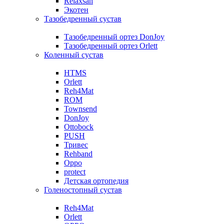
Relaxsan
Экотен
Тазобедренный сустав
Тазобедренный ортез DonJoy
Тазобедренный ортез Orlett
Коленный сустав
HTMS
Orlett
Reh4Mat
ROM
Townsend
DonJoy
Ottobock
PUSH
Тривес
Rehband
Oppo
protect
Детская ортопедия
Голеностопный сустав
Reh4Mat
Orlett