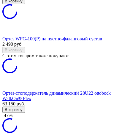
В корзину
Ортез WFG-100(P) на пястно-фаланговый сустав
2 490
руб.
В корзину
C этим товаром также покупают
Ортез-стоподержатель динамический 28U22 ottobock
WalkOn® Flex
63 150
руб.
В корзину
-47%