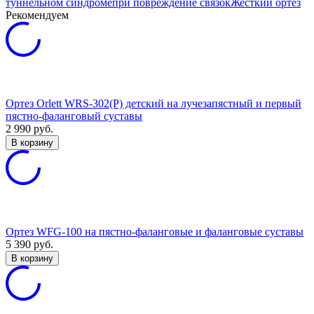
туннельном синдроме
при повреждение связок
Жесткий ортез
Рекомендуем
Ортез Orlett WRS-302(P) детский на лучезапястный и первый
пястно-фаланговый суставы
2 990
руб.
В корзину
Ортез WFG-100 на пястно-фаланговые и фаланговые суставы
5 390
руб.
В корзину