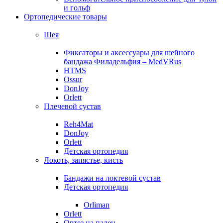
и гольф
Ортопедические товары
Шея
Фиксаторы и аксессуары для шейного
бандажа Филадельфия – MedVRus
HTMS
Ossur
DonJoy
Orlett
Плечевой сустав
Reh4Mat
DonJoy
Orlett
Детская ортопедия
Локоть, запястье, кисть
Бандажи на локтевой сустав
Детская ортопедия
Orliman
Orlett
Ортез на палец