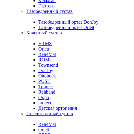
Relaxsan
Экотен
Тазобедренный сустав
Тазобедренный ортез DonJoy
Тазобедренный ортез Orlett
Коленный сустав
HTMS
Orlett
Reh4Mat
ROM
Townsend
DonJoy
Ottobock
PUSH
Тривес
Rehband
Oppo
protect
Детская ортопедия
Голеностопный сустав
Reh4Mat
Orlett