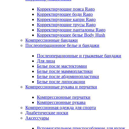
Корректирующие пояса Rago
Корректирующее боди Rago
Корректирующие капри Rago
Корректирующие трусы Rago
Корректирующие панталоны Rago
Корректирующее белье Body Hush
Компрессионные бандажи
Послеоперационное белье и бандажи
Послеоперационные и грыжевые бандажи
Для лица
Белье после мастектомии
Белье после маммопластики
Белье после абдоминопластики
Белье после липосакции
Компрессионные рукава и перчатки
Компрессионные перчатки
Компрессионные рукава
Компрессионная одежда для спорта
Диабетические носки
Аксессуары
Вспомогательное приспособление для чулок