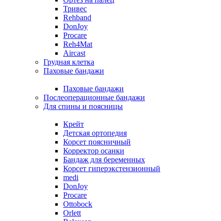
Тривес
Rehband
DonJoy
Procare
Reh4Mat
Aircast
Грудная клетка
Паховые бандажи
Паховые бандажи
Послеоперационные бандажи
Для спины и поясницы
Крейт
Детская ортопедия
Корсет поясничный
Корректор осанки
Бандаж для беременных
Корсет гиперэкстензионный
medi
DonJoy
Procare
Ottobock
Orlett