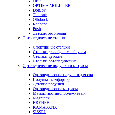
OPPO
OPTIMA MOLLITER
DonJoy
Thuasne
Ottobock
Rehband
Push
Детская ортопедия
Ортопедические стельки
Спортивные стельки
Стельки для обуви с каблуком
Стельки детские
Стельки ортопедические
Ортопедические подушки и матрасы
Ортопедические подушки для сна
Подушки-комфортеры
Детские подушки
Ортопедические матрасы
Матрас противопролежневый
Magniflex
BRENER
KAMASANA
SISSEL