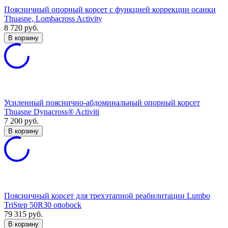
Поясничный опорный корсет с функцией коррекции осанки
Thuasne, Lombacross Activity
8 720
руб.
В корзину
Усиленный пояснично-абдоминальный опорный корсет
Thuasne Dynacross® Activiti
7 200
руб.
В корзину
Поясничный корсет для трехэтапной реабилитации Lumbo
TriStep 50R30 ottobock
79 315
руб.
В корзину