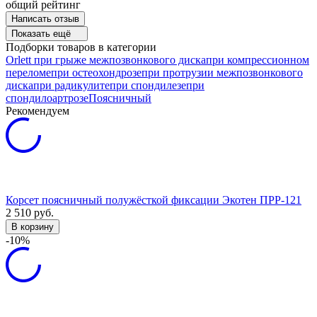
общий рейтинг
Написать отзыв
Показать ещё
Подборки товаров в категории
Orlett
при грыже межпозвонкового диска
при компрессионном
переломе
при остеохондрозе
при протрузии межпозвонкового
диска
при радикулите
при спондилезе
при
спондилоартрозе
Поясничный
Рекомендуем
Корсет поясничный полужёсткой фиксации Экотен ПРР-121
2 510
руб.
В корзину
-10%