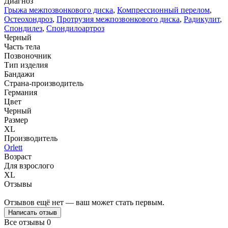
Диагноз
Грыжа межпозвонкового диска
,
Компрессионный перелом
,
Остеохондроз
,
Протрузия межпозвонкового диска
,
Радикулит
,
Спондилез
,
Спондилоартроз
Черный
Часть тела
Позвоночник
Тип изделия
Бандажи
Страна-производитель
Германия
Цвет
Черный
Размер
XL
Производитель
Orlett
Возраст
Для взрослого
XL
Отзывы
Отзывов ещё нет — ваш может стать первым.
Написать отзыв
Все отзывы
0