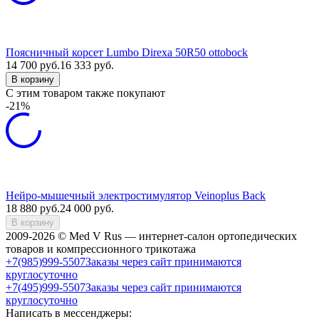
Поясничный корсет Lumbo Direxa 50R50 ottobock
14 700
руб.
16 333
руб.
В корзину
C этим товаром также покупают
-21%
Нейро-мышечный электростимулятор Veinoplus Back
18 880
руб.
24 000
руб.
В корзину
2009-2026 © Med V Rus — интернет-салон ортопедических
товаров и компрессионного трикотажа
+7(985)999-5507
Заказы через сайт принимаются
круглосуточно
+7(495)999-5507
Заказы через сайт принимаются
круглосуточно
Написать в мессенджеры: