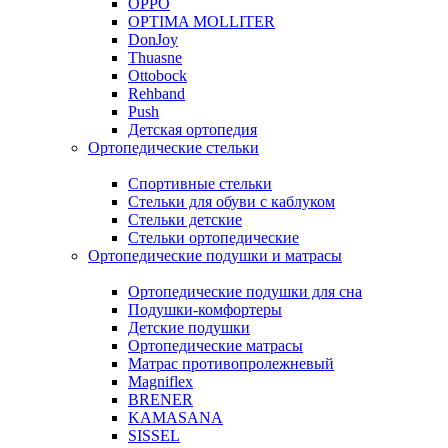
OPPO
OPTIMA MOLLITER
DonJoy
Thuasne
Ottobock
Rehband
Push
Детская ортопедия
Ортопедические стельки
Спортивные стельки
Стельки для обуви с каблуком
Стельки детские
Стельки ортопедические
Ортопедические подушки и матрасы
Ортопедические подушки для сна
Подушки-комфортеры
Детские подушки
Ортопедические матрасы
Матрас противопролежневый
Magniflex
BRENER
KAMASANA
SISSEL