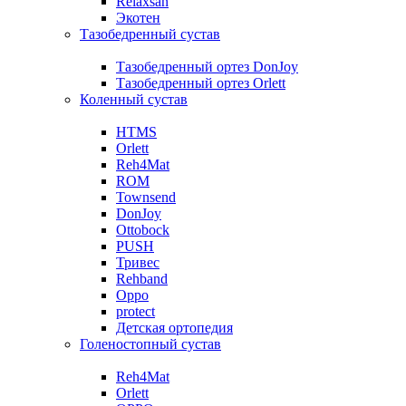
Relaxsan
Экотен
Тазобедренный сустав
Тазобедренный ортез DonJoy
Тазобедренный ортез Orlett
Коленный сустав
HTMS
Orlett
Reh4Mat
ROM
Townsend
DonJoy
Ottobock
PUSH
Тривес
Rehband
Oppo
protect
Детская ортопедия
Голеностопный сустав
Reh4Mat
Orlett