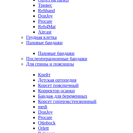
Тривес
Rehband
DonJoy
Procare
Reh4Mat
Aircast
Грудная клетка
Паховые бандажи
Паховые бандажи
Послеоперационные бандажи
Для спины и поясницы
Крейт
Детская ортопедия
Корсет поясничный
Корректор осанки
Бандаж для беременных
Корсет гиперэкстензионный
medi
DonJoy
Procare
Ottobock
Orlett