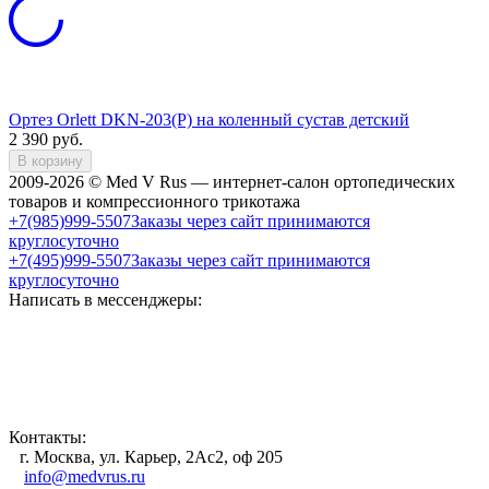
Ортез Orlett DKN-203(P) на коленный сустав детский
2 390
руб.
В корзину
2009-2026 © Med V Rus — интернет-салон ортопедических
товаров и компрессионного трикотажа
+7(985)999-5507
Заказы через сайт принимаются
круглосуточно
+7(495)999-5507
Заказы через сайт принимаются
круглосуточно
Написать в мессенджеры:
Контакты:
г. Москва, ул. Карьер, 2Ас2, оф 205
info@medvrus.ru