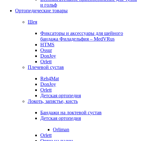
и гольф
Ортопедические товары
Шея
Фиксаторы и аксессуары для шейного
бандажа Филадельфия – MedVRus
HTMS
Ossur
DonJoy
Orlett
Плечевой сустав
Reh4Mat
DonJoy
Orlett
Детская ортопедия
Локоть, запястье, кисть
Бандажи на локтевой сустав
Детская ортопедия
Orliman
Orlett
Ортез на палец