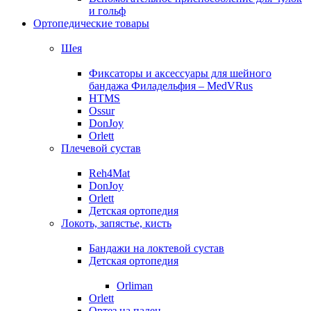
и гольф
Ортопедические товары
Шея
Фиксаторы и аксессуары для шейного
бандажа Филадельфия – MedVRus
HTMS
Ossur
DonJoy
Orlett
Плечевой сустав
Reh4Mat
DonJoy
Orlett
Детская ортопедия
Локоть, запястье, кисть
Бандажи на локтевой сустав
Детская ортопедия
Orliman
Orlett
Ортез на палец