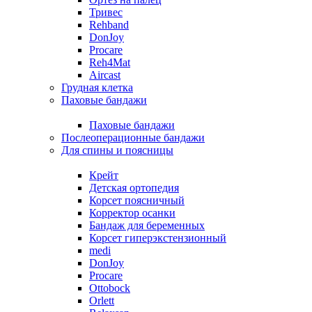
Тривес
Rehband
DonJoy
Procare
Reh4Mat
Aircast
Грудная клетка
Паховые бандажи
Паховые бандажи
Послеоперационные бандажи
Для спины и поясницы
Крейт
Детская ортопедия
Корсет поясничный
Корректор осанки
Бандаж для беременных
Корсет гиперэкстензионный
medi
DonJoy
Procare
Ottobock
Orlett