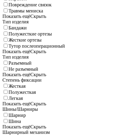
Повреждение связок
Травмы мениска
Показать ещё
Скрыть
Тип изделия
Бандажи
Полужесткие ортезы
Жесткие ортезы
Тутор послеоперационный
Показать ещё
Скрыть
Тип изделия
Разъемный
Не разъемный
Показать ещё
Скрыть
Степень фиксации
Жесткая
Полужесткая
Легкая
Показать ещё
Скрыть
Шины/Шарниры
Шарнир
Шина
Показать ещё
Скрыть
Шарнирный механизм