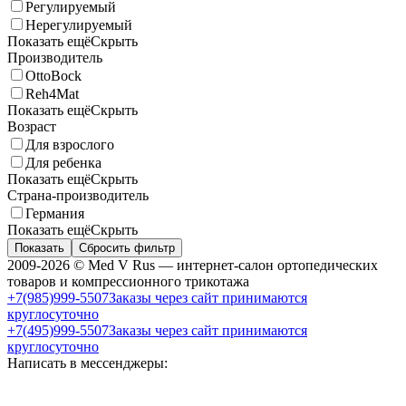
Регулируемый
Нерегулируемый
Показать ещё
Скрыть
Производитель
OttoBock
Reh4Mat
Показать ещё
Скрыть
Возраст
Для взрослого
Для ребенка
Показать ещё
Скрыть
Страна-производитель
Германия
Показать ещё
Скрыть
Показать
Сбросить фильтр
2009-2026 © Med V Rus — интернет-салон ортопедических
товаров и компрессионного трикотажа
+7(985)999-5507
Заказы через сайт принимаются
круглосуточно
+7(495)999-5507
Заказы через сайт принимаются
круглосуточно
Написать в мессенджеры: