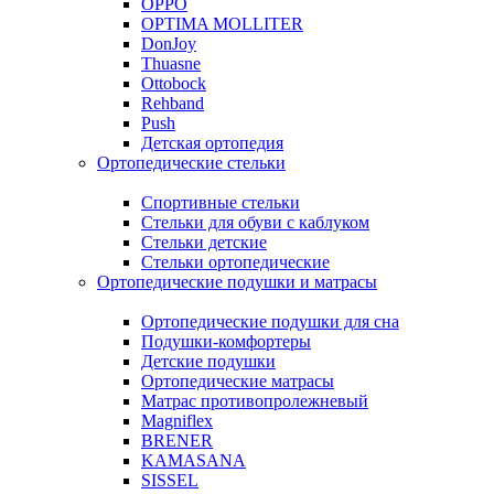
OPPO
OPTIMA MOLLITER
DonJoy
Thuasne
Ottobock
Rehband
Push
Детская ортопедия
Ортопедические стельки
Спортивные стельки
Стельки для обуви с каблуком
Стельки детские
Стельки ортопедические
Ортопедические подушки и матрасы
Ортопедические подушки для сна
Подушки-комфортеры
Детские подушки
Ортопедические матрасы
Матрас противопролежневый
Magniflex
BRENER
KAMASANA
SISSEL