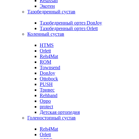
Relaxsan
Экотен
Тазобедренный сустав
Тазобедренный ортез DonJoy
Тазобедренный ортез Orlett
Коленный сустав
HTMS
Orlett
Reh4Mat
ROM
Townsend
DonJoy
Ottobock
PUSH
Тривес
Rehband
Oppo
protect
Детская ортопедия
Голеностопный сустав
Reh4Mat
Orlett