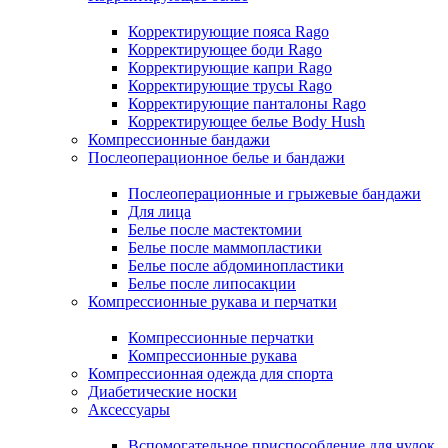
Корректирующие пояса Rago
Корректирующее боди Rago
Корректирующие капри Rago
Корректирующие трусы Rago
Корректирующие панталоны Rago
Корректирующее белье Body Hush
Компрессионные бандажи
Послеоперационное белье и бандажи
Послеоперационные и грыжевые бандажи
Для лица
Белье после мастектомии
Белье после маммопластики
Белье после абдоминопластики
Белье после липосакции
Компрессионные рукава и перчатки
Компрессионные перчатки
Компрессионные рукава
Компрессионная одежда для спорта
Диабетические носки
Аксессуары
Вспомогательное приспособление для чулок