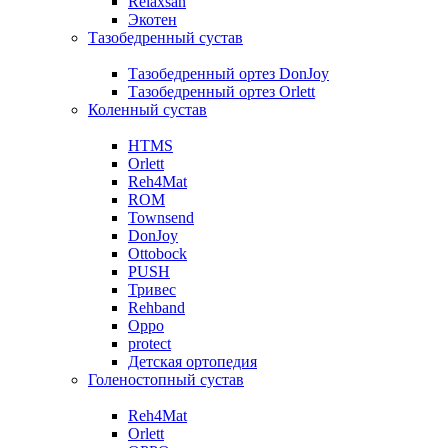
Relaxsan
Экотен
Тазобедренный сустав
Тазобедренный ортез DonJoy
Тазобедренный ортез Orlett
Коленный сустав
HTMS
Orlett
Reh4Mat
ROM
Townsend
DonJoy
Ottobock
PUSH
Тривес
Rehband
Oppo
protect
Детская ортопедия
Голеностопный сустав
Reh4Mat
Orlett