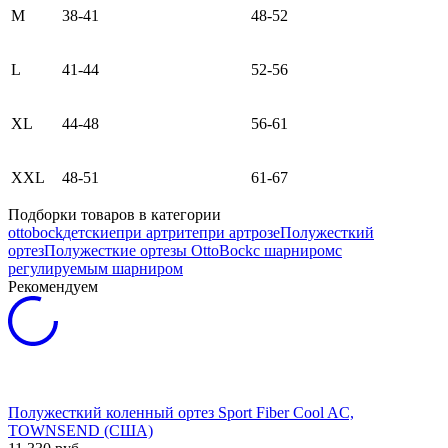
M
38-41
48-52
L
41-44
52-56
XL
44-48
56-61
XXL
48-51
61-67
Подборки товаров в категории
ottobock
детские
при артрите
при артрозе
Полужесткий
ортез
Полужесткие ортезы OttoBock
с шарниром
с
регулируемым шарниром
Рекомендуем
Полужесткий коленный ортез Sport Fiber Cool AC,
TOWNSEND (США)