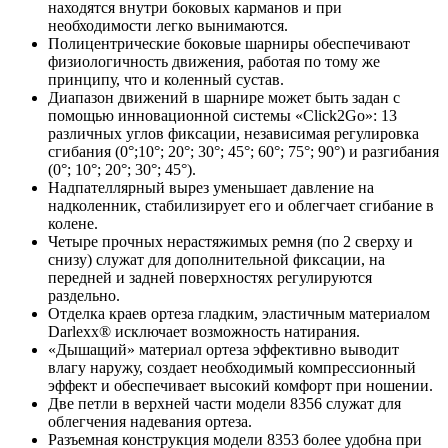
находятся внутри боковых карманов и при
необходимости легко вынимаются.
Полицентрические боковые шарниры обеспечивают
физиологичность движения, работая по тому же
принципу, что и коленный сустав.
Диапазон движений в шарнире может быть задан с
помощью инновационной системы «Click2Go»: 13
различных углов фиксации, независимая регулировка
сгибания (0°;10°; 20°; 30°; 45°; 60°; 75°; 90°) и разгибания
(0°; 10°; 20°; 30°; 45°).
Надпателлярный вырез уменьшает давление на
надколенник, стабилизирует его и облегчает сгибание в
колене.
Четыре прочных нерастяжимых ремня (по 2 сверху и
снизу) служат для дополнительной фиксации, на
передней и задней поверхностях регулируются
раздельно.
Отделка краев ортеза гладким, эластичным материалом
Darlexx® исключает возможность натирания.
«Дышащий» материал ортеза эффективно выводит
влагу наружу, создает необходимый компрессионный
эффект и обеспечивает высокий комфорт при ношении.
Две петли в верхней части модели 8356 служат для
облегчения надевания ортеза.
Разъемная конструкция модели 8353 более удобна при