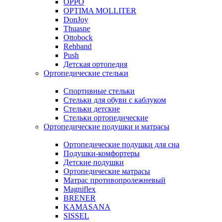
OPPO
OPTIMA MOLLITER
DonJoy
Thuasne
Ottobock
Rehband
Push
Детская ортопедия
Ортопедические стельки
Спортивные стельки
Стельки для обуви с каблуком
Стельки детские
Стельки ортопедические
Ортопедические подушки и матрасы
Ортопедические подушки для сна
Подушки-комфортеры
Детские подушки
Ортопедические матрасы
Матрас противопролежневый
Magniflex
BRENER
KAMASANA
SISSEL