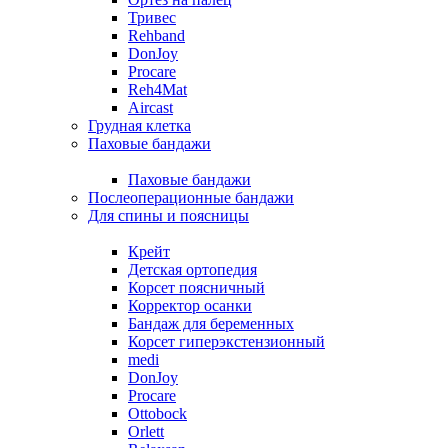
Тривес
Rehband
DonJoy
Procare
Reh4Mat
Aircast
Грудная клетка
Паховые бандажи
Паховые бандажи
Послеоперационные бандажи
Для спины и поясницы
Крейт
Детская ортопедия
Корсет поясничный
Корректор осанки
Бандаж для беременных
Корсет гиперэкстензионный
medi
DonJoy
Procare
Ottobock
Orlett