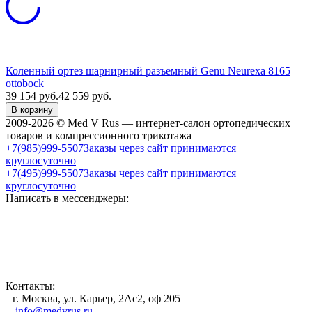
Коленный ортез шарнирный разъемный Genu Neurexa 8165
ottobock
39 154
руб.
42 559
руб.
В корзину
2009-2026 © Med V Rus — интернет-салон ортопедических
товаров и компрессионного трикотажа
+7(985)999-5507
Заказы через сайт принимаются
круглосуточно
+7(495)999-5507
Заказы через сайт принимаются
круглосуточно
Написать в мессенджеры:
Контакты:
г. Москва, ул. Карьер, 2Ас2, оф 205
info@medvrus.ru