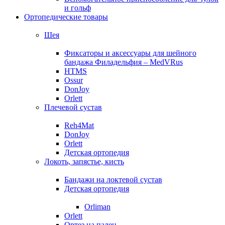
и гольф
Ортопедические товары
Шея
Фиксаторы и аксессуары для шейного
бандажа Филадельфия – MedVRus
HTMS
Ossur
DonJoy
Orlett
Плечевой сустав
Reh4Mat
DonJoy
Orlett
Детская ортопедия
Локоть, запястье, кисть
Бандажи на локтевой сустав
Детская ортопедия
Orliman
Orlett
Ортез на палец