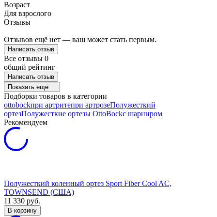
Возраст
Для взрослого
Отзывы
Отзывов ещё нет — ваш может стать первым.
Написать отзыв
Все отзывы
0
общий рейтинг
Написать отзыв
Показать ещё
Подборки товаров в категории
ottobock
при артрите
при артрозе
Полужесткий
ортез
Полужесткие ортезы OttoBock
с шарниром
Рекомендуем
Полужесткий коленный ортез Sport Fiber Cool AC,
TOWNSEND (США)
11 330
руб.
В корзину