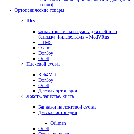
и гольф
Ортопедические товары
Шея
Фиксаторы и аксессуары для шейного
бандажа Филадельфия – MedVRus
HTMS
Ossur
DonJoy
Orlett
Плечевой сустав
Reh4Mat
DonJoy
Orlett
Детская ортопедия
Локоть, запястье, кисть
Бандажи на локтевой сустав
Детская ортопедия
Orliman
Orlett
Ортез на палец