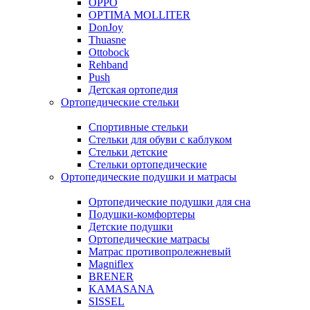
OPPO
OPTIMA MOLLITER
DonJoy
Thuasne
Ottobock
Rehband
Push
Детская ортопедия
Ортопедические стельки
Спортивные стельки
Стельки для обуви с каблуком
Стельки детские
Стельки ортопедические
Ортопедические подушки и матрасы
Ортопедические подушки для сна
Подушки-комфортеры
Детские подушки
Ортопедические матрасы
Матрас противопролежневый
Magniflex
BRENER
KAMASANA
SISSEL