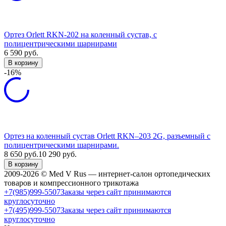
Ортез Orlett RKN-202 на коленный сустав, с
полицентрическими шарнирами
6 590
руб.
В корзину
-16%
Ортез на коленный сустав Orlett RKN–203 2G, разъемный с
полицентрическими шарнирами.
8 650
руб.
10 290
руб.
В корзину
2009-2026 © Med V Rus — интернет-салон ортопедических
товаров и компрессионного трикотажа
+7(985)999-5507
Заказы через сайт принимаются
круглосуточно
+7(495)999-5507
Заказы через сайт принимаются
круглосуточно