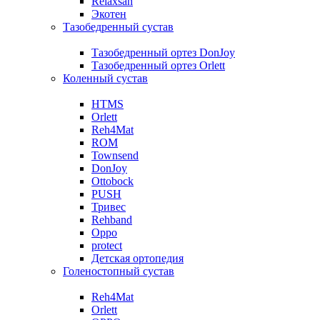
Relaxsan
Экотен
Тазобедренный сустав
Тазобедренный ортез DonJoy
Тазобедренный ортез Orlett
Коленный сустав
HTMS
Orlett
Reh4Mat
ROM
Townsend
DonJoy
Ottobock
PUSH
Тривес
Rehband
Oppo
protect
Детская ортопедия
Голеностопный сустав
Reh4Mat
Orlett