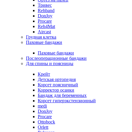
Тривес
Rehband
DonJoy
Procare
Reh4Mat
Aircast
Грудная клетка
Паховые бандажи
Паховые бандажи
Послеоперационные бандажи
Для спины и поясницы
Крейт
Детская ортопедия
Корсет поясничный
Корректор осанки
Бандаж для беременных
Корсет гиперэкстензионный
medi
DonJoy
Procare
Ottobock
Orlett