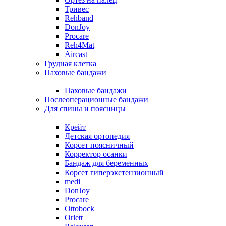
Тривес
Rehband
DonJoy
Procare
Reh4Mat
Aircast
Грудная клетка
Паховые бандажи
Паховые бандажи
Послеоперационные бандажи
Для спины и поясницы
Крейт
Детская ортопедия
Корсет поясничный
Корректор осанки
Бандаж для беременных
Корсет гиперэкстензионный
medi
DonJoy
Procare
Ottobock
Orlett