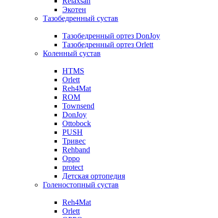
Relaxsan
Экотен
Тазобедренный сустав
Тазобедренный ортез DonJoy
Тазобедренный ортез Orlett
Коленный сустав
HTMS
Orlett
Reh4Mat
ROM
Townsend
DonJoy
Ottobock
PUSH
Тривес
Rehband
Oppo
protect
Детская ортопедия
Голеностопный сустав
Reh4Mat
Orlett