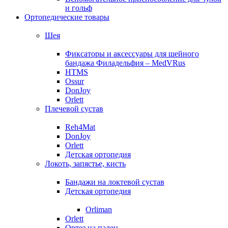
и гольф
Ортопедические товары
Шея
Фиксаторы и аксессуары для шейного
бандажа Филадельфия – MedVRus
HTMS
Ossur
DonJoy
Orlett
Плечевой сустав
Reh4Mat
DonJoy
Orlett
Детская ортопедия
Локоть, запястье, кисть
Бандажи на локтевой сустав
Детская ортопедия
Orliman
Orlett
Ортез на палец