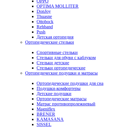
OPPO
OPTIMA MOLLITER
DonJoy
Thuasne
Ottobock
Rehband
Push
Детская ортопедия
Ортопедические стельки
Спортивные стельки
Стельки для обуви с каблуком
Стельки детские
Стельки ортопедические
Ортопедические подушки и матрасы
Ортопедические подушки для сна
Подушки-комфортеры
Детские подушки
Ортопедические матрасы
Матрас противопролежневый
Magniflex
BRENER
KAMASANA
SISSEL