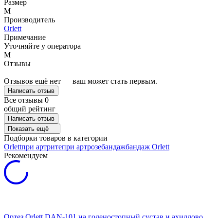
Размер
M
Производитель
Orlett
Примечание
Уточняйте у оператора
M
Отзывы
Отзывов ещё нет — ваш может стать первым.
Написать отзыв
Все отзывы
0
общий рейтинг
Написать отзыв
Показать ещё
Подборки товаров в категории
Orlett
при артрите
при артрозе
бандаж
бандаж Orlett
Рекомендуем
Ортез Orlett DAN-101 на голеностопный сустав и ахиллово