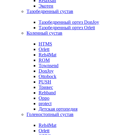
Relaxsan
Экотен
Тазобедренный сустав
Тазобедренный ортез DonJoy
Тазобедренный ортез Orlett
Коленный сустав
HTMS
Orlett
Reh4Mat
ROM
Townsend
DonJoy
Ottobock
PUSH
Тривес
Rehband
Oppo
protect
Детская ортопедия
Голеностопный сустав
Reh4Mat
Orlett