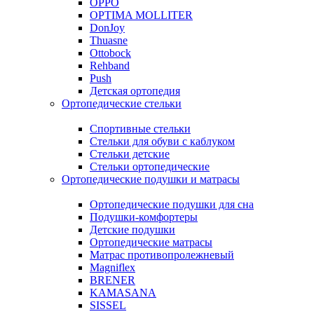
OPPO
OPTIMA MOLLITER
DonJoy
Thuasne
Ottobock
Rehband
Push
Детская ортопедия
Ортопедические стельки
Спортивные стельки
Стельки для обуви с каблуком
Стельки детские
Стельки ортопедические
Ортопедические подушки и матрасы
Ортопедические подушки для сна
Подушки-комфортеры
Детские подушки
Ортопедические матрасы
Матрас противопролежневый
Magniflex
BRENER
KAMASANA
SISSEL