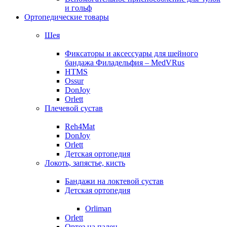
и гольф
Ортопедические товары
Шея
Фиксаторы и аксессуары для шейного
бандажа Филадельфия – MedVRus
HTMS
Ossur
DonJoy
Orlett
Плечевой сустав
Reh4Mat
DonJoy
Orlett
Детская ортопедия
Локоть, запястье, кисть
Бандажи на локтевой сустав
Детская ортопедия
Orliman
Orlett
Ортез на палец