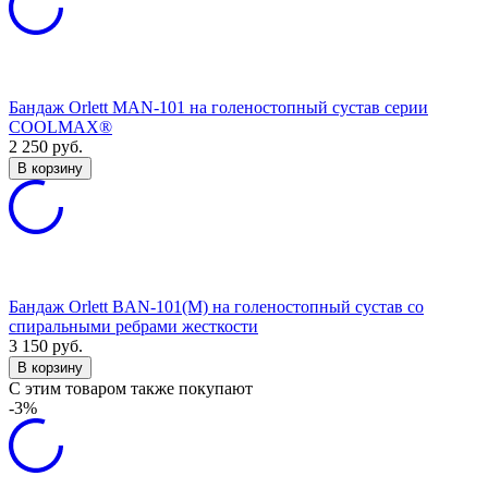
Бандаж Orlett MAN-101 на голеностопный сустав серии
COOLMAX®
2 250
руб.
В корзину
Бандаж Orlett BAN-101(M) на голеностопный сустав со
спиральными ребрами жесткости
3 150
руб.
В корзину
C этим товаром также покупают
-3%