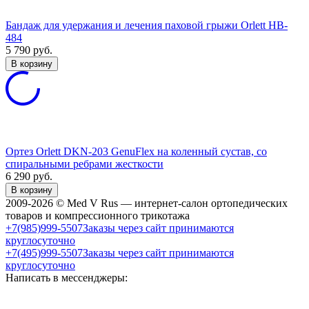
Бандаж для удержания и лечения паховой грыжи Orlett HB-
484
5 790
руб.
В корзину
Ортез Orlett DKN-203 GenuFlex на коленный сустав, со
спиральными ребрами жесткости
6 290
руб.
В корзину
2009-2026 © Med V Rus — интернет-салон ортопедических
товаров и компрессионного трикотажа
+7(985)999-5507
Заказы через сайт принимаются
круглосуточно
+7(495)999-5507
Заказы через сайт принимаются
круглосуточно
Написать в мессенджеры: