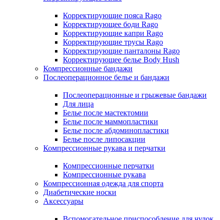
Корректирующие пояса Rago
Корректирующее боди Rago
Корректирующие капри Rago
Корректирующие трусы Rago
Корректирующие панталоны Rago
Корректирующее белье Body Hush
Компрессионные бандажи
Послеоперационное белье и бандажи
Послеоперационные и грыжевые бандажи
Для лица
Белье после мастектомии
Белье после маммопластики
Белье после абдоминопластики
Белье после липосакции
Компрессионные рукава и перчатки
Компрессионные перчатки
Компрессионные рукава
Компрессионная одежда для спорта
Диабетические носки
Аксессуары
Вспомогательное приспособление для чулок