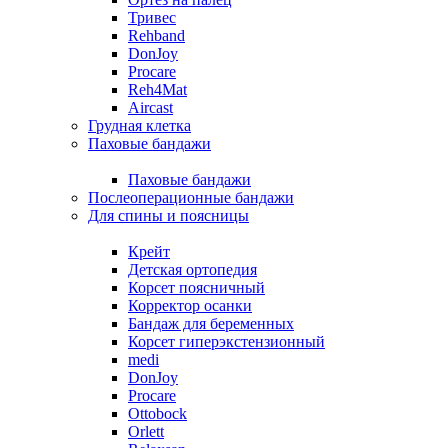
Тривес
Rehband
DonJoy
Procare
Reh4Mat
Aircast
Грудная клетка
Паховые бандажи
Паховые бандажи
Послеоперационные бандажи
Для спины и поясницы
Крейт
Детская ортопедия
Корсет поясничный
Корректор осанки
Бандаж для беременных
Корсет гиперэкстензионный
medi
DonJoy
Procare
Ottobock
Orlett