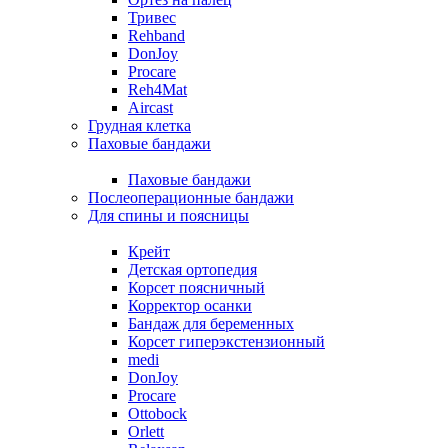
Тривес
Rehband
DonJoy
Procare
Reh4Mat
Aircast
Грудная клетка
Паховые бандажи
Паховые бандажи
Послеоперационные бандажи
Для спины и поясницы
Крейт
Детская ортопедия
Корсет поясничный
Корректор осанки
Бандаж для беременных
Корсет гиперэкстензионный
medi
DonJoy
Procare
Ottobock
Orlett