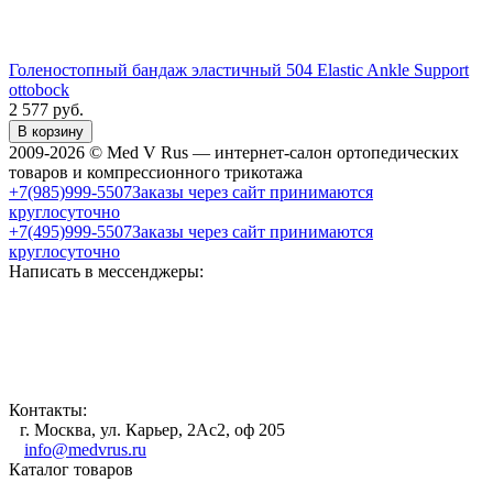
Голеностопный бандаж эластичный 504 Elastic Ankle Support
ottobock
2 577
руб.
В корзину
2009-2026 © Med V Rus — интернет-салон ортопедических
товаров и компрессионного трикотажа
+7(985)999-5507
Заказы через сайт принимаются
круглосуточно
+7(495)999-5507
Заказы через сайт принимаются
круглосуточно
Написать в мессенджеры:
Контакты:
г. Москва, ул. Карьер, 2Ас2, оф 205
info@medvrus.ru
Каталог товаров