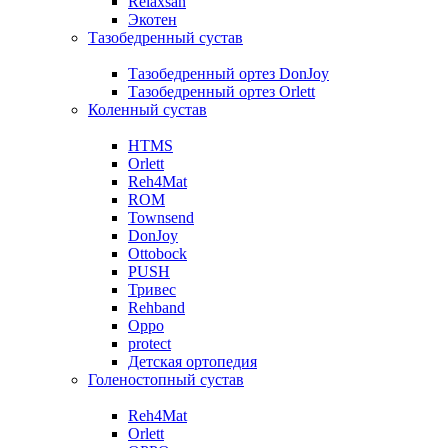
Relaxsan
Экотен
Тазобедренный сустав
Тазобедренный ортез DonJoy
Тазобедренный ортез Orlett
Коленный сустав
HTMS
Orlett
Reh4Mat
ROM
Townsend
DonJoy
Ottobock
PUSH
Тривес
Rehband
Oppo
protect
Детская ортопедия
Голеностопный сустав
Reh4Mat
Orlett