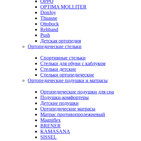
OPPO
OPTIMA MOLLITER
DonJoy
Thuasne
Ottobock
Rehband
Push
Детская ортопедия
Ортопедические стельки
Спортивные стельки
Стельки для обуви с каблуком
Стельки детские
Стельки ортопедические
Ортопедические подушки и матрасы
Ортопедические подушки для сна
Подушки-комфортеры
Детские подушки
Ортопедические матрасы
Матрас противопролежневый
Magniflex
BRENER
KAMASANA
SISSEL