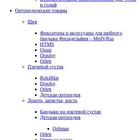
и гольф
Ортопедические товары
Шея
Фиксаторы и аксессуары для шейного
бандажа Филадельфия – MedVRus
HTMS
Ossur
DonJoy
Orlett
Плечевой сустав
Reh4Mat
DonJoy
Orlett
Детская ортопедия
Локоть, запястье, кисть
Бандажи на локтевой сустав
Детская ортопедия
Orliman
Orlett
Ортез на палец