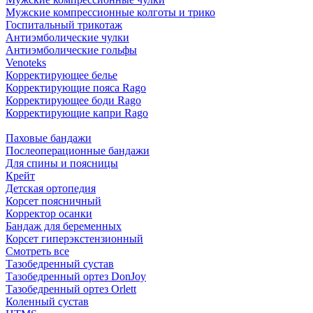
Мужские компрессионные колготы и трико
Госпитальный трикотаж
Антиэмболические чулки
Антиэмболические гольфы
Venoteks
Корректирующее белье
Корректирующие пояса Rago
Корректирующее боди Rago
Корректирующие капри Rago
Паховые бандажи
Послеоперационные бандажи
Для спины и поясницы
Крейт
Детская ортопедия
Корсет поясничный
Корректор осанки
Бандаж для беременных
Корсет гиперэкстензионный
Смотреть все
Тазобедренный сустав
Тазобедренный ортез DonJoy
Тазобедренный ортез Orlett
Коленный сустав