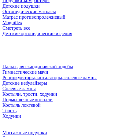
Подушки-комфортеры
Детские подушки
Ортопедические матрасы
Матрас противопролежневый
Magniflex
Смотреть все
Детские ортопедические изделия
Палки для скандинавской ходьбы
Гимнастические мячи
Рециркуляторы, ингаляторы, солевые лампы
Детские небулайзеры
Солевые лампы
Костыли, трости, ходунки
Подмышечные костыли
Костыль локтевой
Трость
Ходунки
Массажные подушки