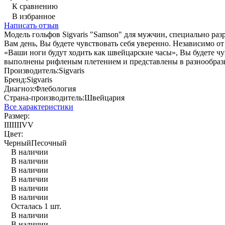
К сравнению
В избранное
Написать отзыв
Модель гольфов Sigvaris "Samson" для мужчин, специально раз
Вам день, Вы будете чувствовать себя уверенно. Независимо от
«Ваши ноги будут ходить как швейцарские часы», Вы будете чув
выполнены рифленым плетением и представлены в разнообраз
Производитель:
Sigvaris
Бренд:
Sigvaris
Диагноз:
Флебология
Страна-производитель:
Швейцария
Все характеристики
Размер:
I
II
III
IV
V
Цвет:
Черный
Песочный
В наличии
В наличии
В наличии
В наличии
В наличии
В наличии
Осталась 1 шт.
В наличии
В наличии