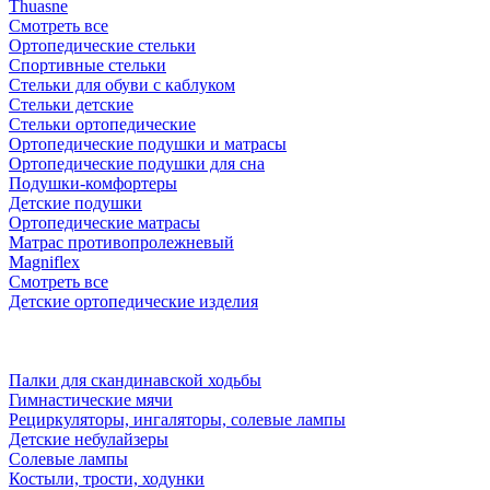
Thuasne
Смотреть все
Ортопедические стельки
Спортивные стельки
Стельки для обуви с каблуком
Стельки детские
Стельки ортопедические
Ортопедические подушки и матрасы
Ортопедические подушки для сна
Подушки-комфортеры
Детские подушки
Ортопедические матрасы
Матрас противопролежневый
Magniflex
Смотреть все
Детские ортопедические изделия
Палки для скандинавской ходьбы
Гимнастические мячи
Рециркуляторы, ингаляторы, солевые лампы
Детские небулайзеры
Солевые лампы
Костыли, трости, ходунки