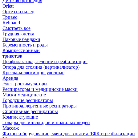
Детская ортопедия
Orlett
Ортез на палец
Тривес
Rehband
Смотреть все
Грудная клетка
Паховые бандажи
Беременность и роды
Компрессионный
трикотаж
Профилактика, лечение и реабилитация
Опора для стояния (вертикализатор)
Кресла-коляски прогулочные
Аренда
Электростимуляторы
Респираторы и медицинские маски
Маски медицинские
Городские респираторы
Противоаллергенные респираторы
Спортивные респираторы
Комплектующие
Товары для инвалидов и пожилых людей
Массаж
Фитнес-оборудование, мячи для занятия ЛФК и реабилитации