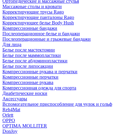
Ортопедические и массажные стулья
Массажные столы и кровати
Корректирующие трусы Rago
Корректирующие панталоны Rago
Корректирующее белье Body Hush
Компрессионные бандажи
Послеоперационное белье и бандажи
Послеоперационные и грыжевые бандажи
Для лица
Белье после мастектомии
Белье после маммопластики
Белье после абдоминопластики
Белье после липосакции
Компрессионные рукава и перчатки
Компрессионные перчатки
Компрессионные рукава
Компрессионная одежда для спорта
Диабетические носки
Аксессуары
Вспомогательное приспособление для чулок и гольф
Reh4Mat
Orlett
OPPO
OPTIMA MOLLITER
DonJoy