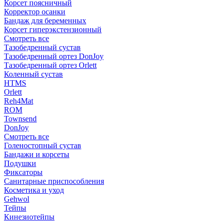
Корсет поясничный
Корректор осанки
Бандаж для беременных
Корсет гиперэкстензионный
Смотреть все
Тазобедренный сустав
Тазобедренный ортез DonJoy
Тазобедренный ортез Orlett
Коленный сустав
HTMS
Orlett
Reh4Mat
ROM
Townsend
DonJoy
Смотреть все
Голеностопный сустав
Бандажи и корсеты
Подушки
Фиксаторы
Санитарные приспособления
Косметика и уход
Gehwol
Тейпы
Кинезиотейпы