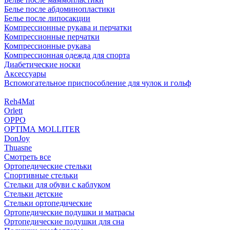
Белье после абдоминопластики
Белье после липосакции
Компрессионные рукава и перчатки
Компрессионные перчатки
Компрессионные рукава
Компрессионная одежда для спорта
Диабетические носки
Аксессуары
Вспомогательное приспособление для чулок и гольф
Reh4Mat
Orlett
OPPO
OPTIMA MOLLITER
DonJoy
Thuasne
Смотреть все
Ортопедические стельки
Спортивные стельки
Стельки для обуви с каблуком
Стельки детские
Стельки ортопедические
Ортопедические подушки и матрасы
Ортопедические подушки для сна