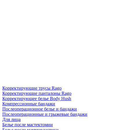
Корректирующие трусы Rago
Корректирующие панталоны Rago
Корректирующее белье Body Hush
Компрессионные бандажи
Послеоперационное белье и бандажи
Послеоперационные и грыжевые бандажи
Для лица
Белье после мастектомии
Белье после маммопластики