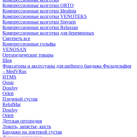
Компрессионные колготки ORTO
Компрессионные колготки Idealista
Компрессионные колготки VENOTEKS
Компрессионные колготки Sigvaris
Компрессионные колготки Relaxsan
Компрессионные колготки для беременных
Смотреть все
Компрессионные гольфы
VENOSAN
Ортопедические товары
Шея
Фиксаторы и аксессуары для шейного бандажа Филадельфия
– MedVRus
HTMS
Ossur
DonJoy
Orlett
Плечевой сустав
Reh4Mat
DonJoy
Orlett
Детская ортопедия
Локоть, запястье, кисть
Бандажи на локтевой сустав