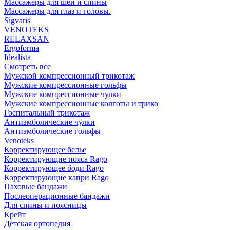
Массажеры для шеи и спины
Массажеры для глаз и головы.
Sigvaris
VENOTEKS
RELAXSAN
Ergoforma
Idealista
Смотреть все
Мужской компрессионный трикотаж
Мужские компрессионные гольфы
Мужские компрессионные чулки
Мужские компрессионные колготы и трико
Госпитальный трикотаж
Антиэмболические чулки
Антиэмболические гольфы
Venoteks
Корректирующее белье
Корректирующие пояса Rago
Корректирующее боди Rago
Корректирующие капри Rago
Паховые бандажи
Послеоперационные бандажи
Для спины и поясницы
Крейт
Детская ортопедия