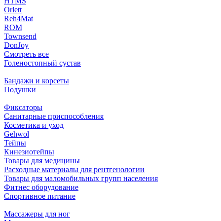
HTMS
Orlett
Reh4Mat
ROM
Townsend
DonJoy
Смотреть все
Голеностопный сустав
Бандажи и корсеты
Подушки
Фиксаторы
Санитарные приспособления
Косметика и уход
Gehwol
Тейпы
Кинезиотейпы
Товары для медицины
Расходные материалы для рентгенологии
Товары для маломобильных групп населения
Фитнес оборудование
Спортивное питание
Массажеры для ног