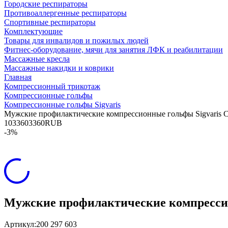
Городские респираторы
Противоаллергенные респираторы
Спортивные респираторы
Комплектующие
Товары для инвалидов и пожилых людей
Фитнес-оборудование, мячи для занятия ЛФК и реабилитации
Массажные кресла
Массажные накидки и коврики
Главная
Компрессионный трикотаж
Компрессионные гольфы
Компрессионные гольфы Sigvaris
Мужские профилактические компрессионные гольфы Sigvaris 
10
3360
3360
RUB
-3%
Мужские профилактические компрессио
Артикул:
200 297 603