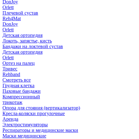
DonJoy
Orlett
Плечевой сустав
Reh4Mat
DonJoy
Orlett
Детская ортопедия
Локоть, запястье, кисть
Бандажи на локтевой сустав
Детская ортопедия
Orlett
Ортез на палец
Тривес
Rehband
Смотреть все
Грудная клетка
Паховые бандажи
Компрессионный
трикотаж
Опора для стояния (вертикализатор)
Кресла-коляски прогулочные
Аренда
Электростимуляторы
Респираторы и медицинские маски
Маски медицинские