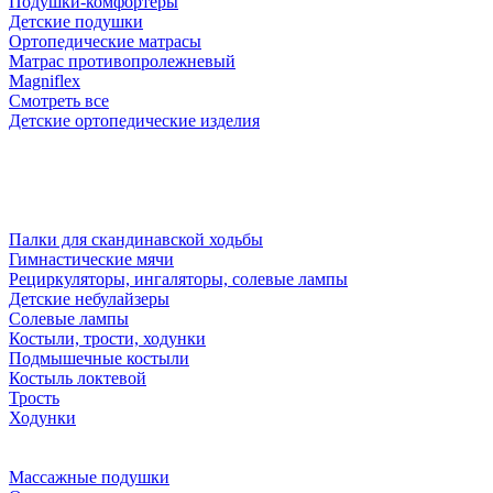
Подушки-комфортеры
Детские подушки
Ортопедические матрасы
Матрас противопролежневый
Magniflex
Смотреть все
Детские ортопедические изделия
Палки для скандинавской ходьбы
Гимнастические мячи
Рециркуляторы, ингаляторы, солевые лампы
Детские небулайзеры
Солевые лампы
Костыли, трости, ходунки
Подмышечные костыли
Костыль локтевой
Трость
Ходунки
Массажные подушки