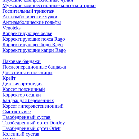
Мужские компрессионные колготы и трико
Госпитальный трикотаж
Антиэмболические чулки
Антиэмболические гольфы
Venoteks
Корректирующее белье
Корректирующие пояса Rago
Корректирующее боди Rago
Корректирующие капри Rago
Паховые бандажи
Послеоперационные бандажи
Для спины и поясницы
Крейт
Детская ортопедия
Корсет поясничный
Корректор осанки
Бандаж для беременных
Корсет гиперэкстензионный
Смотреть все
Тазобедренный сустав
Тазобедренный ортез DonJoy
Тазобедренный ортез Orlett
Коленный сустав