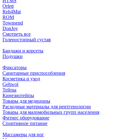
HTMS
Orlett
Reh4Mat
ROM
Townsend
DonJoy
Смотреть все
Голеностопный сустав
Бандажи и корсеты
Подушки
Фиксаторы
Санитарные приспособления
Косметика и уход
Gehwol
Тейпы
Кинезиотейпы
Товары для медицины
Расходные материалы для рентгенологии
Товары для маломобильных групп населения
Фитнес оборудование
Спортивное питание
Массажеры для ног