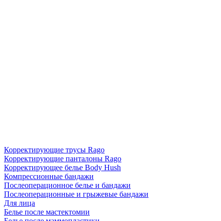
Корректирующие трусы Rago
Корректирующие панталоны Rago
Корректирующее белье Body Hush
Компрессионные бандажи
Послеоперационное белье и бандажи
Послеоперационные и грыжевые бандажи
Для лица
Белье после мастектомии
Белье после маммопластики