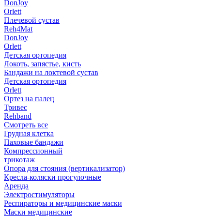
DonJoy
Orlett
Плечевой сустав
Reh4Mat
DonJoy
Orlett
Детская ортопедия
Локоть, запястье, кисть
Бандажи на локтевой сустав
Детская ортопедия
Orlett
Ортез на палец
Тривес
Rehband
Смотреть все
Грудная клетка
Паховые бандажи
Компрессионный
трикотаж
Опора для стояния (вертикализатор)
Кресла-коляски прогулочные
Аренда
Электростимуляторы
Респираторы и медицинские маски
Маски медицинские