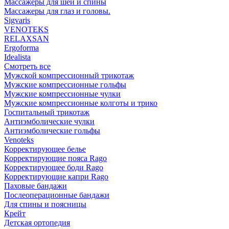
Массажеры для шеи и спины
Массажеры для глаз и головы.
Sigvaris
VENOTEKS
RELAXSAN
Ergoforma
Idealista
Смотреть все
Мужской компрессионный трикотаж
Мужские компрессионные гольфы
Мужские компрессионные чулки
Мужские компрессионные колготы и трико
Госпитальный трикотаж
Антиэмболические чулки
Антиэмболические гольфы
Venoteks
Корректирующее белье
Корректирующие пояса Rago
Корректирующее боди Rago
Корректирующие капри Rago
Паховые бандажи
Послеоперационные бандажи
Для спины и поясницы
Крейт
Детская ортопедия