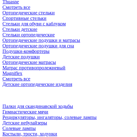
Thuasne
Смотреть все
Ортопедические стельки
Спортивные стельки
Стельки для обуви с каблуком
Стельки детские
Стельки ортопедические
Ортопедические подушки и матрасы
Ортопедические подушки для сна
Подушки-комфортеры
Детские подушки
Ортопедические матрасы
Матрас противопролежневый
Magniflex
Смотреть все
Детские ортопедические изделия
Палки для скандинавской ходьбы
Гимнастические мячи
Рециркуляторы, ингаляторы, солевые лампы
Детские небулайзеры
Солевые лампы
Костыли, трости, ходунки