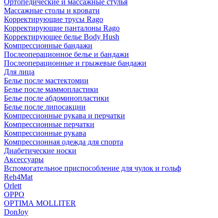
Ортопедические и массажные стулья
Массажные столы и кровати
Корректирующие трусы Rago
Корректирующие панталоны Rago
Корректирующее белье Body Hush
Компрессионные бандажи
Послеоперационное белье и бандажи
Послеоперационные и грыжевые бандажи
Для лица
Белье после мастектомии
Белье после маммопластики
Белье после абдоминопластики
Белье после липосакции
Компрессионные рукава и перчатки
Компрессионные перчатки
Компрессионные рукава
Компрессионная одежда для спорта
Диабетические носки
Аксессуары
Вспомогательное приспособление для чулок и гольф
Reh4Mat
Orlett
OPPO
OPTIMA MOLLITER
DonJoy