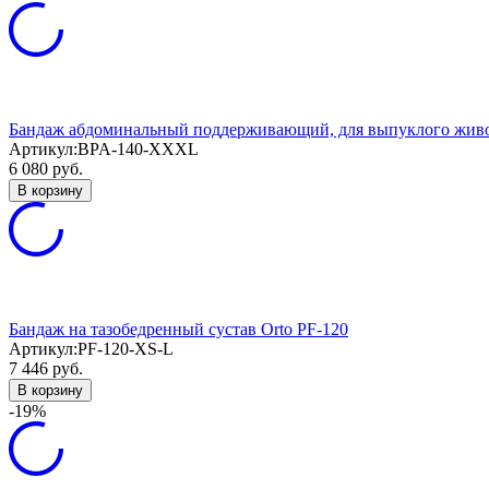
Бандаж абдоминальный поддерживающий, для выпуклого жи
Артикул:
BPA-140-XXXL
6 080
руб.
В корзину
Бандаж на тазобедренный сустав Orto PF-120
Артикул:
PF-120-XS-L
7 446
руб.
В корзину
-19%