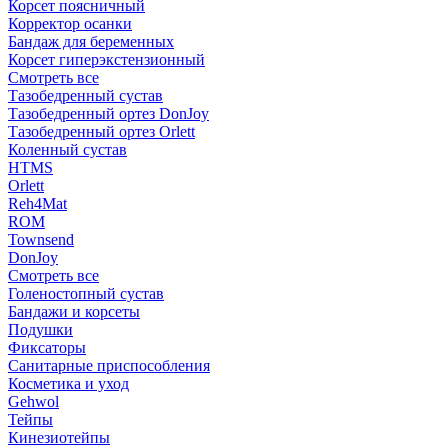
Корсет поясничный
Корректор осанки
Бандаж для беременных
Корсет гиперэкстензионный
Смотреть все
Тазобедренный сустав
Тазобедренный ортез DonJoy
Тазобедренный ортез Orlett
Коленный сустав
HTMS
Orlett
Reh4Mat
ROM
Townsend
DonJoy
Смотреть все
Голеностопный сустав
Бандажи и корсеты
Подушки
Фиксаторы
Санитарные приспособления
Косметика и уход
Gehwol
Тейпы
Кинезиотейпы