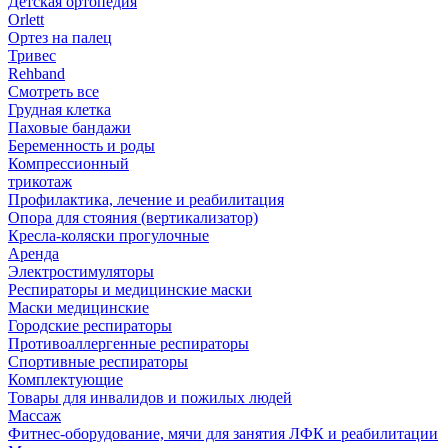
Детская ортопедия
Orlett
Ортез на палец
Тривес
Rehband
Смотреть все
Грудная клетка
Паховые бандажи
Беременность и роды
Компрессионный
трикотаж
Профилактика, лечение и реабилитация
Опора для стояния (вертикализатор)
Кресла-коляски прогулочные
Аренда
Электростимуляторы
Респираторы и медицинские маски
Маски медицинские
Городские респираторы
Противоаллергенные респираторы
Спортивные респираторы
Комплектующие
Товары для инвалидов и пожилых людей
Массаж
Фитнес-оборудование, мячи для занятия ЛФК и реабилитации