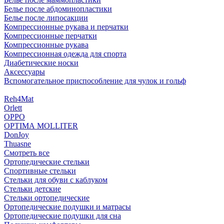
Белье после абдоминопластики
Белье после липосакции
Компрессионные рукава и перчатки
Компрессионные перчатки
Компрессионные рукава
Компрессионная одежда для спорта
Диабетические носки
Аксессуары
Вспомогательное приспособление для чулок и гольф
Reh4Mat
Orlett
OPPO
OPTIMA MOLLITER
DonJoy
Thuasne
Смотреть все
Ортопедические стельки
Спортивные стельки
Стельки для обуви с каблуком
Стельки детские
Стельки ортопедические
Ортопедические подушки и матрасы
Ортопедические подушки для сна