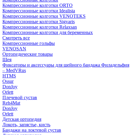
Компрессионные колготки ORTO
Компрессионные колготки Idealista
Компрессионные колготки VENOTEKS
Компрессионные колготки Sigvaris
Компрессионные колготки Relaxsan
Компрессионные колготки для беременных
Смотреть все
Компрессионные гольфы
VENOSAN
Ортопедические товары
Шея
Фиксаторы и аксессуары для шейного бандажа Филадельфия
– MedVRus
HTMS
Ossur
DonJoy
Orlett
Плечевой сустав
Reh4Mat
DonJoy
Orlett
Детская ортопедия
Локоть, запястье, кисть
Бандажи на локтевой сустав