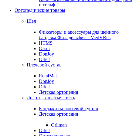
и гольф
Ортопедические товары
Шея
Фиксаторы и аксессуары для шейного
бандажа Филадельфия – MedVRus
HTMS
Ossur
DonJoy
Orlett
Плечевой сустав
Reh4Mat
DonJoy
Orlett
Детская ортопедия
Локоть, запястье, кисть
Бандажи на локтевой сустав
Детская ортопедия
Orliman
Orlett
Ортез на палец