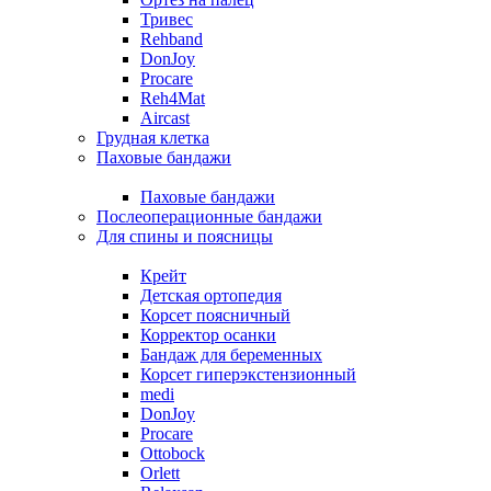
Тривес
Rehband
DonJoy
Procare
Reh4Mat
Aircast
Грудная клетка
Паховые бандажи
Паховые бандажи
Послеоперационные бандажи
Для спины и поясницы
Крейт
Детская ортопедия
Корсет поясничный
Корректор осанки
Бандаж для беременных
Корсет гиперэкстензионный
medi
DonJoy
Procare
Ottobock
Orlett