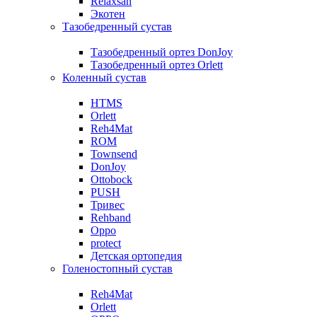
Relaxsan
Экотен
Тазобедренный сустав
Тазобедренный ортез DonJoy
Тазобедренный ортез Orlett
Коленный сустав
HTMS
Orlett
Reh4Mat
ROM
Townsend
DonJoy
Ottobock
PUSH
Тривес
Rehband
Oppo
protect
Детская ортопедия
Голеностопный сустав
Reh4Mat
Orlett