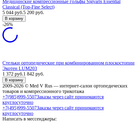
Медицинские компрессионные гольфы Sigvaris Essential
Classical (Top-Fine Select)
5 044
руб.
5 200
руб.
В корзину
-26%
Стельки ортопедические при комбинированном плоскостопии
Экотен LUM203
1 372
руб.
1 842
руб.
В корзину
2009-2026 © Med V Rus — интернет-салон ортопедических
товаров и компрессионного трикотажа
+7(985)999-5507
Заказы через сайт принимаются
круглосуточно
+7(495)999-5507
Заказы через сайт принимаются
круглосуточно
Написать в мессенджеры: