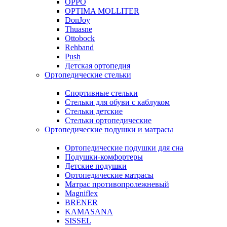
OPPO
OPTIMA MOLLITER
DonJoy
Thuasne
Ottobock
Rehband
Push
Детская ортопедия
Ортопедические стельки
Спортивные стельки
Стельки для обуви с каблуком
Стельки детские
Стельки ортопедические
Ортопедические подушки и матрасы
Ортопедические подушки для сна
Подушки-комфортеры
Детские подушки
Ортопедические матрасы
Матрас противопролежневый
Magniflex
BRENER
KAMASANA
SISSEL