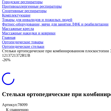
Городские респираторы
Противоаллергенные респираторы
Спортивные респираторы
Комплектующие
Товары для инвалидов и пожилых людей
Фитнес-оборудование, мячи для занятия ЛФК и реабилитации
Массажные кресла
Массажные накидки и коврики
Главная
Ортопедические товары
Ортопедические стельки
Стельки ортопедические при комбинированном плоскостопии
12
1372
1372
RUB
-26%
Стельки ортопедические при комбини
Артикул:
78099
К сравнению