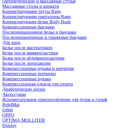
Ортопедические и массажные стулья
Массажные столы и кровати
Корректирующие трусы Rago
Корректирующие панталоны Rago
Корректирующее белье Body Hush
Компрессионные бандажи
Послеоперационное белье и бандажи
Послеоперационные и грыжевые бандажи
Для лица
Белье после мастектомии
Белье после маммопластики
Белье после абдоминопластики
Белье после липосакции
Компрессионные рукава и перчатки
Компрессионные перчатки
Компрессионные рукава
Компрессионная одежда для спорта
Диабетические носки
Аксессуары
Вспомогательное приспособление для чулок и гольф
Reh4Mat
Orlett
OPPO
OPTIMA MOLLITER
DonJoy