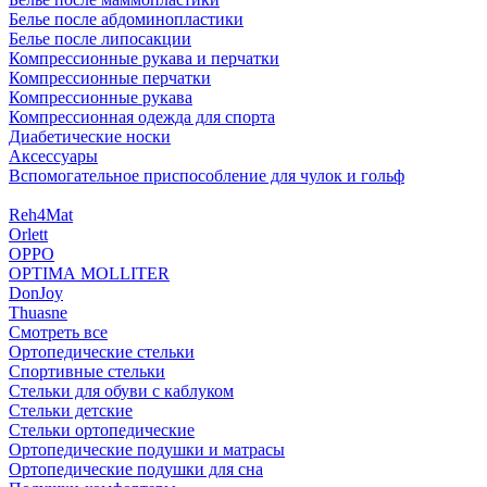
Белье после абдоминопластики
Белье после липосакции
Компрессионные рукава и перчатки
Компрессионные перчатки
Компрессионные рукава
Компрессионная одежда для спорта
Диабетические носки
Аксессуары
Вспомогательное приспособление для чулок и гольф
Reh4Mat
Orlett
OPPO
OPTIMA MOLLITER
DonJoy
Thuasne
Смотреть все
Ортопедические стельки
Спортивные стельки
Стельки для обуви с каблуком
Стельки детские
Стельки ортопедические
Ортопедические подушки и матрасы
Ортопедические подушки для сна