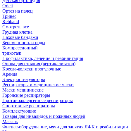
Детская ортопедия
Orlett
Ортез на палец
Тривес
Rehband
Смотреть все
Грудная клетка
Паховые бандажи
Беременность и роды
Компрессионный
трикотаж
Профилактика, лечение и реабилитация
Опора для стояния (вертикализатор)
Кресла-коляски прогулочные
Аренда
Электростимуляторы
Респираторы и медицинские маски
Маски медицинские
Городские респираторы
Противоаллергенные респираторы
Спортивные респираторы
Комплектующие
Товары для инвалидов и пожилых людей
Массаж
Фитнес-оборудование, мячи для занятия ЛФК и реабилитации