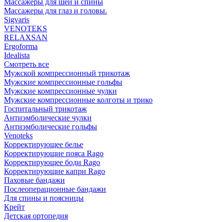
Массажеры для шеи и спины
Массажеры для глаз и головы.
Sigvaris
VENOTEKS
RELAXSAN
Ergoforma
Idealista
Смотреть все
Мужской компрессионный трикотаж
Мужские компрессионные гольфы
Мужские компрессионные чулки
Мужские компрессионные колготы и трико
Госпитальный трикотаж
Антиэмболические чулки
Антиэмболические гольфы
Venoteks
Корректирующее белье
Корректирующие пояса Rago
Корректирующее боди Rago
Корректирующие капри Rago
Паховые бандажи
Послеоперационные бандажи
Для спины и поясницы
Крейт
Детская ортопедия