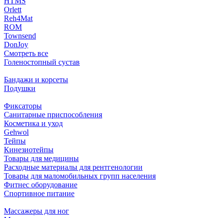
HTMS
Orlett
Reh4Mat
ROM
Townsend
DonJoy
Смотреть все
Голеностопный сустав
Бандажи и корсеты
Подушки
Фиксаторы
Санитарные приспособления
Косметика и уход
Gehwol
Тейпы
Кинезиотейпы
Товары для медицины
Расходные материалы для рентгенологии
Товары для маломобильных групп населения
Фитнес оборудование
Спортивное питание
Массажеры для ног