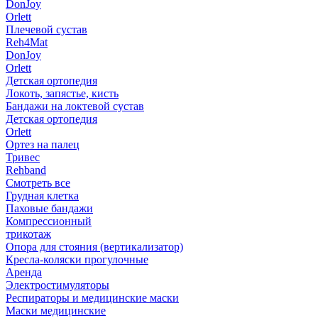
DonJoy
Orlett
Плечевой сустав
Reh4Mat
DonJoy
Orlett
Детская ортопедия
Локоть, запястье, кисть
Бандажи на локтевой сустав
Детская ортопедия
Orlett
Ортез на палец
Тривес
Rehband
Смотреть все
Грудная клетка
Паховые бандажи
Компрессионный
трикотаж
Опора для стояния (вертикализатор)
Кресла-коляски прогулочные
Аренда
Электростимуляторы
Респираторы и медицинские маски
Маски медицинские