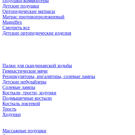
Подушки-комфортеры
Детские подушки
Ортопедические матрасы
Матрас противопролежневый
Magniflex
Смотреть все
Детские ортопедические изделия
Палки для скандинавской ходьбы
Гимнастические мячи
Рециркуляторы, ингаляторы, солевые лампы
Детские небулайзеры
Солевые лампы
Костыли, трости, ходунки
Подмышечные костыли
Костыль локтевой
Трость
Ходунки
Массажные подушки