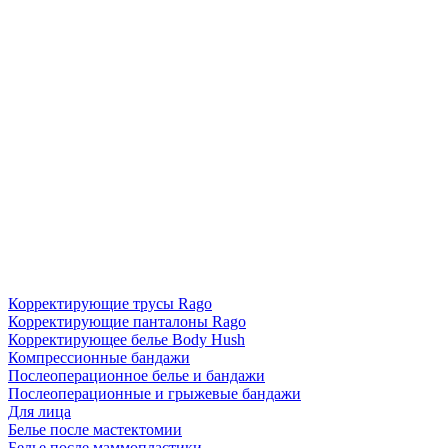
Корректирующие трусы Rago
Корректирующие панталоны Rago
Корректирующее белье Body Hush
Компрессионные бандажи
Послеоперационное белье и бандажи
Послеоперационные и грыжевые бандажи
Для лица
Белье после мастектомии
Белье после маммопластики