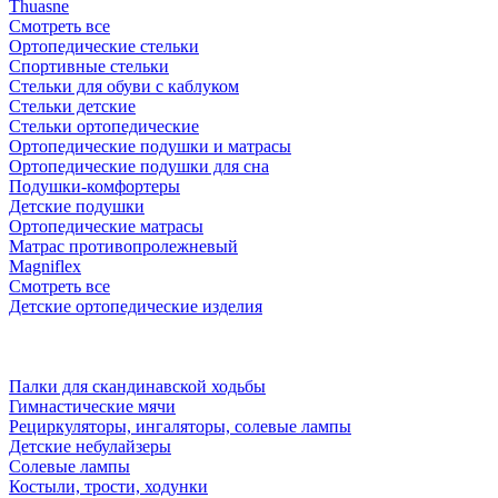
Thuasne
Смотреть все
Ортопедические стельки
Спортивные стельки
Стельки для обуви с каблуком
Стельки детские
Стельки ортопедические
Ортопедические подушки и матрасы
Ортопедические подушки для сна
Подушки-комфортеры
Детские подушки
Ортопедические матрасы
Матрас противопролежневый
Magniflex
Смотреть все
Детские ортопедические изделия
Палки для скандинавской ходьбы
Гимнастические мячи
Рециркуляторы, ингаляторы, солевые лампы
Детские небулайзеры
Солевые лампы
Костыли, трости, ходунки