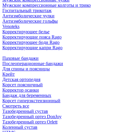
Мужские компрессионные колготы и трико
Госпитальный трикотаж
Антиэмболические чулки
Антиэмболические гольфы
Venoteks
Корректирующее белье
Корректирующие пояса Rago
Корректирующее боди Rago
Корректирующие капри Rago
Паховые бандажи
Послеоперационные бандажи
Для спины и поясницы
Крейт
Детская ортопедия
Корсет поясничный
Корректор осанки
Бандаж для беременных
Корсет гиперэкстензионный
Смотреть все
Тазобедренный сустав
Тазобедренный ортез DonJoy
Тазобедренный ортез Orlett
Коленный сустав