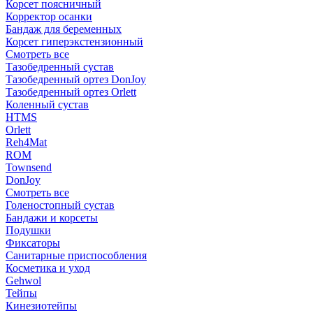
Корсет поясничный
Корректор осанки
Бандаж для беременных
Корсет гиперэкстензионный
Смотреть все
Тазобедренный сустав
Тазобедренный ортез DonJoy
Тазобедренный ортез Orlett
Коленный сустав
HTMS
Orlett
Reh4Mat
ROM
Townsend
DonJoy
Смотреть все
Голеностопный сустав
Бандажи и корсеты
Подушки
Фиксаторы
Санитарные приспособления
Косметика и уход
Gehwol
Тейпы
Кинезиотейпы