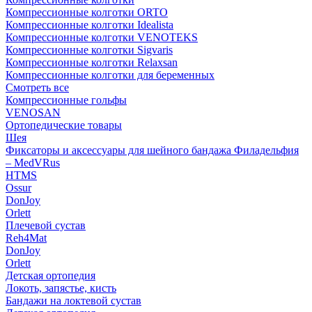
Компрессионные колготки ORTO
Компрессионные колготки Idealista
Компрессионные колготки VENOTEKS
Компрессионные колготки Sigvaris
Компрессионные колготки Relaxsan
Компрессионные колготки для беременных
Смотреть все
Компрессионные гольфы
VENOSAN
Ортопедические товары
Шея
Фиксаторы и аксессуары для шейного бандажа Филадельфия
– MedVRus
HTMS
Ossur
DonJoy
Orlett
Плечевой сустав
Reh4Mat
DonJoy
Orlett
Детская ортопедия
Локоть, запястье, кисть
Бандажи на локтевой сустав