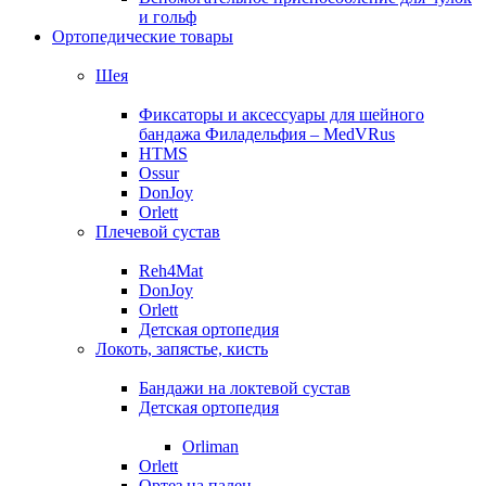
и гольф
Ортопедические товары
Шея
Фиксаторы и аксессуары для шейного
бандажа Филадельфия – MedVRus
HTMS
Ossur
DonJoy
Orlett
Плечевой сустав
Reh4Mat
DonJoy
Orlett
Детская ортопедия
Локоть, запястье, кисть
Бандажи на локтевой сустав
Детская ортопедия
Orliman
Orlett
Ортез на палец