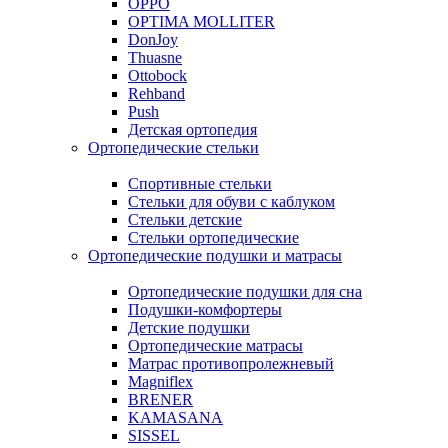
OPPO
OPTIMA MOLLITER
DonJoy
Thuasne
Ottobock
Rehband
Push
Детская ортопедия
Ортопедические стельки
Спортивные стельки
Стельки для обуви с каблуком
Стельки детские
Стельки ортопедические
Ортопедические подушки и матрасы
Ортопедические подушки для сна
Подушки-комфортеры
Детские подушки
Ортопедические матрасы
Матрас противопролежневый
Magniflex
BRENER
KAMASANA
SISSEL