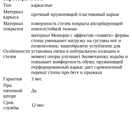
Тип
каркасные
Материал
прочный пружинящий пластиковый каркас
каркаса
Материал
поверхность стелек покрыта абсорбирующей
покрытия
износостойкой тканью
материал Memopur с эффектом «памяти» формы
стопы уменьшает нагрузку на суставы ног и
позвоночник; чашеобразное углубление для
Особенности
установки пятки в нейтральную позицию в
стелек
момент опоры улучшает биомеханику ходьбы и
повышает комфортность обуви; пружинящий
перфорированный каркас дает гармоничный
перекат стопы при беге и прыжках
Гарантия
3 мес
При
пяточной
Да
шпоре
Срок
12 мес
службы