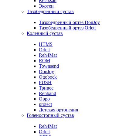
Relaxsan
Экотен
Тазобедренный сустав
Тазобедренный ортез DonJoy
Тазобедренный ортез Orlett
Коленный сустав
HTMS
Orlett
Reh4Mat
ROM
Townsend
DonJoy
Ottobock
PUSH
Тривес
Rehband
Oppo
protect
Детская ортопедия
Голеностопный сустав
Reh4Mat
Orlett