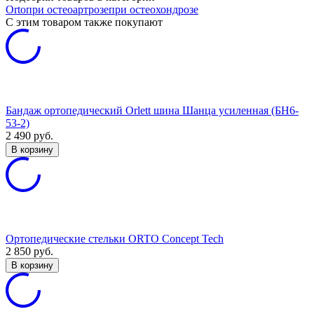
Orto
при остеоартрозе
при остеохондрозе
C этим товаром также покупают
Бандаж ортопедический Orlett шина Шанца усиленная (БН6-
53-2)
2 490
руб.
В корзину
Ортопедические стельки ORTO Concept Tech
2 850
руб.
В корзину