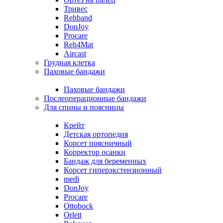
Тривес
Rehband
DonJoy
Procare
Reh4Mat
Aircast
Грудная клетка
Паховые бандажи
Паховые бандажи
Послеоперационные бандажи
Для спины и поясницы
Крейт
Детская ортопедия
Корсет поясничный
Корректор осанки
Бандаж для беременных
Корсет гиперэкстензионный
medi
DonJoy
Procare
Ottobock
Orlett