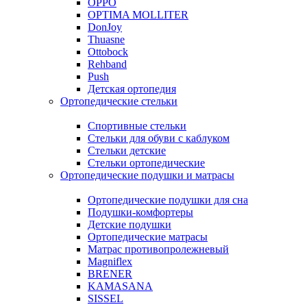
OPPO
OPTIMA MOLLITER
DonJoy
Thuasne
Ottobock
Rehband
Push
Детская ортопедия
Ортопедические стельки
Спортивные стельки
Стельки для обуви с каблуком
Стельки детские
Стельки ортопедические
Ортопедические подушки и матрасы
Ортопедические подушки для сна
Подушки-комфортеры
Детские подушки
Ортопедические матрасы
Матрас противопролежневый
Magniflex
BRENER
KAMASANA
SISSEL