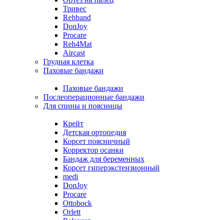
Тривес
Rehband
DonJoy
Procare
Reh4Mat
Aircast
Грудная клетка
Паховые бандажи
Паховые бандажи
Послеоперационные бандажи
Для спины и поясницы
Крейт
Детская ортопедия
Корсет поясничный
Корректор осанки
Бандаж для беременных
Корсет гиперэкстензионный
medi
DonJoy
Procare
Ottobock
Orlett