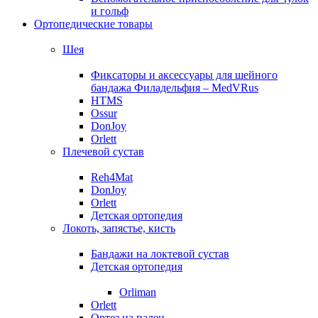
и гольф
Ортопедические товары
Шея
Фиксаторы и аксессуары для шейного
бандажа Филадельфия – MedVRus
HTMS
Ossur
DonJoy
Orlett
Плечевой сустав
Reh4Mat
DonJoy
Orlett
Детская ортопедия
Локоть, запястье, кисть
Бандажи на локтевой сустав
Детская ортопедия
Orliman
Orlett
Ортез на палец