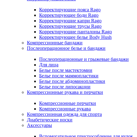
Корректирующие пояса Rago
Корректирующее боди Rago
Корректирующие капри Rago
Корректирующие трусы Rago
Корректирующие панталоны Rago
Корректирующее белье Body Hush
Компрессионные бандажи
Послеоперационное белье и бандажи
Послеоперационные и грыжевые бандажи
Для лица
Белье после мастектомии
Белье после маммопластики
Белье после абдоминопластики
Белье после липосакции
Компрессионные рукава и перчатки
Компрессионные перчатки
Компрессионные рукава
Компрессионная одежда для спорта
Диабетические носки
Аксессуары
Вспомогательное приспособление для чулок