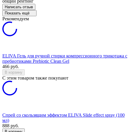
общий рейтинг
Написать отзыв
Показать ещё
Рекомендуем
ELIVA Гель для ручной стирки компрессионного трикотажа с
пребиотиками Prebiotic Clean Gel
466
руб.
В корзину
C этим товаром также покупают
Спрей со скользящим эффектом ELIVA Slide effect spray (100
мл)
888
руб.
В корзину