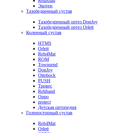
Relaxsan
Экотен
Тазобедренный сустав
Тазобедренный ортез DonJoy
Тазобедренный ортез Orlett
Коленный сустав
HTMS
Orlett
Reh4Mat
ROM
Townsend
DonJoy
Ottobock
PUSH
Тривес
Rehband
Oppo
protect
Детская ортопедия
Голеностопный сустав
Reh4Mat
Orlett