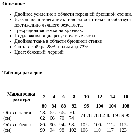
Описание:
Двойное усиление в области передней брюшной стенки.
Идеальное прилегание к поверхности тела способствует
достижению лучшего результата.
Трехрядная застежка на крючках.
Поддерживающие регулируемые лямки.
Двойная ткань в области брюшной стенки.
Состав: лайкра 28%, полиамид 72%.
Цвет: бежевый, черный.
Таблица размеров
Маркировка
2
4
6
8
10
12
14
16
размера
80
84
88
92
96
100
104
108
Обхват талии
58-
62-
66-
70-
74-78
78-82
83-89
89-95
(см)
62
66
70
74
Обхват бедер
86-
90-
94-
98-
102-
106-
111-
117-
(см)
90
94
98
102
106
110
117
123