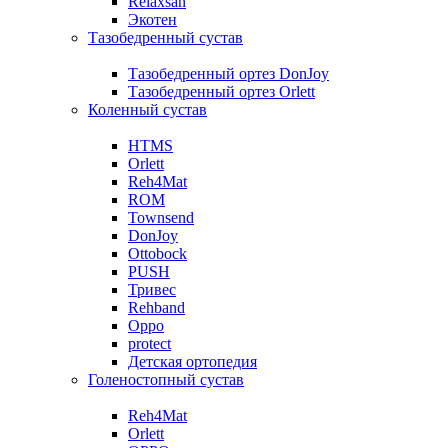
Relaxsan
Экотен
Тазобедренный сустав
Тазобедренный ортез DonJoy
Тазобедренный ортез Orlett
Коленный сустав
HTMS
Orlett
Reh4Mat
ROM
Townsend
DonJoy
Ottobock
PUSH
Тривес
Rehband
Oppo
protect
Детская ортопедия
Голеностопный сустав
Reh4Mat
Orlett