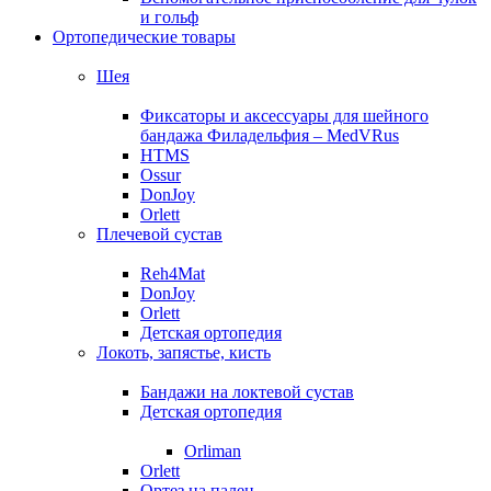
и гольф
Ортопедические товары
Шея
Фиксаторы и аксессуары для шейного
бандажа Филадельфия – MedVRus
HTMS
Ossur
DonJoy
Orlett
Плечевой сустав
Reh4Mat
DonJoy
Orlett
Детская ортопедия
Локоть, запястье, кисть
Бандажи на локтевой сустав
Детская ортопедия
Orliman
Orlett
Ортез на палец