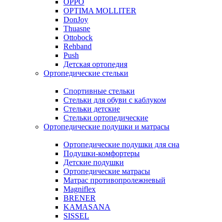
OPPO
OPTIMA MOLLITER
DonJoy
Thuasne
Ottobock
Rehband
Push
Детская ортопедия
Ортопедические стельки
Спортивные стельки
Стельки для обуви с каблуком
Стельки детские
Стельки ортопедические
Ортопедические подушки и матрасы
Ортопедические подушки для сна
Подушки-комфортеры
Детские подушки
Ортопедические матрасы
Матрас противопролежневый
Magniflex
BRENER
KAMASANA
SISSEL