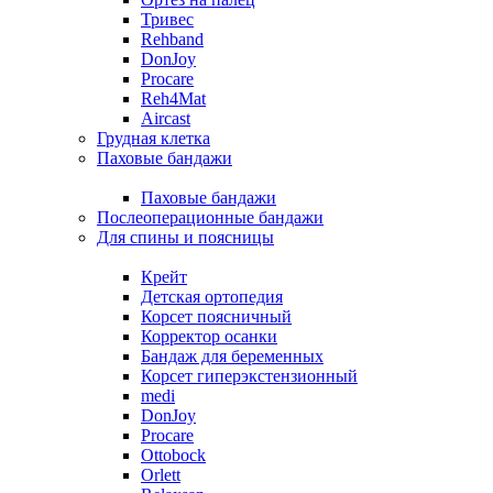
Тривес
Rehband
DonJoy
Procare
Reh4Mat
Aircast
Грудная клетка
Паховые бандажи
Паховые бандажи
Послеоперационные бандажи
Для спины и поясницы
Крейт
Детская ортопедия
Корсет поясничный
Корректор осанки
Бандаж для беременных
Корсет гиперэкстензионный
medi
DonJoy
Procare
Ottobock
Orlett