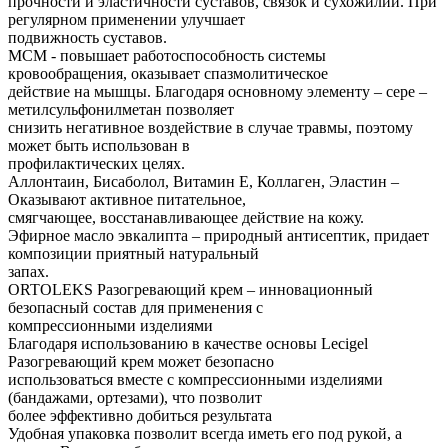
прочности и эластичности суставов, связок и сухожилий. При
регулярном применении улучшает
подвижность суставов.
МСМ - повышает работоспособность системы
кровообращения, оказывает спазмолитическое
действие на мышцы. Благодаря основному элементу – сере –
метилсульфонилметан позволяет
снизить негативное воздействие в случае травмы, поэтому
может быть использован в
профилактических целях.
Аллонтаин, Бисаболол, Витамин Е, Коллаген, Эластин –
Оказывают активное питательное,
смягчающее, восстанавливающее действие на кожу.
Эфирное масло эвкалипта – природный антисептик, придает
композиции приятный натуральный
запах.
ORTOLEKS Разогревающий крем – инновационный
безопасный состав для применения с
компрессионными изделиями
Благодаря использованию в качестве основы Lecigel
Разогревающий крем может безопасно
использоваться вместе с компрессионными изделиями
(бандажами, ортезами), что позволит
более эффективно добиться результата
Удобная упаковка позволит всегда иметь его под рукой, а