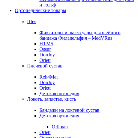
и гольф
Ортопедические товары
Шея
Фиксаторы и аксессуары для шейного
бандажа Филадельфия – MedVRus
HTMS
Ossur
DonJoy
Orlett
Плечевой сустав
Reh4Mat
DonJoy
Orlett
Детская ортопедия
Локоть, запястье, кисть
Бандажи на локтевой сустав
Детская ортопедия
Orliman
Orlett
Ортез на палец