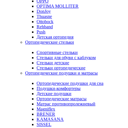
OPPO
OPTIMA MOLLITER
DonJoy
Thuasne
Ottobock
Rehband
Push
Детская ортопедия
Ортопедические стельки
Спортивные стельки
Стельки для обуви с каблуком
Стельки детские
Стельки ортопедические
Ортопедические подушки и матрасы
Ортопедические подушки для сна
Подушки-комфортеры
Детские подушки
Ортопедические матрасы
Матрас противопролежневый
Magniflex
BRENER
KAMASANA
SISSEL