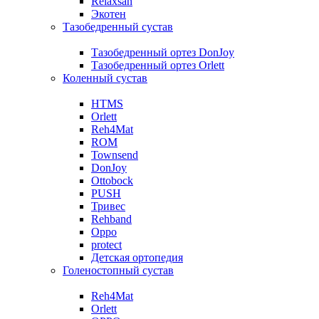
Relaxsan
Экотен
Тазобедренный сустав
Тазобедренный ортез DonJoy
Тазобедренный ортез Orlett
Коленный сустав
HTMS
Orlett
Reh4Mat
ROM
Townsend
DonJoy
Ottobock
PUSH
Тривес
Rehband
Oppo
protect
Детская ортопедия
Голеностопный сустав
Reh4Mat
Orlett