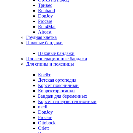
Тривес
Rehband
DonJoy
Procare
Reh4Mat
Aircast
Грудная клетка
Паховые бандажи
Паховые бандажи
Послеоперационные бандажи
Для спины и поясницы
Крейт
Детская ортопедия
Корсет поясничный
Корректор осанки
Бандаж для беременных
Корсет гиперэкстензионный
medi
DonJoy
Procare
Ottobock
Orlett