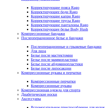
Корректирующие пояса Rago
Корректирующее боди Rago
Корректирующие капри Rago
Корректирующие трусы Rago
Корректирующие панталоны Rago
Корректирующее белье Body Hush
Компрессионные бандажи
Послеоперационное белье и бандажи
Послеоперационные и грыжевые бандажи
Для лица
Белье после мастектомии
Белье после маммопластики
Белье после абдоминопластики
Белье после липосакции
Компрессионные рукава и перчатки
Компрессионные перчатки
Компрессионные рукава
Компрессионная одежда для спорта
Диабетические носки
Аксессуары
Вспомогательное приспособление для чулок