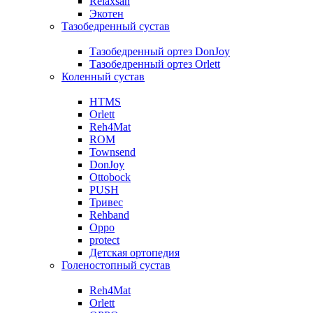
Relaxsan
Экотен
Тазобедренный сустав
Тазобедренный ортез DonJoy
Тазобедренный ортез Orlett
Коленный сустав
HTMS
Orlett
Reh4Mat
ROM
Townsend
DonJoy
Ottobock
PUSH
Тривес
Rehband
Oppo
protect
Детская ортопедия
Голеностопный сустав
Reh4Mat
Orlett