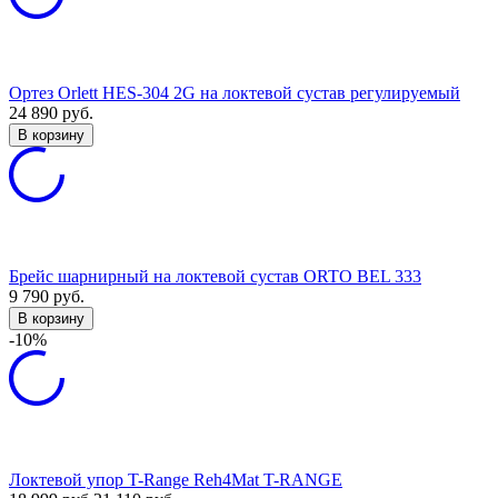
Ортез Orlett HES-304 2G на локтевой сустав регулируемый
24 890
руб.
В корзину
Брейс шарнирный на локтевой сустав ORTO BEL 333
9 790
руб.
В корзину
-10%
Локтевой упор T-Range Reh4Mat T-RANGE