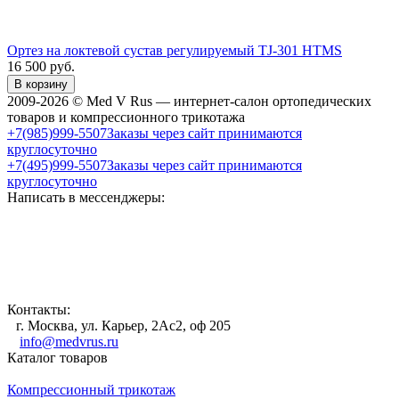
Ортез на локтевой сустав регулируемый TJ-301 HTMS
16 500
руб.
В корзину
2009-2026 © Med V Rus — интернет-салон ортопедических
товаров и компрессионного трикотажа
+7(985)999-5507
Заказы через сайт принимаются
круглосуточно
+7(495)999-5507
Заказы через сайт принимаются
круглосуточно
Написать в мессенджеры:
Контакты:
г. Москва, ул. Карьер, 2Ас2, оф 205
info@medvrus.ru
Каталог товаров
Компрессионный трикотаж