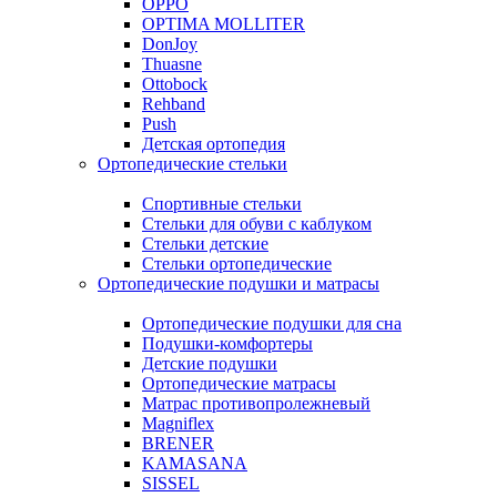
OPPO
OPTIMA MOLLITER
DonJoy
Thuasne
Ottobock
Rehband
Push
Детская ортопедия
Ортопедические стельки
Спортивные стельки
Стельки для обуви с каблуком
Стельки детские
Стельки ортопедические
Ортопедические подушки и матрасы
Ортопедические подушки для сна
Подушки-комфортеры
Детские подушки
Ортопедические матрасы
Матрас противопролежневый
Magniflex
BRENER
KAMASANA
SISSEL