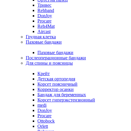
Тривес
Rehband
DonJoy
Procare
Reh4Mat
Aircast
Грудная клетка
Паховые бандажи
Паховые бандажи
Послеоперационные бандажи
Для спины и поясницы
Крейт
Детская ортопедия
Корсет поясничный
Корректор осанки
Бандаж для беременных
Корсет гиперэкстензионный
medi
DonJoy
Procare
Ottobock
Orlett