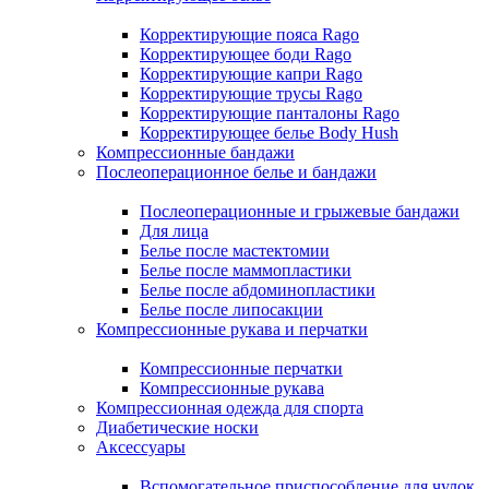
Корректирующие пояса Rago
Корректирующее боди Rago
Корректирующие капри Rago
Корректирующие трусы Rago
Корректирующие панталоны Rago
Корректирующее белье Body Hush
Компрессионные бандажи
Послеоперационное белье и бандажи
Послеоперационные и грыжевые бандажи
Для лица
Белье после мастектомии
Белье после маммопластики
Белье после абдоминопластики
Белье после липосакции
Компрессионные рукава и перчатки
Компрессионные перчатки
Компрессионные рукава
Компрессионная одежда для спорта
Диабетические носки
Аксессуары
Вспомогательное приспособление для чулок