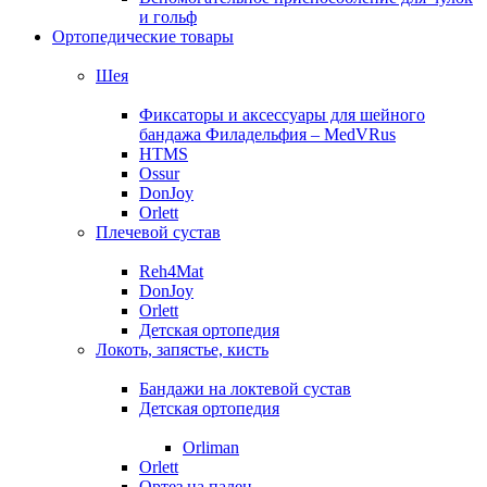
и гольф
Ортопедические товары
Шея
Фиксаторы и аксессуары для шейного
бандажа Филадельфия – MedVRus
HTMS
Ossur
DonJoy
Orlett
Плечевой сустав
Reh4Mat
DonJoy
Orlett
Детская ортопедия
Локоть, запястье, кисть
Бандажи на локтевой сустав
Детская ортопедия
Orliman
Orlett
Ортез на палец