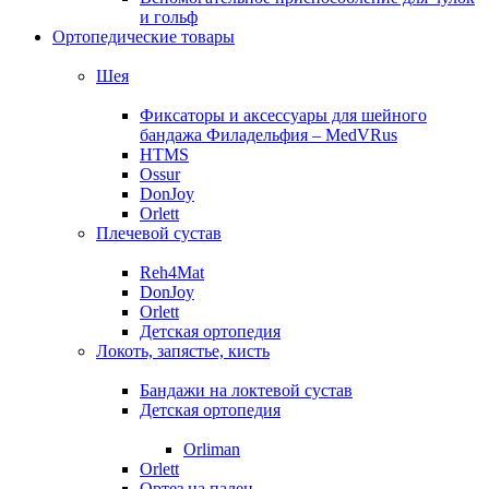
и гольф
Ортопедические товары
Шея
Фиксаторы и аксессуары для шейного
бандажа Филадельфия – MedVRus
HTMS
Ossur
DonJoy
Orlett
Плечевой сустав
Reh4Mat
DonJoy
Orlett
Детская ортопедия
Локоть, запястье, кисть
Бандажи на локтевой сустав
Детская ортопедия
Orliman
Orlett
Ортез на палец