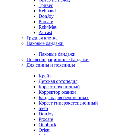
Тривес
Rehband
DonJoy
Procare
Reh4Mat
Aircast
Грудная клетка
Паховые бандажи
Паховые бандажи
Послеоперационные бандажи
Для спины и поясницы
Крейт
Детская ортопедия
Корсет поясничный
Корректор осанки
Бандаж для беременных
Корсет гиперэкстензионный
medi
DonJoy
Procare
Ottobock
Orlett