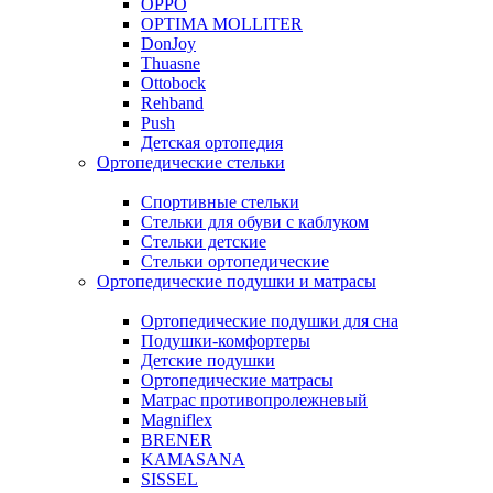
OPPO
OPTIMA MOLLITER
DonJoy
Thuasne
Ottobock
Rehband
Push
Детская ортопедия
Ортопедические стельки
Спортивные стельки
Стельки для обуви с каблуком
Стельки детские
Стельки ортопедические
Ортопедические подушки и матрасы
Ортопедические подушки для сна
Подушки-комфортеры
Детские подушки
Ортопедические матрасы
Матрас противопролежневый
Magniflex
BRENER
KAMASANA
SISSEL