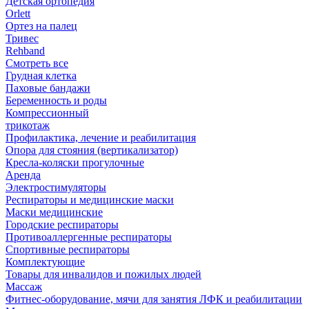
Детская ортопедия
Orlett
Ортез на палец
Тривес
Rehband
Смотреть все
Грудная клетка
Паховые бандажи
Беременность и роды
Компрессионный
трикотаж
Профилактика, лечение и реабилитация
Опора для стояния (вертикализатор)
Кресла-коляски прогулочные
Аренда
Электростимуляторы
Респираторы и медицинские маски
Маски медицинские
Городские респираторы
Противоаллергенные респираторы
Спортивные респираторы
Комплектующие
Товары для инвалидов и пожилых людей
Массаж
Фитнес-оборудование, мячи для занятия ЛФК и реабилитации