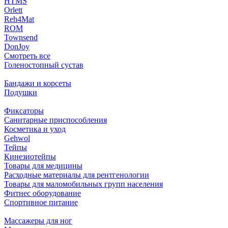
HTMS
Orlett
Reh4Mat
ROM
Townsend
DonJoy
Смотреть все
Голеностопный сустав
Бандажи и корсеты
Подушки
Фиксаторы
Санитарные приспособления
Косметика и уход
Gehwol
Тейпы
Кинезиотейпы
Товары для медицины
Расходные материалы для рентгенологии
Товары для маломобильных групп населения
Фитнес оборудование
Спортивное питание
Массажеры для ног