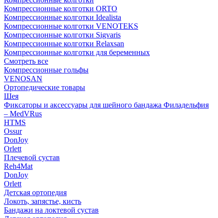
Компрессионные колготки ORTO
Компрессионные колготки Idealista
Компрессионные колготки VENOTEKS
Компрессионные колготки Sigvaris
Компрессионные колготки Relaxsan
Компрессионные колготки для беременных
Смотреть все
Компрессионные гольфы
VENOSAN
Ортопедические товары
Шея
Фиксаторы и аксессуары для шейного бандажа Филадельфия
– MedVRus
HTMS
Ossur
DonJoy
Orlett
Плечевой сустав
Reh4Mat
DonJoy
Orlett
Детская ортопедия
Локоть, запястье, кисть
Бандажи на локтевой сустав