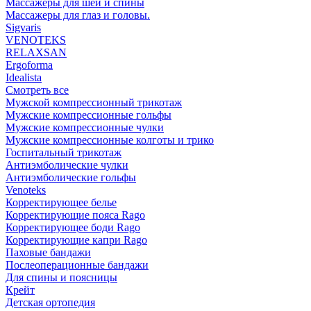
Массажеры для шеи и спины
Массажеры для глаз и головы.
Sigvaris
VENOTEKS
RELAXSAN
Ergoforma
Idealista
Смотреть все
Мужской компрессионный трикотаж
Мужские компрессионные гольфы
Мужские компрессионные чулки
Мужские компрессионные колготы и трико
Госпитальный трикотаж
Антиэмболические чулки
Антиэмболические гольфы
Venoteks
Корректирующее белье
Корректирующие пояса Rago
Корректирующее боди Rago
Корректирующие капри Rago
Паховые бандажи
Послеоперационные бандажи
Для спины и поясницы
Крейт
Детская ортопедия