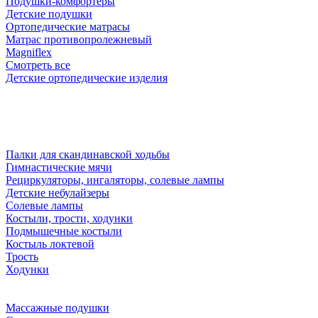
Подушки-комфортеры
Детские подушки
Ортопедические матрасы
Матрас противопролежневый
Magniflex
Смотреть все
Детские ортопедические изделия
Палки для скандинавской ходьбы
Гимнастические мячи
Рециркуляторы, ингаляторы, солевые лампы
Детские небулайзеры
Солевые лампы
Костыли, трости, ходунки
Подмышечные костыли
Костыль локтевой
Трость
Ходунки
Массажные подушки