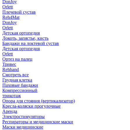
DonJoy
Orlett
Плечевой сустав
Reh4Mat
DonJoy
Orlett
Детская ортопедия
Локоть, запястье, кисть
Бандажи на локтевой сустав
Детская ортопедия
Orlett
Ортез на палец
Тривес
Rehband
Смотреть все
Грудная клетка
Паховые бандажи
Компрессионный
трикотаж
Опора для стояния (вертикализатор)
Кресла-коляски прогулочные
Аренда
Электростимуляторы
Респираторы и медицинские маски
Маски медицинские