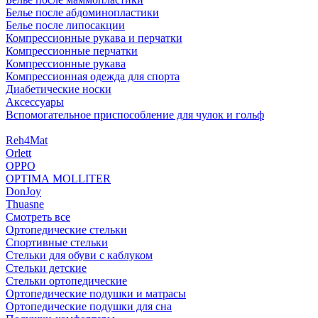
Белье после абдоминопластики
Белье после липосакции
Компрессионные рукава и перчатки
Компрессионные перчатки
Компрессионные рукава
Компрессионная одежда для спорта
Диабетические носки
Аксессуары
Вспомогательное приспособление для чулок и гольф
Reh4Mat
Orlett
OPPO
OPTIMA MOLLITER
DonJoy
Thuasne
Смотреть все
Ортопедические стельки
Спортивные стельки
Стельки для обуви с каблуком
Стельки детские
Стельки ортопедические
Ортопедические подушки и матрасы
Ортопедические подушки для сна