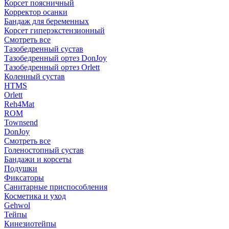
Корсет поясничный
Корректор осанки
Бандаж для беременных
Корсет гиперэкстензионный
Смотреть все
Тазобедренный сустав
Тазобедренный ортез DonJoy
Тазобедренный ортез Orlett
Коленный сустав
HTMS
Orlett
Reh4Mat
ROM
Townsend
DonJoy
Смотреть все
Голеностопный сустав
Бандажи и корсеты
Подушки
Фиксаторы
Санитарные приспособления
Косметика и уход
Gehwol
Тейпы
Кинезиотейпы