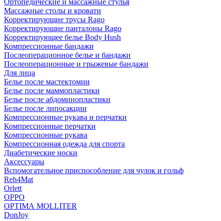
Ортопедические и массажные стулья
Массажные столы и кровати
Корректирующие трусы Rago
Корректирующие панталоны Rago
Корректирующее белье Body Hush
Компрессионные бандажи
Послеоперационное белье и бандажи
Послеоперационные и грыжевые бандажи
Для лица
Белье после мастектомии
Белье после маммопластики
Белье после абдоминопластики
Белье после липосакции
Компрессионные рукава и перчатки
Компрессионные перчатки
Компрессионные рукава
Компрессионная одежда для спорта
Диабетические носки
Аксессуары
Вспомогательное приспособление для чулок и гольф
Reh4Mat
Orlett
OPPO
OPTIMA MOLLITER
DonJoy