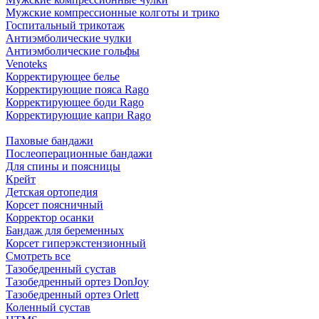
Мужские компрессионные колготы и трико
Госпитальный трикотаж
Антиэмболические чулки
Антиэмболические гольфы
Venoteks
Корректирующее белье
Корректирующие пояса Rago
Корректирующее боди Rago
Корректирующие капри Rago
Паховые бандажи
Послеоперационные бандажи
Для спины и поясницы
Крейт
Детская ортопедия
Корсет поясничный
Корректор осанки
Бандаж для беременных
Корсет гиперэкстензионный
Смотреть все
Тазобедренный сустав
Тазобедренный ортез DonJoy
Тазобедренный ортез Orlett
Коленный сустав