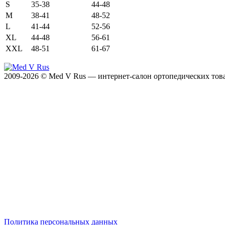
S
35-38
44-48
M
38-41
48-52
L
41-44
52-56
XL
44-48
56-61
XXL
48-51
61-67
2009-2026 © Med V Rus — интернет-салон ортопедических тов
Политика персональных данных