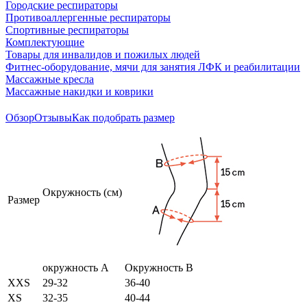
Городские респираторы
Противоаллергенные респираторы
Спортивные респираторы
Комплектующие
Товары для инвалидов и пожилых людей
Фитнес-оборудование, мячи для занятия ЛФК и реабилитации
Массажные кресла
Массажные накидки и коврики
Обзор
Отзывы
Как подобрать размер
Окружность (см)
Размер
окружность А
Окружность В
XXS
29-32
36-40
XS
32-35
40-44