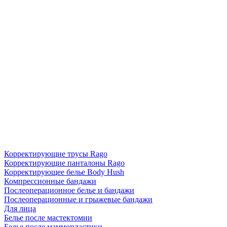
Корректирующие трусы Rago
Корректирующие панталоны Rago
Корректирующее белье Body Hush
Компрессионные бандажи
Послеоперационное белье и бандажи
Послеоперационные и грыжевые бандажи
Для лица
Белье после мастектомии
Белье после маммопластики