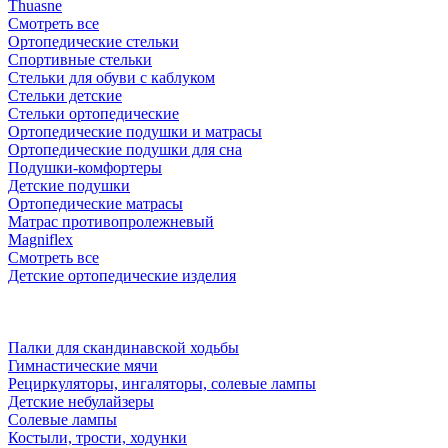
Thuasne
Смотреть все
Ортопедические стельки
Спортивные стельки
Стельки для обуви с каблуком
Стельки детские
Стельки ортопедические
Ортопедические подушки и матрасы
Ортопедические подушки для сна
Подушки-комфортеры
Детские подушки
Ортопедические матрасы
Матрас противопролежневый
Magniflex
Смотреть все
Детские ортопедические изделия
Палки для скандинавской ходьбы
Гимнастические мячи
Рециркуляторы, ингаляторы, солевые лампы
Детские небулайзеры
Солевые лампы
Костыли, трости, ходунки