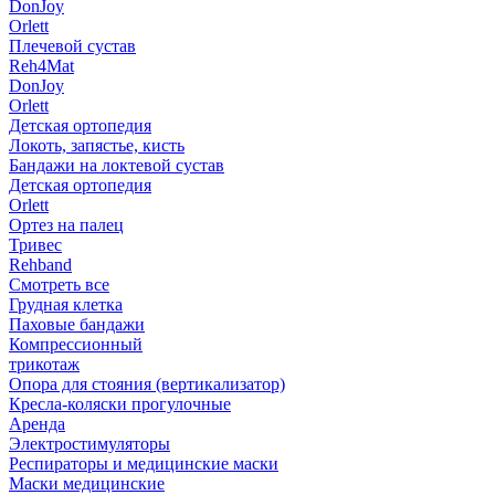
DonJoy
Orlett
Плечевой сустав
Reh4Mat
DonJoy
Orlett
Детская ортопедия
Локоть, запястье, кисть
Бандажи на локтевой сустав
Детская ортопедия
Orlett
Ортез на палец
Тривес
Rehband
Смотреть все
Грудная клетка
Паховые бандажи
Компрессионный
трикотаж
Опора для стояния (вертикализатор)
Кресла-коляски прогулочные
Аренда
Электростимуляторы
Респираторы и медицинские маски
Маски медицинские