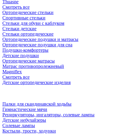
Thuasne
Смотреть все
Ортопедические стельки
Спортивные стельки
Стельки для обуви с каблуком
Стельки детские
Стельки ортопедические
Ортопедические подушки и матрасы
Ортопедические подушки для сна
Подушки-комфортеры
Детские подушки
Ортопедические матрасы
Матрас противопролежневый
Magniflex
Смотреть все
Детские ортопедические изделия
Палки для скандинавской ходьбы
Гимнастические мячи
Рециркуляторы, ингаляторы, солевые лампы
Детские небулайзеры
Солевые лампы
Костыли, трости, ходунки