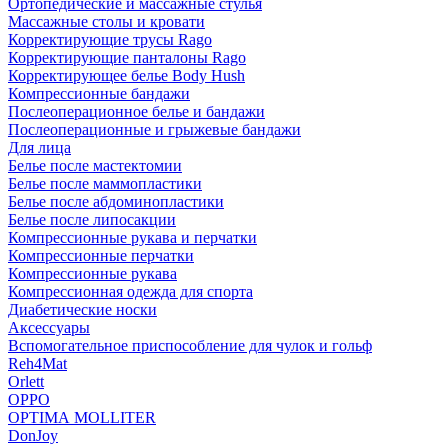
Ортопедические и массажные стулья
Массажные столы и кровати
Корректирующие трусы Rago
Корректирующие панталоны Rago
Корректирующее белье Body Hush
Компрессионные бандажи
Послеоперационное белье и бандажи
Послеоперационные и грыжевые бандажи
Для лица
Белье после мастектомии
Белье после маммопластики
Белье после абдоминопластики
Белье после липосакции
Компрессионные рукава и перчатки
Компрессионные перчатки
Компрессионные рукава
Компрессионная одежда для спорта
Диабетические носки
Аксессуары
Вспомогательное приспособление для чулок и гольф
Reh4Mat
Orlett
OPPO
OPTIMA MOLLITER
DonJoy