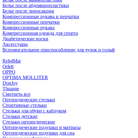
Белье после абдоминопластики
Белье после липосакции
Компрессионные рукава и перчатки
Компрессионные перчатки
Компрессионные рукава
Компрессионная одежда для спорта
Диабетические носки
Аксессуары
Вспомогательное приспособление для чулок и гольф
Reh4Mat
Orlett
OPPO
OPTIMA MOLLITER
DonJoy
Thuasne
Смотреть все
Ортопедические стельки
Спортивные стельки
Стельки для обуви с каблуком
Стельки детские
Стельки ортопедические
Ортопедические подушки и матрасы
Ортопедические подушки для сна