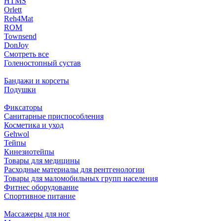
HTMS
Orlett
Reh4Mat
ROM
Townsend
DonJoy
Смотреть все
Голеностопный сустав
Бандажи и корсеты
Подушки
Фиксаторы
Санитарные приспособления
Косметика и уход
Gehwol
Тейпы
Кинезиотейпы
Товары для медицины
Расходные материалы для рентгенологии
Товары для маломобильных групп населения
Фитнес оборудование
Спортивное питание
Массажеры для ног