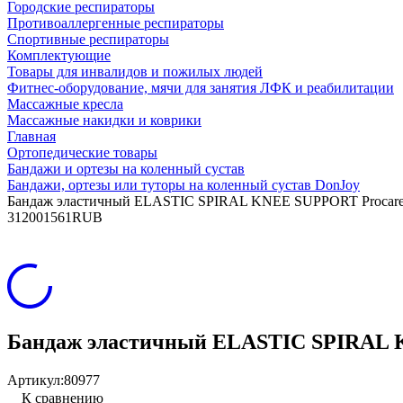
Городские респираторы
Противоаллергенные респираторы
Спортивные респираторы
Комплектующие
Товары для инвалидов и пожилых людей
Фитнес-оборудование, мячи для занятия ЛФК и реабилитации
Массажные кресла
Массажные накидки и коврики
Главная
Ортопедические товары
Бандажи и ортезы на коленный сустав
Бандажи, ортезы или туторы на коленный сустав DonJoy
Бандаж эластичный ELASTIC SPIRAL KNEE SUPPORT Procare
3
1200
1561
RUB
Бандаж эластичный ELASTIC SPIRAL K
Артикул:
80977
К сравнению