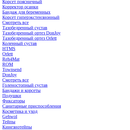
Корсет поясничный
Корректор осанки
Бандаж для беременных
Корсет гиперэкстензионный
Смотреть все
Тазобедренный сустав
Тазобедренный ортез DonJoy
Тазобедренный ортез Orlett
Коленный сустав
HTMS
Orlett
Reh4Mat
ROM
Townsend
DonJoy
Смотреть все
Голеностопный сустав
Бандажи и корсеты
Подушки
Фиксаторы
Санитарные приспособления
Косметика и уход
Gehwol
Тейпы
Кинезиотейпы