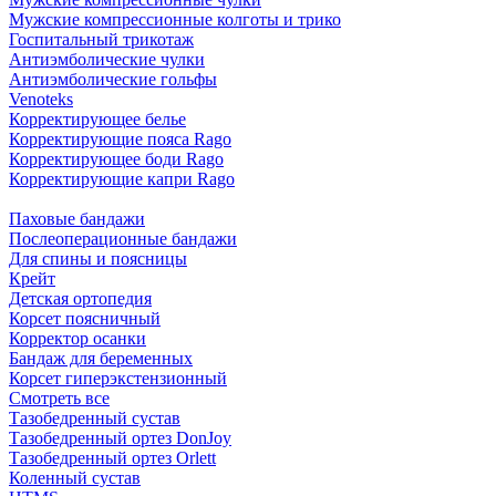
Мужские компрессионные колготы и трико
Госпитальный трикотаж
Антиэмболические чулки
Антиэмболические гольфы
Venoteks
Корректирующее белье
Корректирующие пояса Rago
Корректирующее боди Rago
Корректирующие капри Rago
Паховые бандажи
Послеоперационные бандажи
Для спины и поясницы
Крейт
Детская ортопедия
Корсет поясничный
Корректор осанки
Бандаж для беременных
Корсет гиперэкстензионный
Смотреть все
Тазобедренный сустав
Тазобедренный ортез DonJoy
Тазобедренный ортез Orlett
Коленный сустав