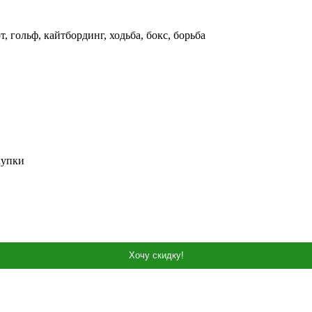
льф, кайтбординг, ходьба, бокс, борьба
купки
Хочу скидку!