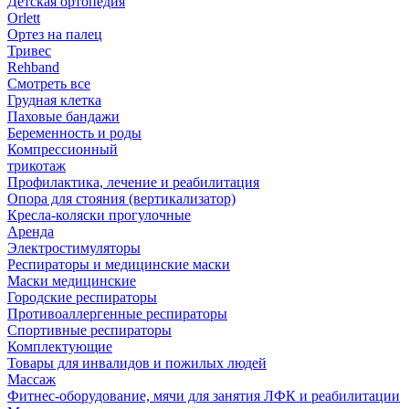
Детская ортопедия
Orlett
Ортез на палец
Тривес
Rehband
Смотреть все
Грудная клетка
Паховые бандажи
Беременность и роды
Компрессионный
трикотаж
Профилактика, лечение и реабилитация
Опора для стояния (вертикализатор)
Кресла-коляски прогулочные
Аренда
Электростимуляторы
Респираторы и медицинские маски
Маски медицинские
Городские респираторы
Противоаллергенные респираторы
Спортивные респираторы
Комплектующие
Товары для инвалидов и пожилых людей
Массаж
Фитнес-оборудование, мячи для занятия ЛФК и реабилитации