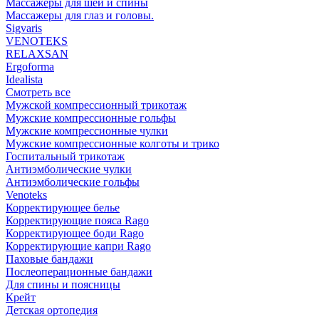
Массажеры для шеи и спины
Массажеры для глаз и головы.
Sigvaris
VENOTEKS
RELAXSAN
Ergoforma
Idealista
Смотреть все
Мужской компрессионный трикотаж
Мужские компрессионные гольфы
Мужские компрессионные чулки
Мужские компрессионные колготы и трико
Госпитальный трикотаж
Антиэмболические чулки
Антиэмболические гольфы
Venoteks
Корректирующее белье
Корректирующие пояса Rago
Корректирующее боди Rago
Корректирующие капри Rago
Паховые бандажи
Послеоперационные бандажи
Для спины и поясницы
Крейт
Детская ортопедия