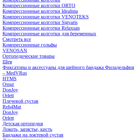
Компрессионные колготки ORTO
Компрессионные колготки Idealista
Компрессионные колготки VENOTEKS
Компрессионные колготки Sigvaris
Компрессионные колготки Relaxsan
Компрессионные колготки для беременных
Смотреть все
Компрессионные гольфы
VENOSAN
Ортопедические товары
Шея
Фиксаторы и аксессуары для шейного бандажа Филадельфия
– MedVRus
HTMS
Ossur
DonJoy
Orlett
Плечевой сустав
Reh4Mat
DonJoy
Orlett
Детская ортопедия
Локоть, запястье, кисть
Бандажи на локтевой сустав