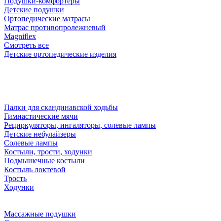
Подушки-комфортеры
Детские подушки
Ортопедические матрасы
Матрас противопролежневый
Magniflex
Смотреть все
Детские ортопедические изделия
Палки для скандинавской ходьбы
Гимнастические мячи
Рециркуляторы, ингаляторы, солевые лампы
Детские небулайзеры
Солевые лампы
Костыли, трости, ходунки
Подмышечные костыли
Костыль локтевой
Трость
Ходунки
Массажные подушки