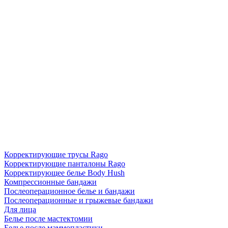
Корректирующие трусы Rago
Корректирующие панталоны Rago
Корректирующее белье Body Hush
Компрессионные бандажи
Послеоперационное белье и бандажи
Послеоперационные и грыжевые бандажи
Для лица
Белье после мастектомии
Белье после маммопластики