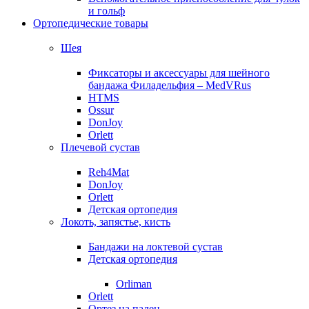
и гольф
Ортопедические товары
Шея
Фиксаторы и аксессуары для шейного
бандажа Филадельфия – MedVRus
HTMS
Ossur
DonJoy
Orlett
Плечевой сустав
Reh4Mat
DonJoy
Orlett
Детская ортопедия
Локоть, запястье, кисть
Бандажи на локтевой сустав
Детская ортопедия
Orliman
Orlett
Ортез на палец