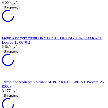
4 000
руб.
В корзину
Бандаж полужёсткий DRYTEX ECONOMY HINGED KNEE
Donjoy 11-0670-2
2 640
руб.
В корзину
Тутор послеоперационный SUPER KNEE SPLINT Procare 79-
80023
3 177
руб.
В корзину