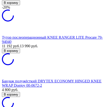
В корзину
-20%
Тутор послеоперационный KNEE RANGER LITE Procare 79-
94040
11 192
руб.
13 990
руб.
В корзину
Бандаж полужёсткий DRYTEX ECONOMY HINGED KNEE
WRAP Donjoy 00-0672-2
4 800
руб.
В корзину