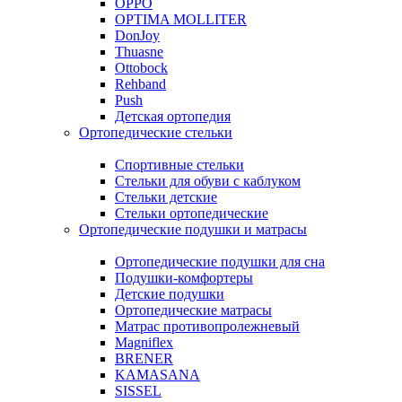
OPPO
OPTIMA MOLLITER
DonJoy
Thuasne
Ottobock
Rehband
Push
Детская ортопедия
Ортопедические стельки
Спортивные стельки
Стельки для обуви с каблуком
Стельки детские
Стельки ортопедические
Ортопедические подушки и матрасы
Ортопедические подушки для сна
Подушки-комфортеры
Детские подушки
Ортопедические матрасы
Матрас противопролежневый
Magniflex
BRENER
KAMASANA
SISSEL