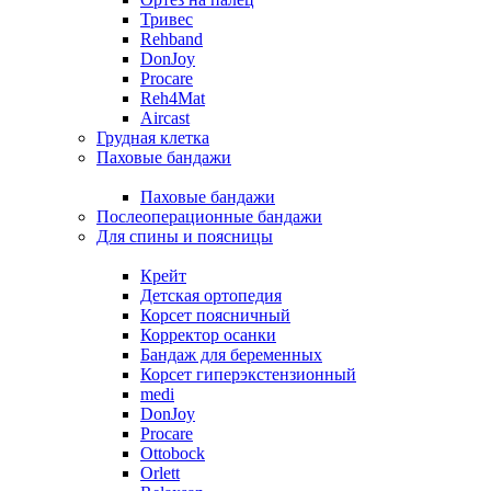
Тривес
Rehband
DonJoy
Procare
Reh4Mat
Aircast
Грудная клетка
Паховые бандажи
Паховые бандажи
Послеоперационные бандажи
Для спины и поясницы
Крейт
Детская ортопедия
Корсет поясничный
Корректор осанки
Бандаж для беременных
Корсет гиперэкстензионный
medi
DonJoy
Procare
Ottobock
Orlett