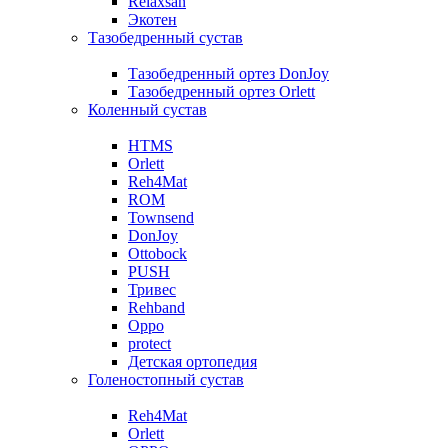
Relaxsan
Экотен
Тазобедренный сустав
Тазобедренный ортез DonJoy
Тазобедренный ортез Orlett
Коленный сустав
HTMS
Orlett
Reh4Mat
ROM
Townsend
DonJoy
Ottobock
PUSH
Тривес
Rehband
Oppo
protect
Детская ортопедия
Голеностопный сустав
Reh4Mat
Orlett