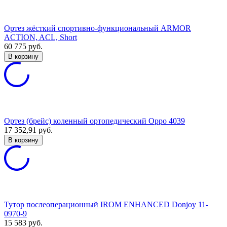
Ортез жёсткий спортивно-функциональный ARMOR
ACTION, ACL, Short
60 775
руб.
В корзину
Ортез (брейс) коленный ортопедический Oppo 4039
17 352,91
руб.
В корзину
Тутор послеоперационный IROM ENHANCED Donjoy 11-
0970-9
15 583
руб.