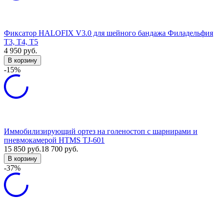
Фиксатор HALOFIX V3.0 для шейного бандажа Филадельфия
Т3, Т4, Т5
4 950
руб.
В корзину
-15%
Иммобилизирующий ортез на голеностоп с шарнирами и
пневмокамерой HTMS TJ-601
15 850
руб.
18 700
руб.
В корзину
-37%