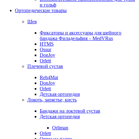
и гольф
Ортопедические товары
Шея
Фиксаторы и аксессуары для шейного
бандажа Филадельфия – MedVRus
HTMS
Ossur
DonJoy
Orlett
Плечевой сустав
Reh4Mat
DonJoy
Orlett
Детская ортопедия
Локоть, запястье, кисть
Бандажи на локтевой сустав
Детская ортопедия
Orliman
Orlett
Ортез на палец