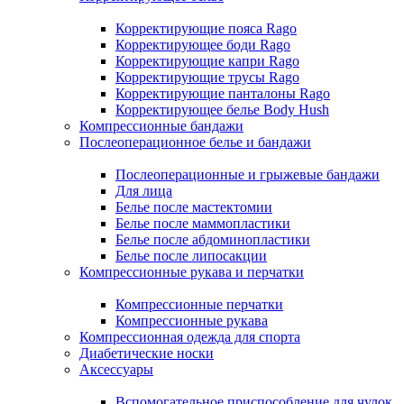
Корректирующие пояса Rago
Корректирующее боди Rago
Корректирующие капри Rago
Корректирующие трусы Rago
Корректирующие панталоны Rago
Корректирующее белье Body Hush
Компрессионные бандажи
Послеоперационное белье и бандажи
Послеоперационные и грыжевые бандажи
Для лица
Белье после мастектомии
Белье после маммопластики
Белье после абдоминопластики
Белье после липосакции
Компрессионные рукава и перчатки
Компрессионные перчатки
Компрессионные рукава
Компрессионная одежда для спорта
Диабетические носки
Аксессуары
Вспомогательное приспособление для чулок