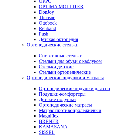
OPPO
OPTIMA MOLLITER
DonJoy
Thuasne
Ottobock
Rehband
Push
Детская ортопедия
Ортопедические стельки
Спортивные стельки
Стельки для обуви с каблуком
Стельки детские
Стельки ортопедические
Ортопедические подушки и матрасы
Ортопедические подушки для сна
Подушки-комфортеры
Детские подушки
Ортопедические матрасы
Матрас противопролежневый
Magniflex
BRENER
KAMASANA
SISSEL