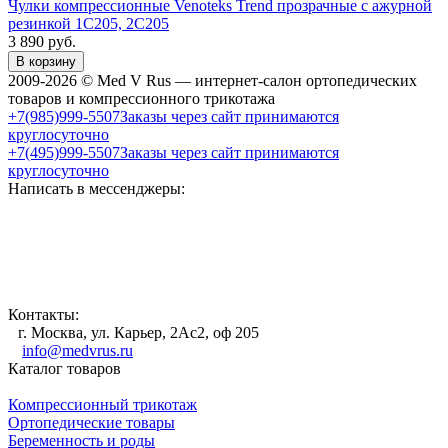
Чулки компрессионные Venoteks Trend прозрачные с ажурной
резинкой 1C205, 2C205
3 890
руб.
В корзину
2009-2026 © Med V Rus — интернет-салон ортопедических
товаров и компрессионного трикотажа
+7(985)999-5507
Заказы через сайт принимаются
круглосуточно
+7(495)999-5507
Заказы через сайт принимаются
круглосуточно
Написать в мессенджеры:
Контакты:
г. Москва, ул. Карьер, 2Ас2, оф 205
info@medvrus.ru
Каталог товаров
Компрессионный трикотаж
Ортопедические товары
Беременность и роды