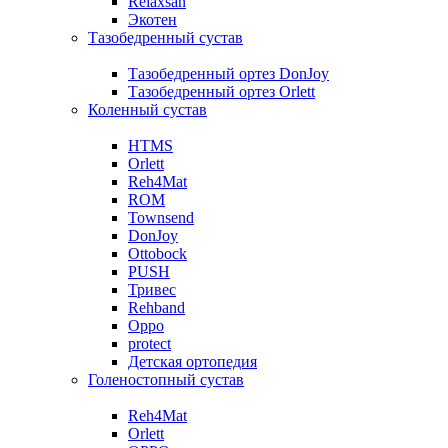
Relaxsan
Экотен
Тазобедренный сустав
Тазобедренный ортез DonJoy
Тазобедренный ортез Orlett
Коленный сустав
HTMS
Orlett
Reh4Mat
ROM
Townsend
DonJoy
Ottobock
PUSH
Тривес
Rehband
Oppo
protect
Детская ортопедия
Голеностопный сустав
Reh4Mat
Orlett