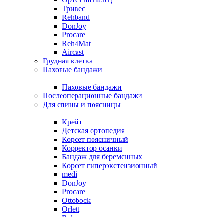
Тривес
Rehband
DonJoy
Procare
Reh4Mat
Aircast
Грудная клетка
Паховые бандажи
Паховые бандажи
Послеоперационные бандажи
Для спины и поясницы
Крейт
Детская ортопедия
Корсет поясничный
Корректор осанки
Бандаж для беременных
Корсет гиперэкстензионный
medi
DonJoy
Procare
Ottobock
Orlett