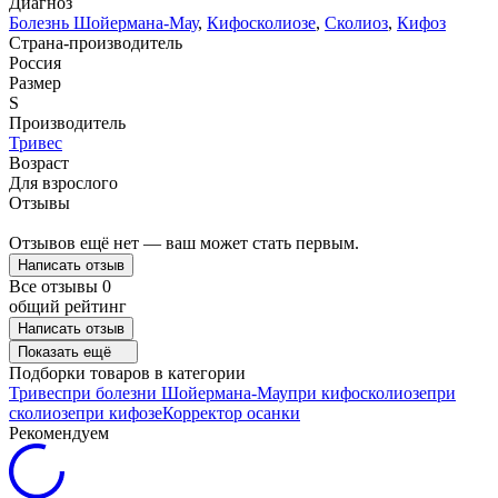
Диагноз
Болезнь Шойермана-Мау
,
Кифосколиозе
,
Сколиоз
,
Кифоз
Страна-производитель
Россия
Размер
S
Производитель
Тривес
Возраст
Для взрослого
Отзывы
Отзывов ещё нет — ваш может стать первым.
Написать отзыв
Все отзывы
0
общий рейтинг
Написать отзыв
Показать ещё
Подборки товаров в категории
Тривес
при болезни Шойермана-Мау
при кифосколиозе
при
сколиозе
при кифозе
Корректор осанки
Рекомендуем