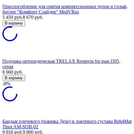
Приспособление для снятия компрессионных чулок и гольф,
батлер "Комфорт Слайдер" MedVRus
5 450
руб.
8 670
руб.
В корзину
Подушка ортопедическая TRELAX Respecta for man П05,
серая
8 660
руб.
В корзину
-8%
Бандаж плечевого (повязка Дезо) и локтевого сустава Reh4Mat
Tinot AM-SOB-02
9 016
руб.
9 800
руб.