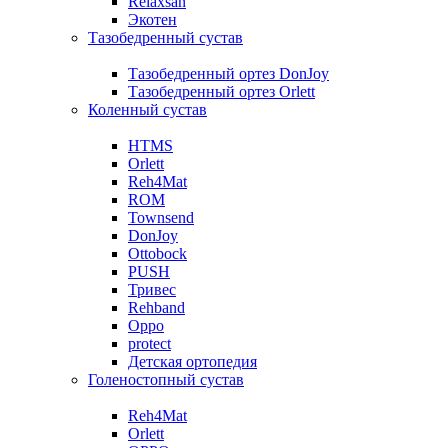
Relaxsan
Экотен
Тазобедренный сустав
Тазобедренный ортез DonJoy
Тазобедренный ортез Orlett
Коленный сустав
HTMS
Orlett
Reh4Mat
ROM
Townsend
DonJoy
Ottobock
PUSH
Тривес
Rehband
Oppo
protect
Детская ортопедия
Голеностопный сустав
Reh4Mat
Orlett