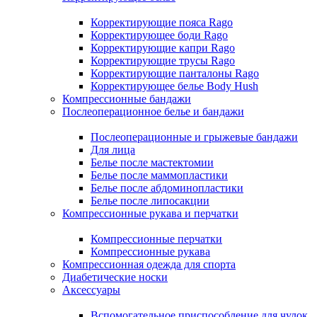
Корректирующие пояса Rago
Корректирующее боди Rago
Корректирующие капри Rago
Корректирующие трусы Rago
Корректирующие панталоны Rago
Корректирующее белье Body Hush
Компрессионные бандажи
Послеоперационное белье и бандажи
Послеоперационные и грыжевые бандажи
Для лица
Белье после мастектомии
Белье после маммопластики
Белье после абдоминопластики
Белье после липосакции
Компрессионные рукава и перчатки
Компрессионные перчатки
Компрессионные рукава
Компрессионная одежда для спорта
Диабетические носки
Аксессуары
Вспомогательное приспособление для чулок