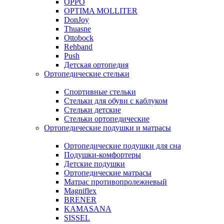
OPPO
OPTIMA MOLLITER
DonJoy
Thuasne
Ottobock
Rehband
Push
Детская ортопедия
Ортопедические стельки
Спортивные стельки
Стельки для обуви с каблуком
Стельки детские
Стельки ортопедические
Ортопедические подушки и матрасы
Ортопедические подушки для сна
Подушки-комфортеры
Детские подушки
Ортопедические матрасы
Матрас противопролежневый
Magniflex
BRENER
KAMASANA
SISSEL