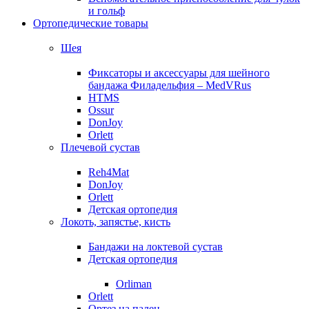
и гольф
Ортопедические товары
Шея
Фиксаторы и аксессуары для шейного
бандажа Филадельфия – MedVRus
HTMS
Ossur
DonJoy
Orlett
Плечевой сустав
Reh4Mat
DonJoy
Orlett
Детская ортопедия
Локоть, запястье, кисть
Бандажи на локтевой сустав
Детская ортопедия
Orliman
Orlett
Ортез на палец