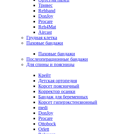
Тривес
Rehband
DonJoy
Procare
Reh4Mat
Aircast
Грудная клетка
Паховые бандажи
Паховые бандажи
Послеоперационные бандажи
Для спины и поясницы
Крейт
Детская ортопедия
Корсет поясничный
Корректор осанки
Бандаж для беременных
Корсет гиперэкстензионный
medi
DonJoy
Procare
Ottobock
Orlett