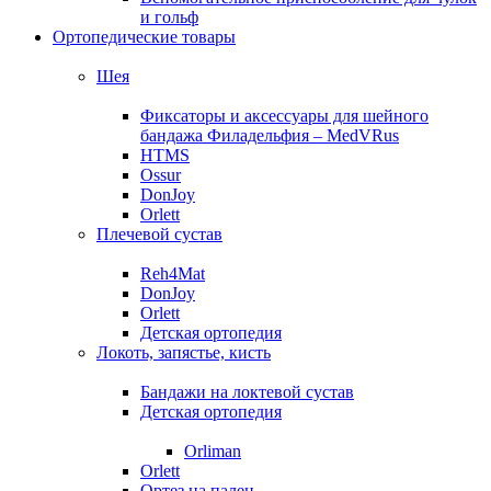
и гольф
Ортопедические товары
Шея
Фиксаторы и аксессуары для шейного
бандажа Филадельфия – MedVRus
HTMS
Ossur
DonJoy
Orlett
Плечевой сустав
Reh4Mat
DonJoy
Orlett
Детская ортопедия
Локоть, запястье, кисть
Бандажи на локтевой сустав
Детская ортопедия
Orliman
Orlett
Ортез на палец