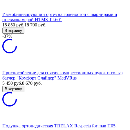
Иммобилизирующий ортез на голеностоп с шарнирами и
пневмокамерой HTMS TJ-601
15 850
руб.
18 700
руб.
В корзину
-37%
Приспособление для снятия компрессионных чулок и гольф,
батлер "Комфорт Слайдер" MedVRus
5 450
руб.
8 670
руб.
В корзину
Подушка ортопедическая TRELAX Respecta for man П05,