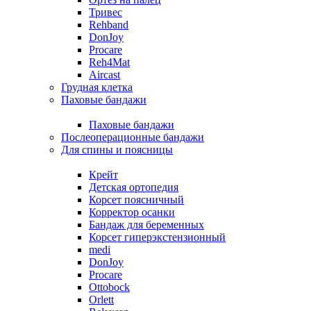
Тривес
Rehband
DonJoy
Procare
Reh4Mat
Aircast
Грудная клетка
Паховые бандажи
Паховые бандажи
Послеоперационные бандажи
Для спины и поясницы
Крейт
Детская ортопедия
Корсет поясничный
Корректор осанки
Бандаж для беременных
Корсет гиперэкстензионный
medi
DonJoy
Procare
Ottobock
Orlett