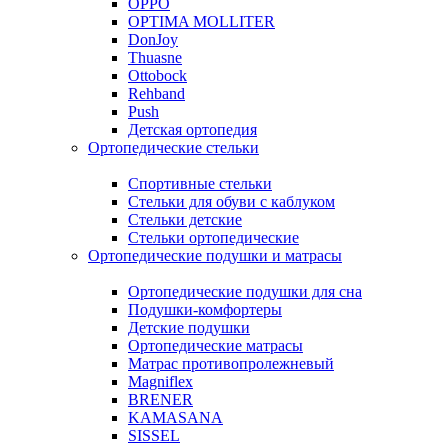
OPPO
OPTIMA MOLLITER
DonJoy
Thuasne
Ottobock
Rehband
Push
Детская ортопедия
Ортопедические стельки
Спортивные стельки
Стельки для обуви с каблуком
Стельки детские
Стельки ортопедические
Ортопедические подушки и матрасы
Ортопедические подушки для сна
Подушки-комфортеры
Детские подушки
Ортопедические матрасы
Матрас противопролежневый
Magniflex
BRENER
KAMASANA
SISSEL