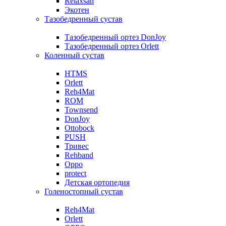
Relaxsan
Экотен
Тазобедренный сустав
Тазобедренный ортез DonJoy
Тазобедренный ортез Orlett
Коленный сустав
HTMS
Orlett
Reh4Mat
ROM
Townsend
DonJoy
Ottobock
PUSH
Тривес
Rehband
Oppo
protect
Детская ортопедия
Голеностопный сустав
Reh4Mat
Orlett