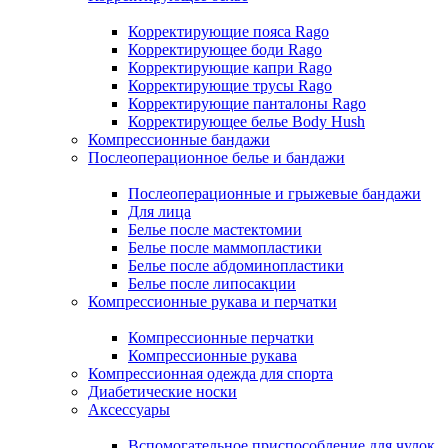
Корректирующие пояса Rago
Корректирующее боди Rago
Корректирующие капри Rago
Корректирующие трусы Rago
Корректирующие панталоны Rago
Корректирующее белье Body Hush
Компрессионные бандажи
Послеоперационное белье и бандажи
Послеоперационные и грыжевые бандажи
Для лица
Белье после мастектомии
Белье после маммопластики
Белье после абдоминопластики
Белье после липосакции
Компрессионные рукава и перчатки
Компрессионные перчатки
Компрессионные рукава
Компрессионная одежда для спорта
Диабетические носки
Аксессуары
Вспомогательное приспособление для чулок