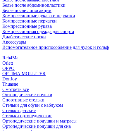
Белье после абдоминопластики
Белье после липосакции
Компрессионные рукава и перчатки
Компрессионные перчатки
Компрессионные рукава
Компрессионная одежда для спорта
Диабетические носки
Аксессуары
Вспомогательное приспособление для чулок и гольф
Reh4Mat
Orlett
OPPO
OPTIMA MOLLITER
DonJoy
Thuasne
Смотреть все
Ортопедические стельки
Спортивные стельки
Стельки для обуви с каблуком
Стельки детские
Стельки ортопедические
Ортопедические подушки и матрасы
Ортопедические подушки для сна