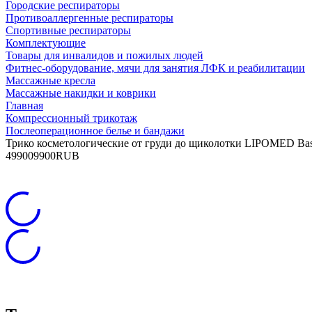
Городские респираторы
Противоаллергенные респираторы
Спортивные респираторы
Комплектующие
Товары для инвалидов и пожилых людей
Фитнес-оборудование, мячи для занятия ЛФК и реабилитации
Массажные кресла
Массажные накидки и коврики
Главная
Компрессионный трикотаж
Послеоперационное белье и бандажи
Трико косметологические от груди до щиколотки LIPOMED Bas
4
9900
9900
RUB