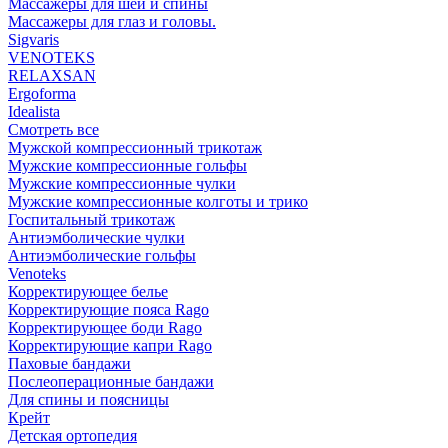
Массажеры для шеи и спины
Массажеры для глаз и головы.
Sigvaris
VENOTEKS
RELAXSAN
Ergoforma
Idealista
Смотреть все
Мужской компрессионный трикотаж
Мужские компрессионные гольфы
Мужские компрессионные чулки
Мужские компрессионные колготы и трико
Госпитальный трикотаж
Антиэмболические чулки
Антиэмболические гольфы
Venoteks
Корректирующее белье
Корректирующие пояса Rago
Корректирующее боди Rago
Корректирующие капри Rago
Паховые бандажи
Послеоперационные бандажи
Для спины и поясницы
Крейт
Детская ортопедия