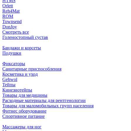
HTMS
Orlett
Reh4Mat
ROM
Townsend
DonJoy
Смотреть все
Голеностопный сустав
Бандажи и корсеты
Подушки
Фиксаторы
Санитарные приспособления
Косметика и уход
Gehwol
Тейпы
Кинезиотейпы
Товары для медицины
Расходные материалы для рентгенологии
Товары для маломобильных групп населения
Фитнес оборудование
Спортивное питание
Массажеры для ног