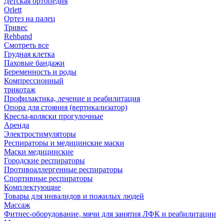
Детская ортопедия
Orlett
Ортез на палец
Тривес
Rehband
Смотреть все
Грудная клетка
Паховые бандажи
Беременность и роды
Компрессионный
трикотаж
Профилактика, лечение и реабилитация
Опора для стояния (вертикализатор)
Кресла-коляски прогулочные
Аренда
Электростимуляторы
Респираторы и медицинские маски
Маски медицинские
Городские респираторы
Противоаллергенные респираторы
Спортивные респираторы
Комплектующие
Товары для инвалидов и пожилых людей
Массаж
Фитнес-оборудование, мячи для занятия ЛФК и реабилитации