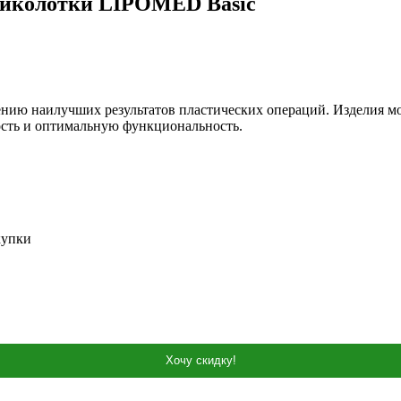
 щиколотки LIPOMED Basic
ению наилучших результатов пластических операций. Изделия мо
ость и оптимальную функциональность.
купки
Хочу скидку!