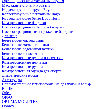
Ортопедические и массажные стулья
Массажные столы и кровати
Корректирующие трусы Rago
Корректирующие панталоны Rago
Корректирующее белье Body Hush
Компрессионные бандажи
Послеоперационное белье и бандажи
Послеоперационные и грыжевые бандажи
Для лица
Белье после мастектомии
Белье после маммопластики
Белье после абдоминопластики
Белье после липосакции
Компрессионные рукава и перчатки
Компрессионные перчатки
Компрессионные рукава
Компрессионная одежда для спорта
Диабетические носки
Аксессуары
Вспомогательное приспособление для чулок и гольф
Reh4Mat
Orlett
OPPO
OPTIMA MOLLITER
DonJoy