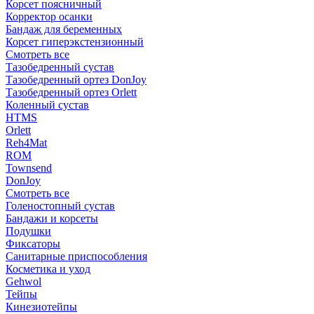
Корсет поясничный
Корректор осанки
Бандаж для беременных
Корсет гиперэкстензионный
Смотреть все
Тазобедренный сустав
Тазобедренный ортез DonJoy
Тазобедренный ортез Orlett
Коленный сустав
HTMS
Orlett
Reh4Mat
ROM
Townsend
DonJoy
Смотреть все
Голеностопный сустав
Бандажи и корсеты
Подушки
Фиксаторы
Санитарные приспособления
Косметика и уход
Gehwol
Тейпы
Кинезиотейпы