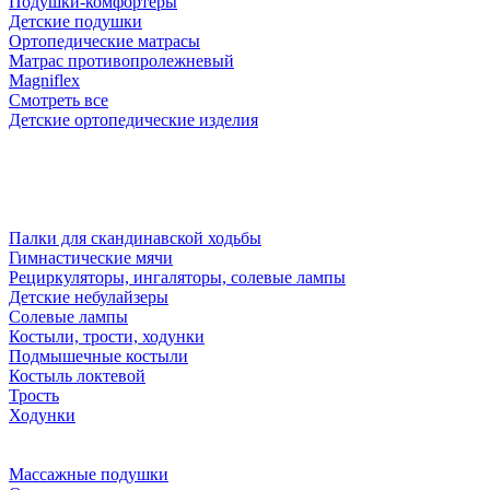
Подушки-комфортеры
Детские подушки
Ортопедические матрасы
Матрас противопролежневый
Magniflex
Смотреть все
Детские ортопедические изделия
Палки для скандинавской ходьбы
Гимнастические мячи
Рециркуляторы, ингаляторы, солевые лампы
Детские небулайзеры
Солевые лампы
Костыли, трости, ходунки
Подмышечные костыли
Костыль локтевой
Трость
Ходунки
Массажные подушки