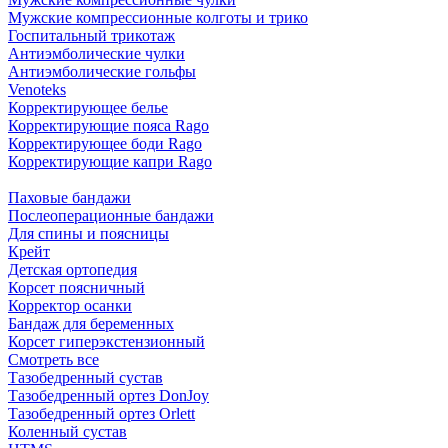
Мужские компрессионные колготы и трико
Госпитальный трикотаж
Антиэмболические чулки
Антиэмболические гольфы
Venoteks
Корректирующее белье
Корректирующие пояса Rago
Корректирующее боди Rago
Корректирующие капри Rago
Паховые бандажи
Послеоперационные бандажи
Для спины и поясницы
Крейт
Детская ортопедия
Корсет поясничный
Корректор осанки
Бандаж для беременных
Корсет гиперэкстензионный
Смотреть все
Тазобедренный сустав
Тазобедренный ортез DonJoy
Тазобедренный ортез Orlett
Коленный сустав