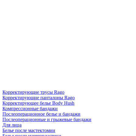
Корректирующие трусы Rago
Корректирующие панталоны Rago
Корректирующее белье Body Hush
Компрессионные бандажи
Послеоперационное белье и бандажи
Послеоперационные и грыжевые бандажи
Для лица
Белье после мастектомии
Белье после маммопластики