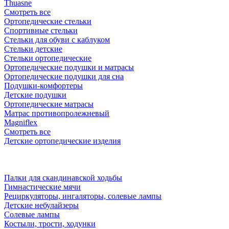
Thuasne
Смотреть все
Ортопедические стельки
Спортивные стельки
Стельки для обуви с каблуком
Стельки детские
Стельки ортопедические
Ортопедические подушки и матрасы
Ортопедические подушки для сна
Подушки-комфортеры
Детские подушки
Ортопедические матрасы
Матрас противопролежневый
Magniflex
Смотреть все
Детские ортопедические изделия
Палки для скандинавской ходьбы
Гимнастические мячи
Рециркуляторы, ингаляторы, солевые лампы
Детские небулайзеры
Солевые лампы
Костыли, трости, ходунки