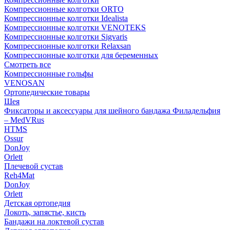
Компрессионные колготки ORTO
Компрессионные колготки Idealista
Компрессионные колготки VENOTEKS
Компрессионные колготки Sigvaris
Компрессионные колготки Relaxsan
Компрессионные колготки для беременных
Смотреть все
Компрессионные гольфы
VENOSAN
Ортопедические товары
Шея
Фиксаторы и аксессуары для шейного бандажа Филадельфия
– MedVRus
HTMS
Ossur
DonJoy
Orlett
Плечевой сустав
Reh4Mat
DonJoy
Orlett
Детская ортопедия
Локоть, запястье, кисть
Бандажи на локтевой сустав