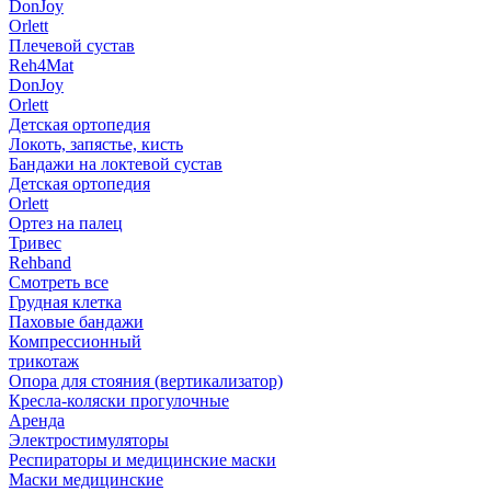
DonJoy
Orlett
Плечевой сустав
Reh4Mat
DonJoy
Orlett
Детская ортопедия
Локоть, запястье, кисть
Бандажи на локтевой сустав
Детская ортопедия
Orlett
Ортез на палец
Тривес
Rehband
Смотреть все
Грудная клетка
Паховые бандажи
Компрессионный
трикотаж
Опора для стояния (вертикализатор)
Кресла-коляски прогулочные
Аренда
Электростимуляторы
Респираторы и медицинские маски
Маски медицинские