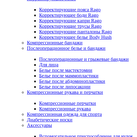
Корректирующие пояса Rago
Корректирующее боди Rago
Корректирующие капри Rago
Корректирующие трусы Rago
Корректирующие панталоны Rago
Корректирующее белье Body Hush
Компрессионные бандажи
Послеоперационное белье и бандажи
Послеоперационные и грыжевые бандажи
Для лица
Белье после мастектомии
Белье после маммопластики
Белье после абдоминопластики
Белье после липосакции
Компрессионные рукава и перчатки
Компрессионные перчатки
Компрессионные рукава
Компрессионная одежда для спорта
Диабетические носки
Аксессуары
Вспомогательное приспособление для чулок