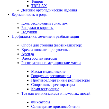
Tempur
TRELAX
Детские ортопедические изделия
Беременность и роды
Компрессионный трикотаж
Бандажи и корсеты
Подушки
Профилактика, лечение и реабилитация
Опора для стояния (вертикализатор)
Кресла-коляски прогулочные
Аренда
Электростимуляторы
Респираторы и медицинские маски
Маски медицинские
Городские респираторы
Противоаллергенные респираторы
Спортивные респираторы
Комплектующие
Товары для инвалидов и пожилых людей
Фиксаторы
Санитарные приспособления