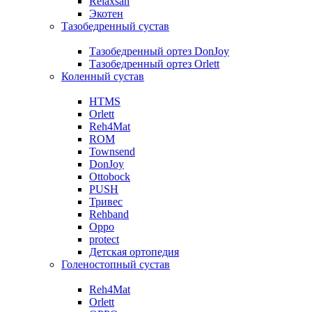
Relaxsan
Экотен
Тазобедренный сустав
Тазобедренный ортез DonJoy
Тазобедренный ортез Orlett
Коленный сустав
HTMS
Orlett
Reh4Mat
ROM
Townsend
DonJoy
Ottobock
PUSH
Тривес
Rehband
Oppo
protect
Детская ортопедия
Голеностопный сустав
Reh4Mat
Orlett