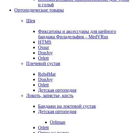
и гольф
Ортопедические товары
Шея
Фиксаторы и аксессуары для шейного
бандажа Филадельфия – MedVRus
HTMS
Ossur
DonJoy
Orlett
Плечевой сустав
Reh4Mat
DonJoy
Orlett
Детская ортопедия
Локоть, запястье, кисть
Бандажи на локтевой сустав
Детская ортопедия
Orliman
Orlett
Ортез на палец