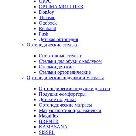
OPPO
OPTIMA MOLLITER
DonJoy
Thuasne
Ottobock
Rehband
Push
Детская ортопедия
Ортопедические стельки
Спортивные стельки
Стельки для обуви с каблуком
Стельки детские
Стельки ортопедические
Ортопедические подушки и матрасы
Ортопедические подушки для сна
Подушки-комфортеры
Детские подушки
Ортопедические матрасы
Матрас противопролежневый
Magniflex
BRENER
KAMASANA
SISSEL