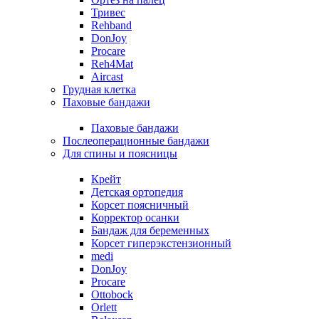
Тривес
Rehband
DonJoy
Procare
Reh4Mat
Aircast
Грудная клетка
Паховые бандажи
Паховые бандажи
Послеоперационные бандажи
Для спины и поясницы
Крейт
Детская ортопедия
Корсет поясничный
Корректор осанки
Бандаж для беременных
Корсет гиперэкстензионный
medi
DonJoy
Procare
Ottobock
Orlett