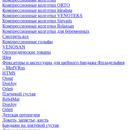
Компрессионные колготки ORTO
Компрессионные колготки Idealista
Компрессионные колготки VENOTEKS
Компрессионные колготки Sigvaris
Компрессионные колготки Relaxsan
Компрессионные колготки для беременных
Смотреть все
Компрессионные гольфы
VENOSAN
Ортопедические товары
Шея
Фиксаторы и аксессуары для шейного бандажа Филадельфия
– MedVRus
HTMS
Ossur
DonJoy
Orlett
Плечевой сустав
Reh4Mat
DonJoy
Orlett
Детская ортопедия
Локоть, запястье, кисть
Бандажи на локтевой сустав