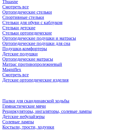
Thuasne
Смотреть все
Ортопедические стельки
Спортивные стельки
Стельки для обуви с каблуком
Стельки детские
Стельки ортопедические
Ортопедические подушки и матрасы
Ортопедические подушки для сна
Подушки-комфортеры
Детские подушки
Ортопедические матрасы
Матрас противопролежневый
Magniflex
Смотреть все
Детские ортопедические изделия
Палки для скандинавской ходьбы
Гимнастические мячи
Рециркуляторы, ингаляторы, солевые лампы
Детские небулайзеры
Солевые лампы
Костыли, трости, ходунки