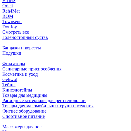
HTMS
Orlett
Reh4Mat
ROM
Townsend
DonJoy
Смотреть все
Голеностопный сустав
Бандажи и корсеты
Подушки
Фиксаторы
Санитарные приспособления
Косметика и уход
Gehwol
Тейпы
Кинезиотейпы
Товары для медицины
Расходные материалы для рентгенологии
Товары для маломобильных групп населения
Фитнес оборудование
Спортивное питание
Массажеры для ног