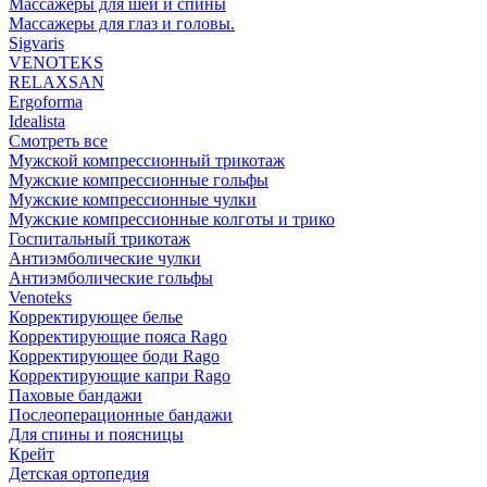
Массажеры для шеи и спины
Массажеры для глаз и головы.
Sigvaris
VENOTEKS
RELAXSAN
Ergoforma
Idealista
Смотреть все
Мужской компрессионный трикотаж
Мужские компрессионные гольфы
Мужские компрессионные чулки
Мужские компрессионные колготы и трико
Госпитальный трикотаж
Антиэмболические чулки
Антиэмболические гольфы
Venoteks
Корректирующее белье
Корректирующие пояса Rago
Корректирующее боди Rago
Корректирующие капри Rago
Паховые бандажи
Послеоперационные бандажи
Для спины и поясницы
Крейт
Детская ортопедия