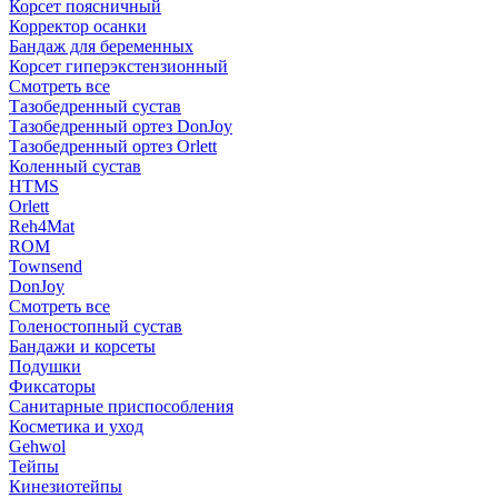
Корсет поясничный
Корректор осанки
Бандаж для беременных
Корсет гиперэкстензионный
Смотреть все
Тазобедренный сустав
Тазобедренный ортез DonJoy
Тазобедренный ортез Orlett
Коленный сустав
HTMS
Orlett
Reh4Mat
ROM
Townsend
DonJoy
Смотреть все
Голеностопный сустав
Бандажи и корсеты
Подушки
Фиксаторы
Санитарные приспособления
Косметика и уход
Gehwol
Тейпы
Кинезиотейпы