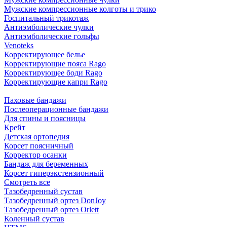
Мужские компрессионные колготы и трико
Госпитальный трикотаж
Антиэмболические чулки
Антиэмболические гольфы
Venoteks
Корректирующее белье
Корректирующие пояса Rago
Корректирующее боди Rago
Корректирующие капри Rago
Паховые бандажи
Послеоперационные бандажи
Для спины и поясницы
Крейт
Детская ортопедия
Корсет поясничный
Корректор осанки
Бандаж для беременных
Корсет гиперэкстензионный
Смотреть все
Тазобедренный сустав
Тазобедренный ортез DonJoy
Тазобедренный ортез Orlett
Коленный сустав