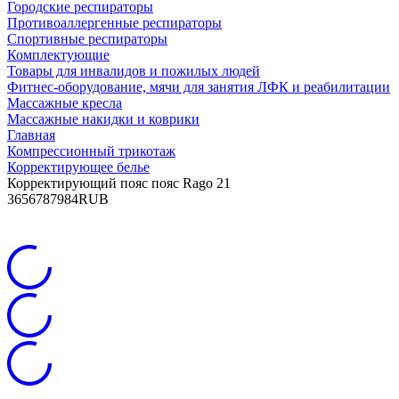
Городские респираторы
Противоаллергенные респираторы
Спортивные респираторы
Комплектующие
Товары для инвалидов и пожилых людей
Фитнес-оборудование, мячи для занятия ЛФК и реабилитации
Массажные кресла
Массажные накидки и коврики
Главная
Компрессионный трикотаж
Корректирующее белье
Корректирующий пояс пояс Rago 21
36
5678
7984
RUB