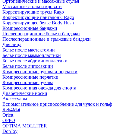
Ортопедические и массажные стулья
Массажные столы и кровати
Корректирующие трусы Rago
Корректирующие панталоны Rago
Корректирующее белье Body Hush
Компрессионные бандажи
Послеоперационное белье и бандажи
Послеоперационные и грыжевые бандажи
Для лица
Белье после мастектомии
Белье после маммопластики
Белье после абдоминопластики
Белье после липосакции
Компрессионные рукава и перчатки
Компрессионные перчатки
Компрессионные рукава
Компрессионная одежда для спорта
Диабетические носки
Аксессуары
Вспомогательное приспособление для чулок и гольф
Reh4Mat
Orlett
OPPO
OPTIMA MOLLITER
DonJoy