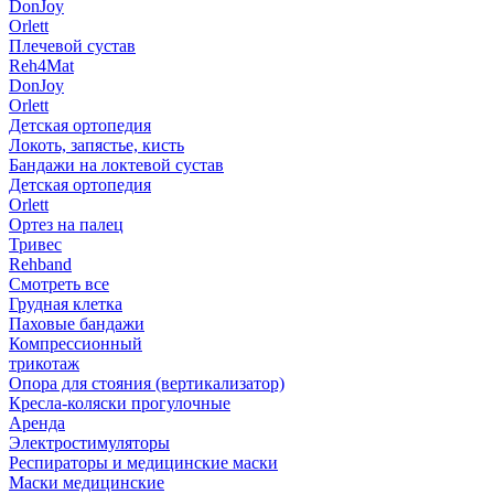
DonJoy
Orlett
Плечевой сустав
Reh4Mat
DonJoy
Orlett
Детская ортопедия
Локоть, запястье, кисть
Бандажи на локтевой сустав
Детская ортопедия
Orlett
Ортез на палец
Тривес
Rehband
Смотреть все
Грудная клетка
Паховые бандажи
Компрессионный
трикотаж
Опора для стояния (вертикализатор)
Кресла-коляски прогулочные
Аренда
Электростимуляторы
Респираторы и медицинские маски
Маски медицинские