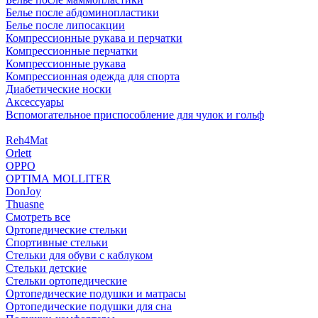
Белье после абдоминопластики
Белье после липосакции
Компрессионные рукава и перчатки
Компрессионные перчатки
Компрессионные рукава
Компрессионная одежда для спорта
Диабетические носки
Аксессуары
Вспомогательное приспособление для чулок и гольф
Reh4Mat
Orlett
OPPO
OPTIMA MOLLITER
DonJoy
Thuasne
Смотреть все
Ортопедические стельки
Спортивные стельки
Стельки для обуви с каблуком
Стельки детские
Стельки ортопедические
Ортопедические подушки и матрасы
Ортопедические подушки для сна