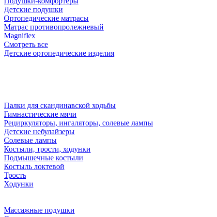
Подушки-комфортеры
Детские подушки
Ортопедические матрасы
Матрас противопролежневый
Magniflex
Смотреть все
Детские ортопедические изделия
Палки для скандинавской ходьбы
Гимнастические мячи
Рециркуляторы, ингаляторы, солевые лампы
Детские небулайзеры
Солевые лампы
Костыли, трости, ходунки
Подмышечные костыли
Костыль локтевой
Трость
Ходунки
Массажные подушки