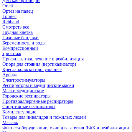
Детская ортопедия
Orlett
Ортез на палец
Тривес
Rehband
Смотреть все
Грудная клетка
Паховые бандажи
Беременность и роды
Компрессионный
трикотаж
Профилактика, лечение и реабилитация
Опора для стояния (вертикализатор)
Кресла-коляски прогулочные
Аренда
Электростимуляторы
Респираторы и медицинские маски
Маски медицинские
Городские респираторы
Противоаллергенные респираторы
Спортивные респираторы
Комплектующие
Товары для инвалидов и пожилых людей
Массаж
Фитнес-оборудование, мячи для занятия ЛФК и реабилитации