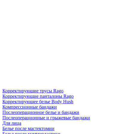
Корректирующие трусы Rago
Корректирующие панталоны Rago
Корректирующее белье Body Hush
Компрессионные бандажи
Послеоперационное белье и бандажи
Послеоперационные и грыжевые бандажи
Для лица
Белье после мастектомии
Белье после маммопластики