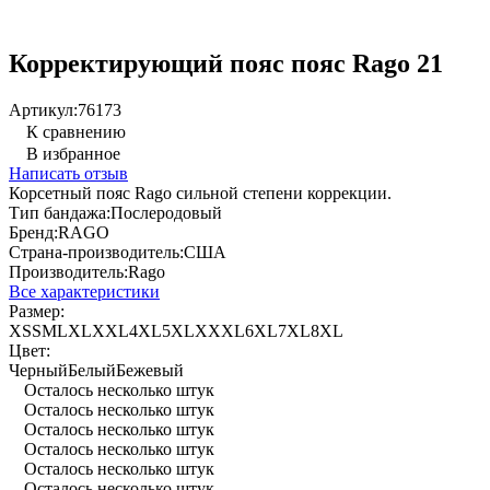
Корректирующий пояс пояс Rago 21
Артикул:
76173
К сравнению
В избранное
Написать отзыв
Корсетный пояс Rago сильной степени коррекции.
Тип бандажа:
Послеродовый
Бренд:
RAGO
Страна-производитель:
США
Производитель:
Rago
Все характеристики
Размер:
XS
S
M
L
XL
XXL
4XL
5XL
XXXL
6XL
7XL
8XL
Цвет:
Черный
Белый
Бежевый
Осталось несколько штук
Осталось несколько штук
Осталось несколько штук
Осталось несколько штук
Осталось несколько штук
Осталось несколько штук