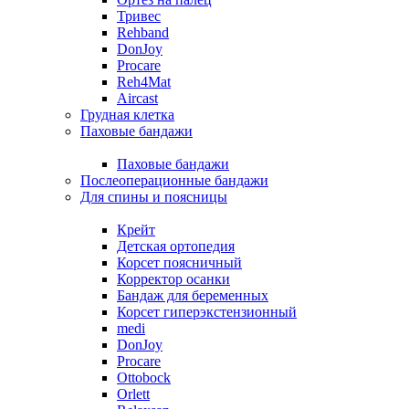
Тривес
Rehband
DonJoy
Procare
Reh4Mat
Aircast
Грудная клетка
Паховые бандажи
Паховые бандажи
Послеоперационные бандажи
Для спины и поясницы
Крейт
Детская ортопедия
Корсет поясничный
Корректор осанки
Бандаж для беременных
Корсет гиперэкстензионный
medi
DonJoy
Procare
Ottobock
Orlett