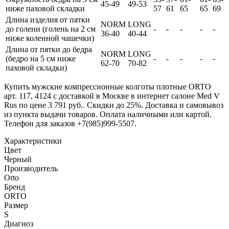
45-49
49-53
ниже паховой складки
57
61
65
65
69
Длина изделия от пятки
NORM
LONG
до голени (голень на 2 см
-
-
-
-
-
36-40
40-44
ниже коленной чашечки)
Длина от пятки до бедра
NORM
LONG
(бедро на 5 см ниже
-
-
-
-
-
62-70
70-82
паховой складки)
Купить мужские компрессионные колготы плотные ORTO
арт. 117, 4124 с доставкой в Москве в интернет салоне Med V
Rus по цене 3 791 руб.. Скидки до 25%. Доставка и самовывоз
из пункта выдачи товаров. Оплата наличными или картой.
Телефон для заказов +7(985)999-5507.
Характеристики
Цвет
Черный
Производитель
Orto
Бренд
ORTO
Размер
S
Диагноз