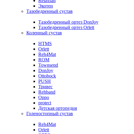
Relaxsan
Экотен
Тазобедренный сустав
Тазобедренный ортез DonJoy
Тазобедренный ортез Orlett
Коленный сустав
HTMS
Orlett
Reh4Mat
ROM
Townsend
DonJoy
Ottobock
PUSH
Тривес
Rehband
Oppo
protect
Детская ортопедия
Голеностопный сустав
Reh4Mat
Orlett