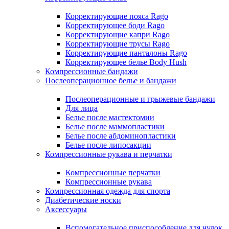
Корректирующие пояса Rago
Корректирующее боди Rago
Корректирующие капри Rago
Корректирующие трусы Rago
Корректирующие панталоны Rago
Корректирующее белье Body Hush
Компрессионные бандажи
Послеоперационное белье и бандажи
Послеоперационные и грыжевые бандажи
Для лица
Белье после мастектомии
Белье после маммопластики
Белье после абдоминопластики
Белье после липосакции
Компрессионные рукава и перчатки
Компрессионные перчатки
Компрессионные рукава
Компрессионная одежда для спорта
Диабетические носки
Аксессуары
Вспомогательное приспособление для чулок