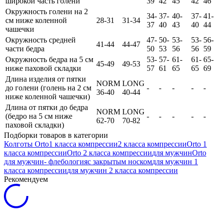
широкой часть голени
39
42
45
42
46
Окружность голени на 2
34-
37-
40-
37-
41-
см ниже коленной
28-31
31-34
37
40
43
40
44
чашечки
Окружность средней
47-
50-
53-
53-
56-
41-44
44-47
части бедра
50
53
56
56
59
Окружность бедра на 5 см
53-
57-
61-
61-
65-
45-49
49-53
ниже паховой складки
57
61
65
65
69
Длина изделия от пятки
NORM
LONG
до голени (голень на 2 см
-
-
-
-
-
36-40
40-44
ниже коленной чашечки)
Длина от пятки до бедра
NORM
LONG
(бедро на 5 см ниже
-
-
-
-
-
62-70
70-82
паховой складки)
Подборки товаров в категории
Колготы
Orto
1 класса компрессии
2 класса компрессии
Orto 1
класса компрессии
Orto 2 класса компрессии
для мужчин
Orto
для мужчин
- флебология
с закрытым носком
для мужчин 1
класса компрессии
для мужчин 2 класса компрессии
Рекомендуем