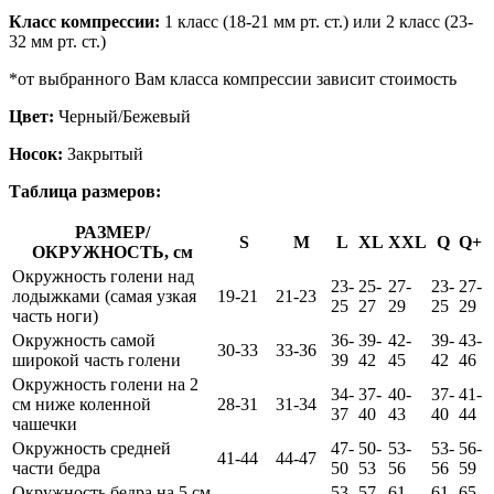
Класс компрессии:
1 класс (18-21 мм рт. ст.) или 2 класс (23-
32 мм рт. ст.)
*от выбранного Вам класса компрессии зависит стоимость
Цвет:
Черный/Бежевый
Носок:
Закрытый
Таблица размеров:
РАЗМЕР/
S
M
L
XL
XXL
Q
Q+
ОКРУЖНОСТЬ, см
Окружность голени над
23-
25-
27-
23-
27-
лодыжками (самая узкая
19-21
21-23
25
27
29
25
29
часть ноги)
Окружность самой
36-
39-
42-
39-
43-
30-33
33-36
широкой часть голени
39
42
45
42
46
Окружность голени на 2
34-
37-
40-
37-
41-
см ниже коленной
28-31
31-34
37
40
43
40
44
чашечки
Окружность средней
47-
50-
53-
53-
56-
41-44
44-47
части бедра
50
53
56
56
59
Окружность бедра на 5 см
53-
57-
61-
61-
65-