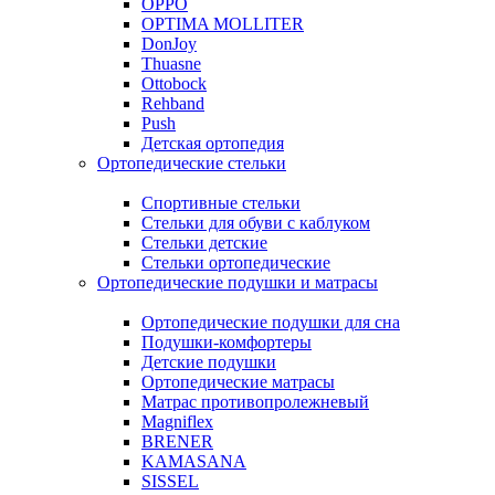
OPPO
OPTIMA MOLLITER
DonJoy
Thuasne
Ottobock
Rehband
Push
Детская ортопедия
Ортопедические стельки
Спортивные стельки
Стельки для обуви с каблуком
Стельки детские
Стельки ортопедические
Ортопедические подушки и матрасы
Ортопедические подушки для сна
Подушки-комфортеры
Детские подушки
Ортопедические матрасы
Матрас противопролежневый
Magniflex
BRENER
KAMASANA
SISSEL