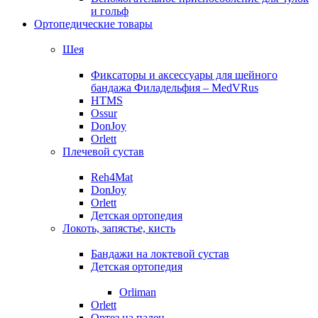
и гольф
Ортопедические товары
Шея
Фиксаторы и аксессуары для шейного
бандажа Филадельфия – MedVRus
HTMS
Ossur
DonJoy
Orlett
Плечевой сустав
Reh4Mat
DonJoy
Orlett
Детская ортопедия
Локоть, запястье, кисть
Бандажи на локтевой сустав
Детская ортопедия
Orliman
Orlett
Ортез на палец