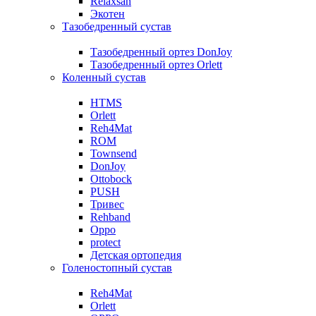
Relaxsan
Экотен
Тазобедренный сустав
Тазобедренный ортез DonJoy
Тазобедренный ортез Orlett
Коленный сустав
HTMS
Orlett
Reh4Mat
ROM
Townsend
DonJoy
Ottobock
PUSH
Тривес
Rehband
Oppo
protect
Детская ортопедия
Голеностопный сустав
Reh4Mat
Orlett