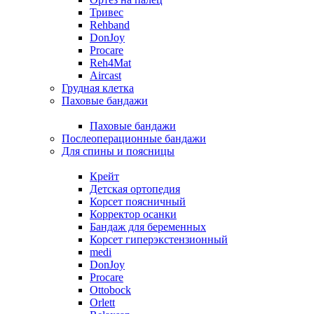
Тривес
Rehband
DonJoy
Procare
Reh4Mat
Aircast
Грудная клетка
Паховые бандажи
Паховые бандажи
Послеоперационные бандажи
Для спины и поясницы
Крейт
Детская ортопедия
Корсет поясничный
Корректор осанки
Бандаж для беременных
Корсет гиперэкстензионный
medi
DonJoy
Procare
Ottobock
Orlett