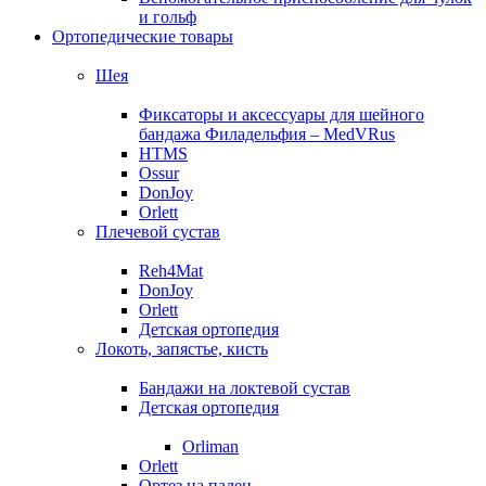
и гольф
Ортопедические товары
Шея
Фиксаторы и аксессуары для шейного
бандажа Филадельфия – MedVRus
HTMS
Ossur
DonJoy
Orlett
Плечевой сустав
Reh4Mat
DonJoy
Orlett
Детская ортопедия
Локоть, запястье, кисть
Бандажи на локтевой сустав
Детская ортопедия
Orliman
Orlett
Ортез на палец