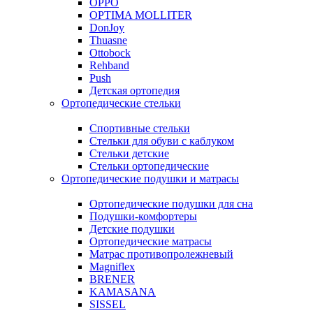
OPPO
OPTIMA MOLLITER
DonJoy
Thuasne
Ottobock
Rehband
Push
Детская ортопедия
Ортопедические стельки
Спортивные стельки
Стельки для обуви с каблуком
Стельки детские
Стельки ортопедические
Ортопедические подушки и матрасы
Ортопедические подушки для сна
Подушки-комфортеры
Детские подушки
Ортопедические матрасы
Матрас противопролежневый
Magniflex
BRENER
KAMASANA
SISSEL