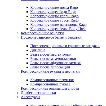
Корректирующие пояса Rago
Корректирующее боди Rago
Корректирующие капри Rago
Корректирующие трусы Rago
Корректирующие панталоны Rago
Корректирующее белье Body Hush
Компрессионные бандажи
Послеоперационное белье и бандажи
Послеоперационные и грыжевые бандажи
Для лица
Белье после мастектомии
Белье после маммопластики
Белье после абдоминопластики
Белье после липосакции
Компрессионные рукава и перчатки
Компрессионные перчатки
Компрессионные рукава
Компрессионная одежда для спорта
Диабетические носки
Аксессуары
Вспомогательное приспособление для чулок