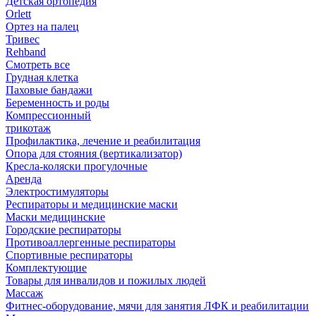
Детская ортопедия
Orlett
Ортез на палец
Тривес
Rehband
Смотреть все
Грудная клетка
Паховые бандажи
Беременность и роды
Компрессионный
трикотаж
Профилактика, лечение и реабилитация
Опора для стояния (вертикализатор)
Кресла-коляски прогулочные
Аренда
Электростимуляторы
Респираторы и медицинские маски
Маски медицинские
Городские респираторы
Противоаллергенные респираторы
Спортивные респираторы
Комплектующие
Товары для инвалидов и пожилых людей
Массаж
Фитнес-оборудование, мячи для занятия ЛФК и реабилитации