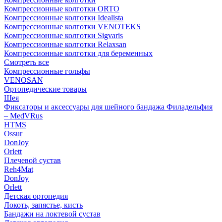
Компрессионные колготки ORTO
Компрессионные колготки Idealista
Компрессионные колготки VENOTEKS
Компрессионные колготки Sigvaris
Компрессионные колготки Relaxsan
Компрессионные колготки для беременных
Смотреть все
Компрессионные гольфы
VENOSAN
Ортопедические товары
Шея
Фиксаторы и аксессуары для шейного бандажа Филадельфия
– MedVRus
HTMS
Ossur
DonJoy
Orlett
Плечевой сустав
Reh4Mat
DonJoy
Orlett
Детская ортопедия
Локоть, запястье, кисть
Бандажи на локтевой сустав