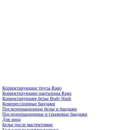
Корректирующие трусы Rago
Корректирующие панталоны Rago
Корректирующее белье Body Hush
Компрессионные бандажи
Послеоперационное белье и бандажи
Послеоперационные и грыжевые бандажи
Для лица
Белье после мастектомии
Белье после маммопластики