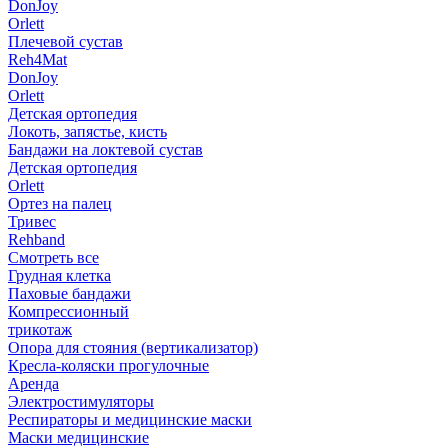
DonJoy
Orlett
Плечевой сустав
Reh4Mat
DonJoy
Orlett
Детская ортопедия
Локоть, запястье, кисть
Бандажи на локтевой сустав
Детская ортопедия
Orlett
Ортез на палец
Тривес
Rehband
Смотреть все
Грудная клетка
Паховые бандажи
Компрессионный
трикотаж
Опора для стояния (вертикализатор)
Кресла-коляски прогулочные
Аренда
Электростимуляторы
Респираторы и медицинские маски
Маски медицинские