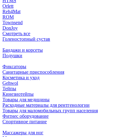
HTMS
Orlett
Reh4Mat
ROM
Townsend
DonJoy
Смотреть все
Голеностопный сустав
Бандажи и корсеты
Подушки
Фиксаторы
Санитарные приспособления
Косметика и уход
Gehwol
Тейпы
Кинезиотейпы
Товары для медицины
Расходные материалы для рентгенологии
Товары для маломобильных групп населения
Фитнес оборудование
Спортивное питание
Массажеры для ног