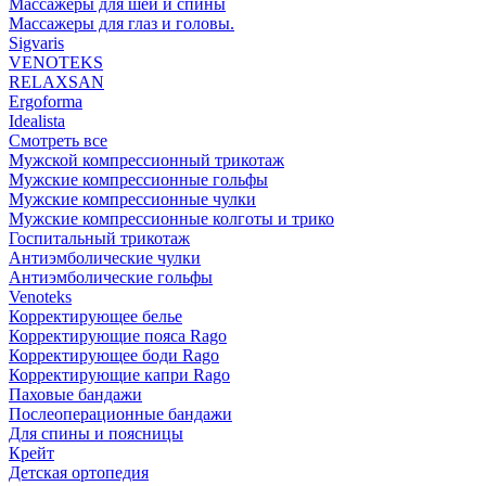
Массажеры для шеи и спины
Массажеры для глаз и головы.
Sigvaris
VENOTEKS
RELAXSAN
Ergoforma
Idealista
Смотреть все
Мужской компрессионный трикотаж
Мужские компрессионные гольфы
Мужские компрессионные чулки
Мужские компрессионные колготы и трико
Госпитальный трикотаж
Антиэмболические чулки
Антиэмболические гольфы
Venoteks
Корректирующее белье
Корректирующие пояса Rago
Корректирующее боди Rago
Корректирующие капри Rago
Паховые бандажи
Послеоперационные бандажи
Для спины и поясницы
Крейт
Детская ортопедия