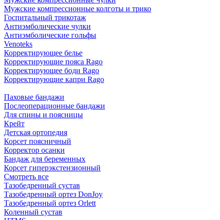
Мужские компрессионные колготы и трико
Госпитальный трикотаж
Антиэмболические чулки
Антиэмболические гольфы
Venoteks
Корректирующее белье
Корректирующие пояса Rago
Корректирующее боди Rago
Корректирующие капри Rago
Паховые бандажи
Послеоперационные бандажи
Для спины и поясницы
Крейт
Детская ортопедия
Корсет поясничный
Корректор осанки
Бандаж для беременных
Корсет гиперэкстензионный
Смотреть все
Тазобедренный сустав
Тазобедренный ортез DonJoy
Тазобедренный ортез Orlett
Коленный сустав