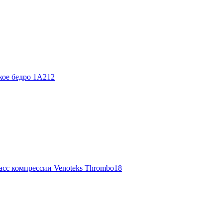
кое бедро 1A212
асс компрессии Venoteks Thrombo18