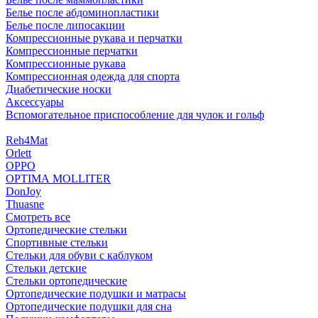
Белье после абдоминопластики
Белье после липосакции
Компрессионные рукава и перчатки
Компрессионные перчатки
Компрессионные рукава
Компрессионная одежда для спорта
Диабетические носки
Аксессуары
Вспомогательное приспособление для чулок и гольф
Reh4Mat
Orlett
OPPO
OPTIMA MOLLITER
DonJoy
Thuasne
Смотреть все
Ортопедические стельки
Спортивные стельки
Стельки для обуви с каблуком
Стельки детские
Стельки ортопедические
Ортопедические подушки и матрасы
Ортопедические подушки для сна