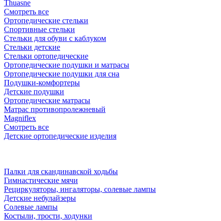
Thuasne
Смотреть все
Ортопедические стельки
Спортивные стельки
Стельки для обуви с каблуком
Стельки детские
Стельки ортопедические
Ортопедические подушки и матрасы
Ортопедические подушки для сна
Подушки-комфортеры
Детские подушки
Ортопедические матрасы
Матрас противопролежневый
Magniflex
Смотреть все
Детские ортопедические изделия
Палки для скандинавской ходьбы
Гимнастические мячи
Рециркуляторы, ингаляторы, солевые лампы
Детские небулайзеры
Солевые лампы
Костыли, трости, ходунки