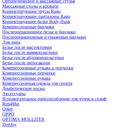
Ортопедические и массажные стулья
Массажные столы и кровати
Корректирующие трусы Rago
Корректирующие панталоны Rago
Корректирующее белье Body Hush
Компрессионные бандажи
Послеоперационное белье и бандажи
Послеоперационные и грыжевые бандажи
Для лица
Белье после мастектомии
Белье после маммопластики
Белье после абдоминопластики
Белье после липосакции
Компрессионные рукава и перчатки
Компрессионные перчатки
Компрессионные рукава
Компрессионная одежда для спорта
Диабетические носки
Аксессуары
Вспомогательное приспособление для чулок и гольф
Reh4Mat
Orlett
OPPO
OPTIMA MOLLITER
DonJoy