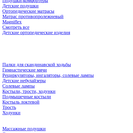
Подушки-комфортеры
Детские подушки
Ортопедические матрасы
Матрас противопролежневый
Magniflex
Смотреть все
Детские ортопедические изделия
Палки для скандинавской ходьбы
Гимнастические мячи
Рециркуляторы, ингаляторы, солевые лампы
Детские небулайзеры
Солевые лампы
Костыли, трости, ходунки
Подмышечные костыли
Костыль локтевой
Трость
Ходунки
Массажные подушки