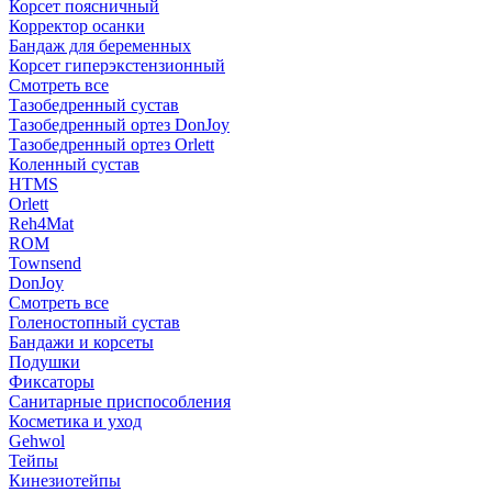
Корсет поясничный
Корректор осанки
Бандаж для беременных
Корсет гиперэкстензионный
Смотреть все
Тазобедренный сустав
Тазобедренный ортез DonJoy
Тазобедренный ортез Orlett
Коленный сустав
HTMS
Orlett
Reh4Mat
ROM
Townsend
DonJoy
Смотреть все
Голеностопный сустав
Бандажи и корсеты
Подушки
Фиксаторы
Санитарные приспособления
Косметика и уход
Gehwol
Тейпы
Кинезиотейпы