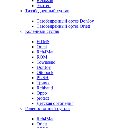
Relaxsan
Экотен
Тазобедренный сустав
Тазобедренный ортез DonJoy
Тазобедренный ортез Orlett
Коленный сустав
HTMS
Orlett
Reh4Mat
ROM
Townsend
DonJoy
Ottobock
PUSH
Тривес
Rehband
Oppo
protect
Детская ортопедия
Голеностопный сустав
Reh4Mat
Orlett