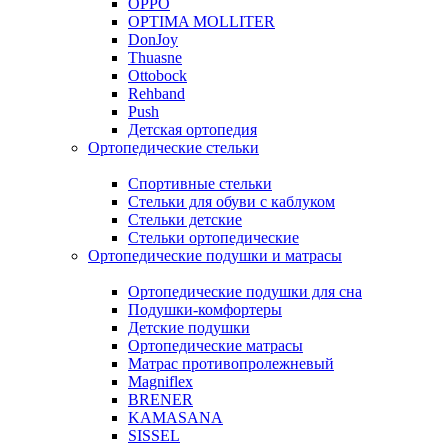
OPPO
OPTIMA MOLLITER
DonJoy
Thuasne
Ottobock
Rehband
Push
Детская ортопедия
Ортопедические стельки
Спортивные стельки
Стельки для обуви с каблуком
Стельки детские
Стельки ортопедические
Ортопедические подушки и матрасы
Ортопедические подушки для сна
Подушки-комфортеры
Детские подушки
Ортопедические матрасы
Матрас противопролежневый
Magniflex
BRENER
KAMASANA
SISSEL