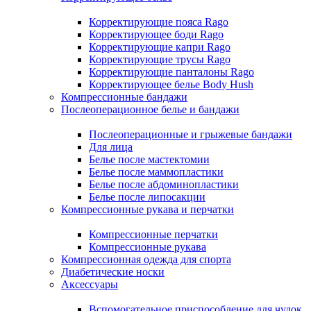
Корректирующие пояса Rago
Корректирующее боди Rago
Корректирующие капри Rago
Корректирующие трусы Rago
Корректирующие панталоны Rago
Корректирующее белье Body Hush
Компрессионные бандажи
Послеоперационное белье и бандажи
Послеоперационные и грыжевые бандажи
Для лица
Белье после мастектомии
Белье после маммопластики
Белье после абдоминопластики
Белье после липосакции
Компрессионные рукава и перчатки
Компрессионные перчатки
Компрессионные рукава
Компрессионная одежда для спорта
Диабетические носки
Аксессуары
Вспомогательное приспособление для чулок