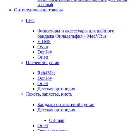
и гольф
Ортопедические товары
Шея
Фиксаторы и аксессуары для шейного
бандажа Филадельфия – MedVRus
HTMS
Ossur
DonJoy
Orlett
Плечевой сустав
Reh4Mat
DonJoy
Orlett
Детская ортопедия
Локоть, запястье, кисть
Бандажи на локтевой сустав
Детская ортопедия
Orliman
Orlett
Ортез на палец