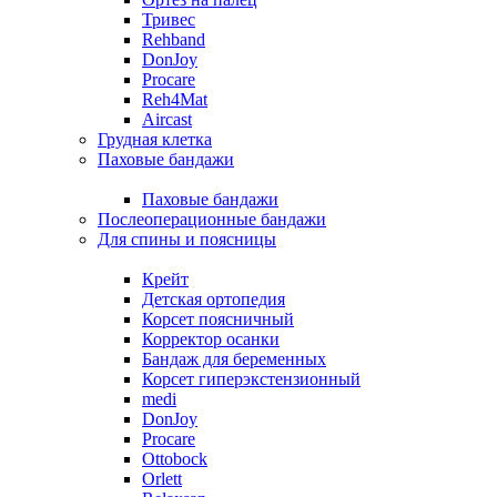
Тривес
Rehband
DonJoy
Procare
Reh4Mat
Aircast
Грудная клетка
Паховые бандажи
Паховые бандажи
Послеоперационные бандажи
Для спины и поясницы
Крейт
Детская ортопедия
Корсет поясничный
Корректор осанки
Бандаж для беременных
Корсет гиперэкстензионный
medi
DonJoy
Procare
Ottobock
Orlett