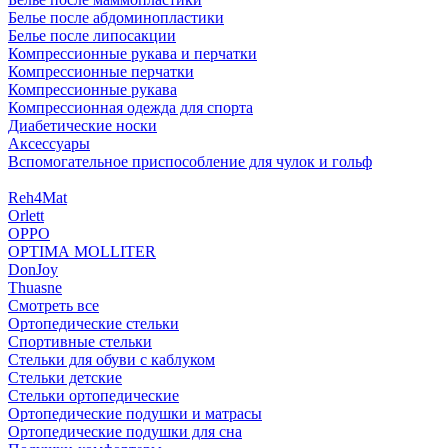
Белье после абдоминопластики
Белье после липосакции
Компрессионные рукава и перчатки
Компрессионные перчатки
Компрессионные рукава
Компрессионная одежда для спорта
Диабетические носки
Аксессуары
Вспомогательное приспособление для чулок и гольф
Reh4Mat
Orlett
OPPO
OPTIMA MOLLITER
DonJoy
Thuasne
Смотреть все
Ортопедические стельки
Спортивные стельки
Стельки для обуви с каблуком
Стельки детские
Стельки ортопедические
Ортопедические подушки и матрасы
Ортопедические подушки для сна