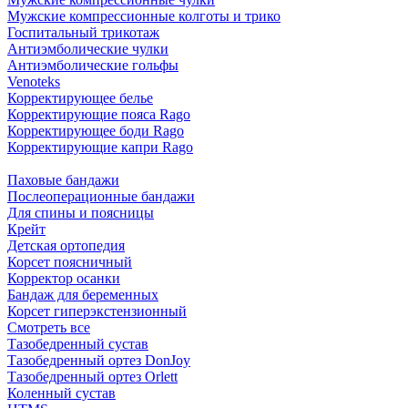
Мужские компрессионные колготы и трико
Госпитальный трикотаж
Антиэмболические чулки
Антиэмболические гольфы
Venoteks
Корректирующее белье
Корректирующие пояса Rago
Корректирующее боди Rago
Корректирующие капри Rago
Паховые бандажи
Послеоперационные бандажи
Для спины и поясницы
Крейт
Детская ортопедия
Корсет поясничный
Корректор осанки
Бандаж для беременных
Корсет гиперэкстензионный
Смотреть все
Тазобедренный сустав
Тазобедренный ортез DonJoy
Тазобедренный ортез Orlett
Коленный сустав