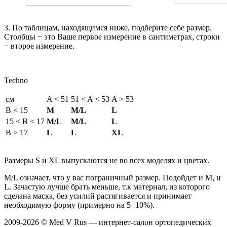
3. По таблицам, находящимся ниже, подберите себе размер.
Столбцы − это Ваше первое измерение в сантиметрах, строки
− второе измерение.
Techno
см
A < 51
51 < A < 53
A > 53
B < 15
M
M/L
L
15 < B < 17
M/L
M/L
L
B > 17
L
L
XL
Размеры S и XL выпускаются не во всех моделях и цветах.
M/L означает, что у вас пограничный размер. Подойдет и M, и
L. Зачастую лучше брать меньше, т.к материал, из которого
сделана маска, без усилий растягивается и принимает
необходимую форму (примерно на 5−10%).
2009-2026 © Med V Rus — интернет-салон ортопедических