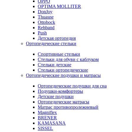
OPPO
OPTIMA MOLLITER
DonJoy
Thuasne
Ottobock
Rehband
Push
Детская ортопедия
Ортопедические стельки
Спортивные стельки
Стельки для обуви с каблуком
Стельки детские
Стельки ортопедические
Ортопедические подушки и матрасы
Ортопедические подушки для сна
Подушки-комфортеры
Детские подушки
Ортопедические матрасы
Матрас противопролежневый
Magniflex
BRENER
KAMASANA
SISSEL