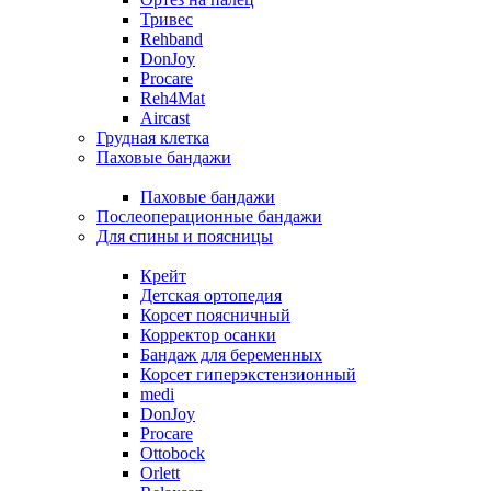
Тривес
Rehband
DonJoy
Procare
Reh4Mat
Aircast
Грудная клетка
Паховые бандажи
Паховые бандажи
Послеоперационные бандажи
Для спины и поясницы
Крейт
Детская ортопедия
Корсет поясничный
Корректор осанки
Бандаж для беременных
Корсет гиперэкстензионный
medi
DonJoy
Procare
Ottobock
Orlett