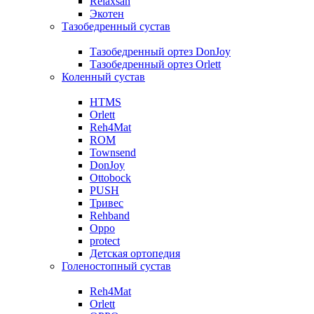
Relaxsan
Экотен
Тазобедренный сустав
Тазобедренный ортез DonJoy
Тазобедренный ортез Orlett
Коленный сустав
HTMS
Orlett
Reh4Mat
ROM
Townsend
DonJoy
Ottobock
PUSH
Тривес
Rehband
Oppo
protect
Детская ортопедия
Голеностопный сустав
Reh4Mat
Orlett