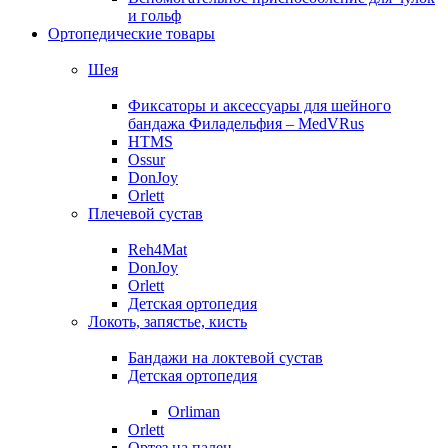
и гольф
Ортопедические товары
Шея
Фиксаторы и аксессуары для шейного
бандажа Филадельфия – MedVRus
HTMS
Ossur
DonJoy
Orlett
Плечевой сустав
Reh4Mat
DonJoy
Orlett
Детская ортопедия
Локоть, запястье, кисть
Бандажи на локтевой сустав
Детская ортопедия
Orliman
Orlett
Ортез на палец