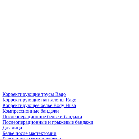
Корректирующие трусы Rago
Корректирующие панталоны Rago
Корректирующее белье Body Hush
Компрессионные бандажи
Послеоперационное белье и бандажи
Послеоперационные и грыжевые бандажи
Для лица
Белье после мастектомии
Белье после маммопластики