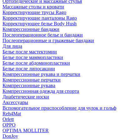
Ортопедические и массажные стулья
Массажные столы и кровати
Корректирующие трусы Rago
Корректирующие панталоны Rago
Корректирующее белье Body Hush
Компрессионные бандажи
Послеоперационное белье и бандажи
Послеоперационные и грыжевые бандажи
Для лица
Белье после мастектомии
Белье после маммопластики
Белье после абдоминопластики
Белье после липосакции
Компрессионные рукава и перчатки
Компрессионные перчатки
Компрессионные рукава
Компрессионная одежда для спорта
Диабетические носки
Аксессуары
Вспомогательное приспособление для чулок и гольф
Reh4Mat
Orlett
OPPO
OPTIMA MOLLITER
DonJoy