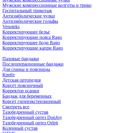
Мужские компрессионные колготы и трико
Госпитальный трикотаж
Антиэмболические чулки
Антиэмболические гольфы
Venoteks
Корректирующее белье
Корректирующие пояса Rago
Корректирующее боди Rago
Корректирующие капри Rago
Паховые бандажи
Послеоперационные бандажи
Для спины и поясницы
Крейт
Детская ортопедия
Корсет поясничный
Корректор осанки
Бандаж для беременных
Корсет гиперэкстензионный
Смотреть все
Тазобедренный сустав
Тазобедренный ортез DonJoy
Тазобедренный ортез Orlett
Коленный сустав