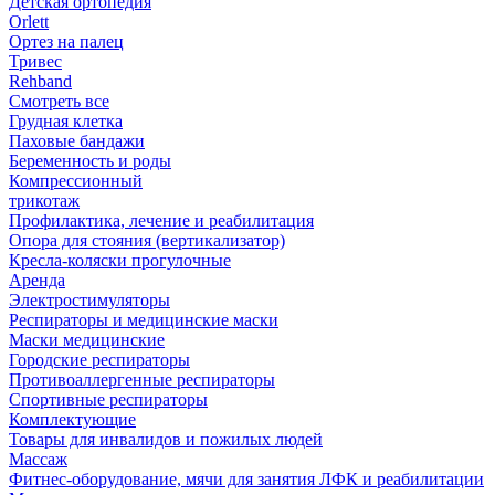
Детская ортопедия
Orlett
Ортез на палец
Тривес
Rehband
Смотреть все
Грудная клетка
Паховые бандажи
Беременность и роды
Компрессионный
трикотаж
Профилактика, лечение и реабилитация
Опора для стояния (вертикализатор)
Кресла-коляски прогулочные
Аренда
Электростимуляторы
Респираторы и медицинские маски
Маски медицинские
Городские респираторы
Противоаллергенные респираторы
Спортивные респираторы
Комплектующие
Товары для инвалидов и пожилых людей
Массаж
Фитнес-оборудование, мячи для занятия ЛФК и реабилитации