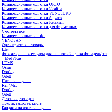
Компрессионные колготки ORTO
Компрессионные колготки Idealista
Компрессионные колготки VENOTEKS
Компрессионные колготки Sigvaris
Компрессионные колготки Relaxsan
Компрессионные колготки для беременных
Смотреть все
Компрессионные гольфы
VENOSAN
Ортопедические товары
Шея
Фиксаторы и аксессуары для шейного бандажа Филадельфия
– MedVRus
HTMS
Ossur
DonJoy
Orlett
Плечевой сустав
Reh4Mat
DonJoy
Orlett
Детская ортопедия
Локоть, запястье, кисть
Бандажи на локтевой сустав