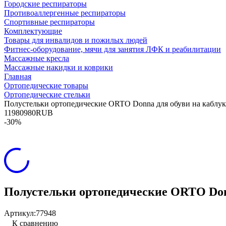
Городские респираторы
Противоаллергенные респираторы
Спортивные респираторы
Комплектующие
Товары для инвалидов и пожилых людей
Фитнес-оборудование, мячи для занятия ЛФК и реабилитации
Массажные кресла
Массажные накидки и коврики
Главная
Ортопедические товары
Ортопедические стельки
Полустельки ортопедические ORTO Donna для обуви на каблук
11
980
980
RUB
-30%
Полустельки ортопедические ORTO Don
Артикул:
77948
К сравнению