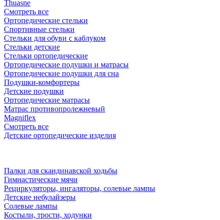
Thuasne
Смотреть все
Ортопедические стельки
Спортивные стельки
Стельки для обуви с каблуком
Стельки детские
Стельки ортопедические
Ортопедические подушки и матрасы
Ортопедические подушки для сна
Подушки-комфортеры
Детские подушки
Ортопедические матрасы
Матрас противопролежневый
Magniflex
Смотреть все
Детские ортопедические изделия
Палки для скандинавской ходьбы
Гимнастические мячи
Рециркуляторы, ингаляторы, солевые лампы
Детские небулайзеры
Солевые лампы
Костыли, трости, ходунки