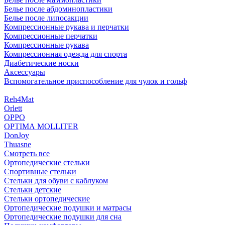
Белье после абдоминопластики
Белье после липосакции
Компрессионные рукава и перчатки
Компрессионные перчатки
Компрессионные рукава
Компрессионная одежда для спорта
Диабетические носки
Аксессуары
Вспомогательное приспособление для чулок и гольф
Reh4Mat
Orlett
OPPO
OPTIMA MOLLITER
DonJoy
Thuasne
Смотреть все
Ортопедические стельки
Спортивные стельки
Стельки для обуви с каблуком
Стельки детские
Стельки ортопедические
Ортопедические подушки и матрасы
Ортопедические подушки для сна