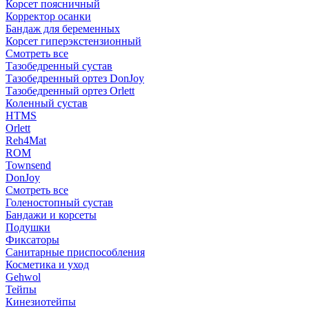
Корсет поясничный
Корректор осанки
Бандаж для беременных
Корсет гиперэкстензионный
Смотреть все
Тазобедренный сустав
Тазобедренный ортез DonJoy
Тазобедренный ортез Orlett
Коленный сустав
HTMS
Orlett
Reh4Mat
ROM
Townsend
DonJoy
Смотреть все
Голеностопный сустав
Бандажи и корсеты
Подушки
Фиксаторы
Санитарные приспособления
Косметика и уход
Gehwol
Тейпы
Кинезиотейпы