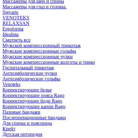
Массажеры для шеи и спины
Массажеры для глаз и головы.
Sigvaris
VENOTEKS
RELAXSAN
Ergoforma
Idealista
Смотреть все
Мужской компрессионный трикотаж
Мужские компрессионные гольфы
Мужские компрессионные чулки
Мужские компрессионные колготы и трико
Госпитальный трикотаж
Антиэмболические чулки
Антиэмболические гольфы
Venoteks
Корректирующее белье
Корректирующие пояса Rago
Корректирующее боди Rago
Корректирующие капри Rago
Паховые бандажи
Послеоперационные бандажи
Для спины и поясницы
Крейт
Детская ортопедия