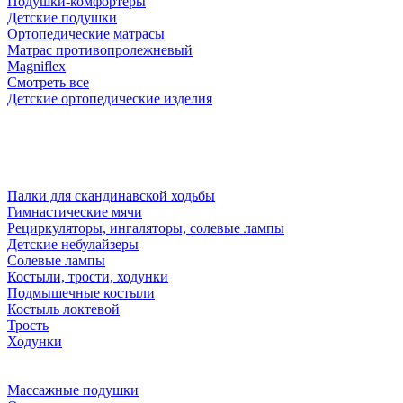
Подушки-комфортеры
Детские подушки
Ортопедические матрасы
Матрас противопролежневый
Magniflex
Смотреть все
Детские ортопедические изделия
Палки для скандинавской ходьбы
Гимнастические мячи
Рециркуляторы, ингаляторы, солевые лампы
Детские небулайзеры
Солевые лампы
Костыли, трости, ходунки
Подмышечные костыли
Костыль локтевой
Трость
Ходунки
Массажные подушки