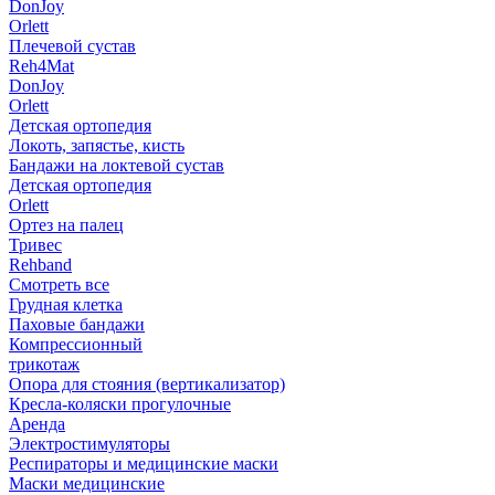
DonJoy
Orlett
Плечевой сустав
Reh4Mat
DonJoy
Orlett
Детская ортопедия
Локоть, запястье, кисть
Бандажи на локтевой сустав
Детская ортопедия
Orlett
Ортез на палец
Тривес
Rehband
Смотреть все
Грудная клетка
Паховые бандажи
Компрессионный
трикотаж
Опора для стояния (вертикализатор)
Кресла-коляски прогулочные
Аренда
Электростимуляторы
Респираторы и медицинские маски
Маски медицинские