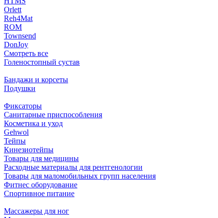
HTMS
Orlett
Reh4Mat
ROM
Townsend
DonJoy
Смотреть все
Голеностопный сустав
Бандажи и корсеты
Подушки
Фиксаторы
Санитарные приспособления
Косметика и уход
Gehwol
Тейпы
Кинезиотейпы
Товары для медицины
Расходные материалы для рентгенологии
Товары для маломобильных групп населения
Фитнес оборудование
Спортивное питание
Массажеры для ног