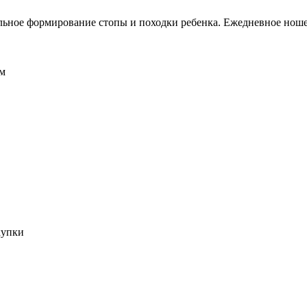
льное формирование стопы и походки ребенка. Ежедневное ношен
см
купки