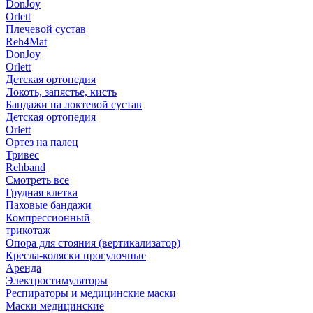
DonJoy
Orlett
Плечевой сустав
Reh4Mat
DonJoy
Orlett
Детская ортопедия
Локоть, запястье, кисть
Бандажи на локтевой сустав
Детская ортопедия
Orlett
Ортез на палец
Тривес
Rehband
Смотреть все
Грудная клетка
Паховые бандажи
Компрессионный
трикотаж
Опора для стояния (вертикализатор)
Кресла-коляски прогулочные
Аренда
Электростимуляторы
Респираторы и медицинские маски
Маски медицинские