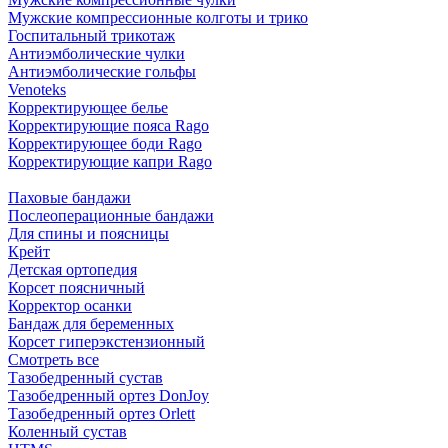
Мужские компрессионные колготы и трико
Госпитальный трикотаж
Антиэмболические чулки
Антиэмболические гольфы
Venoteks
Корректирующее белье
Корректирующие пояса Rago
Корректирующее боди Rago
Корректирующие капри Rago
Паховые бандажи
Послеоперационные бандажи
Для спины и поясницы
Крейт
Детская ортопедия
Корсет поясничный
Корректор осанки
Бандаж для беременных
Корсет гиперэкстензионный
Смотреть все
Тазобедренный сустав
Тазобедренный ортез DonJoy
Тазобедренный ортез Orlett
Коленный сустав