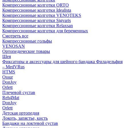
Компрессионные колготки ORTO
Компрессионные колготки Idealista
Компрессионные колготки VENOTEKS
Компрессионные колготки Sigvaris
Компрессионные колготки Relaxsan
Компрессионные колготки для беременных
Смотреть все
Компрессионные гольфы
VENOSAN
Ортопедические товары
Шея
Фиксаторы и аксессуары для шейного бандажа Филадельфия
– MedVRus
HTMS
Ossur
DonJoy
Orlett
Плечевой сустав
Reh4Mat
DonJoy
Orlett
Детская ортопедия
Локоть, запястье, кисть
Бандажи на локтевой сустав