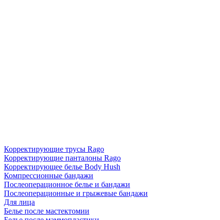
Корректирующие трусы Rago
Корректирующие панталоны Rago
Корректирующее белье Body Hush
Компрессионные бандажи
Послеоперационное белье и бандажи
Послеоперационные и грыжевые бандажи
Для лица
Белье после мастектомии
Белье после маммопластики