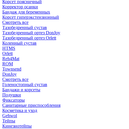
Корсет поясничный
Корректор осанки
Бандаж для беременных
Корсет гиперэкстензионный
Смотреть все
Тазобедренный сустав
Тазобедренный ортез DonJoy
Тазобедренный ортез Orlett
Коленный сустав
HTMS
Orlett
Reh4Mat
ROM
Townsend
DonJoy
Смотреть все
Голеностопный сустав
Бандажи и корсеты
Подушки
Фиксаторы
Санитарные приспособления
Косметика и уход
Gehwol
Тейпы
Кинезиотейпы