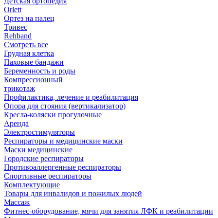
Детская ортопедия
Orlett
Ортез на палец
Тривес
Rehband
Смотреть все
Грудная клетка
Паховые бандажи
Беременность и роды
Компрессионный
трикотаж
Профилактика, лечение и реабилитация
Опора для стояния (вертикализатор)
Кресла-коляски прогулочные
Аренда
Электростимуляторы
Респираторы и медицинские маски
Маски медицинские
Городские респираторы
Противоаллергенные респираторы
Спортивные респираторы
Комплектующие
Товары для инвалидов и пожилых людей
Массаж
Фитнес-оборудование, мячи для занятия ЛФК и реабилитации