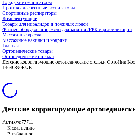
Городские респираторы
Противоаллергенные респираторы
Спортивные респираторы
Комплектующие
Товары для инвалидов и пожилых людей
Фитнес-оборудование, мячи для занятия ЛФК и реабилитации
Массажные кресла
Массажные накидки и коврики
Главная
Ортопедические товары
Ортопедические стельки
Детские корригирующие ортопедические стельки ОртоНик Ко
13
640
890
RUB
Детские корригирующие ортопедическ
Артикул:
77711
К сравнению
В избранное