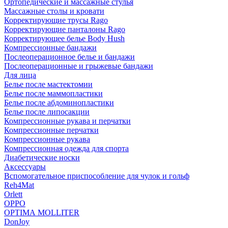
Ортопедические и массажные стулья
Массажные столы и кровати
Корректирующие трусы Rago
Корректирующие панталоны Rago
Корректирующее белье Body Hush
Компрессионные бандажи
Послеоперационное белье и бандажи
Послеоперационные и грыжевые бандажи
Для лица
Белье после мастектомии
Белье после маммопластики
Белье после абдоминопластики
Белье после липосакции
Компрессионные рукава и перчатки
Компрессионные перчатки
Компрессионные рукава
Компрессионная одежда для спорта
Диабетические носки
Аксессуары
Вспомогательное приспособление для чулок и гольф
Reh4Mat
Orlett
OPPO
OPTIMA MOLLITER
DonJoy