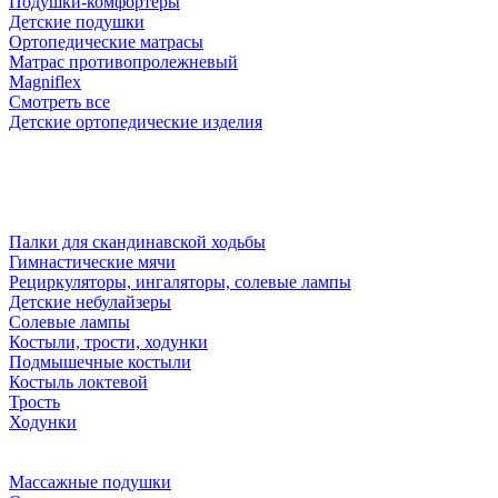
Подушки-комфортеры
Детские подушки
Ортопедические матрасы
Матрас противопролежневый
Magniflex
Смотреть все
Детские ортопедические изделия
Палки для скандинавской ходьбы
Гимнастические мячи
Рециркуляторы, ингаляторы, солевые лампы
Детские небулайзеры
Солевые лампы
Костыли, трости, ходунки
Подмышечные костыли
Костыль локтевой
Трость
Ходунки
Массажные подушки