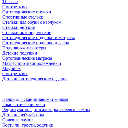
Thuasne
Смотреть все
Ортопедические стельки
Спортивные стельки
Стельки для обуви с каблуком
Стельки детские
Стельки ортопедические
Ортопедические подушки и матрасы
Ортопедические подушки для сна
Подушки-комфортеры
Детские подушки
Ортопедические матрасы
Матрас противопролежневый
Magniflex
Смотреть все
Детские ортопедические изделия
Палки для скандинавской ходьбы
Гимнастические мячи
Рециркуляторы, ингаляторы, солевые лампы
Детские небулайзеры
Солевые лампы
Костыли, трости, ходунки