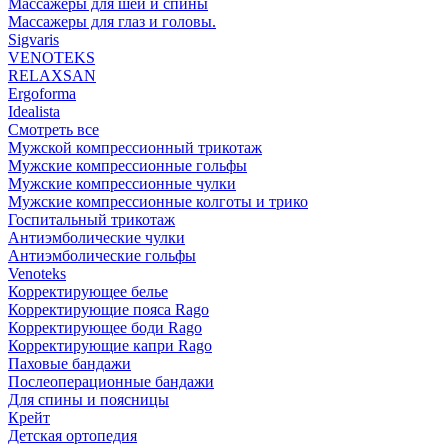
Массажеры для шеи и спины
Массажеры для глаз и головы.
Sigvaris
VENOTEKS
RELAXSAN
Ergoforma
Idealista
Смотреть все
Мужской компрессионный трикотаж
Мужские компрессионные гольфы
Мужские компрессионные чулки
Мужские компрессионные колготы и трико
Госпитальный трикотаж
Антиэмболические чулки
Антиэмболические гольфы
Venoteks
Корректирующее белье
Корректирующие пояса Rago
Корректирующее боди Rago
Корректирующие капри Rago
Паховые бандажи
Послеоперационные бандажи
Для спины и поясницы
Крейт
Детская ортопедия