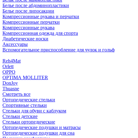
Белье после абдоминопластики
Белье после липосакции
Компрессионные рукава и перчатки
Компрессионные перчатки
Компрессионные рукава
Компрессионная одежда для спорта
Диабетические носки
Аксессуары
Вспомогательное приспособление для чулок и гольф
Reh4Mat
Orlett
OPPO
OPTIMA MOLLITER
DonJoy
Thuasne
Смотреть все
Ортопедические стельки
Спортивные стельки
Стельки для обуви с каблуком
Стельки детские
Стельки ортопедические
Ортопедические подушки и матрасы
Ортопедические подушки для сна